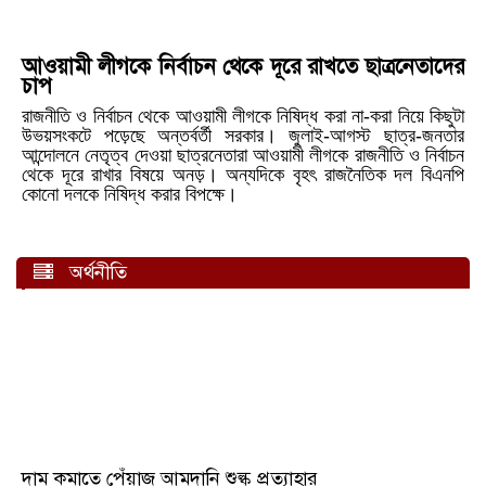
নতুন কর্মসূচির ডাক দিলেন তারেক রহমান
আওয়ামী লীগকে নির্বাচন থেকে দূরে রাখতে ছাত্রনেতাদের
চাপ
রামপুরায় বাসা থেকে স্বামী-স্ত্রীর মরদেহ উদ্ধার
রাজনীতি ও নির্বাচন থেকে আওয়ামী লীগকে নিষিদ্ধ করা না-করা নিয়ে কিছুটা
উভয়সংকটে পড়েছে অন্তর্বর্তী সরকার। জুলাই-আগস্ট ছাত্র-জনতার
ডেঙ্গুতে একদিনে ৮ জনের মৃত্যু
আন্দোলনে নেতৃত্ব দেওয়া ছাত্রনেতারা আওয়ামী লীগকে রাজনীতি ও নির্বাচন
থেকে দূরে রাখার বিষয়ে অনড়। অন্যদিকে বৃহৎ রাজনৈতিক দল বিএনপি
সাফজয়ীদের দেড় কোটি টাকা পুরস্কার ঘোষণা বাফুফের
কোনো দলকে নিষিদ্ধ করার বিপক্ষে।
বাংলাদেশে ধর্মীয় স্বাধীনতার প্রতি সম্মান দেখতে চায় যুক্তরাষ্ট্র
অর্থনীতি
জালিমের সহায়ক নয়, মজলুমের পক্ষে আওয়াজ তুলুন: আজহারি
গাজা যুদ্ধে নিহতদের প্রায় ৭০ শতাংশই নারী ও শিশু: জাতিসংঘ
নাশকতার লক্ষ্যে গোপন বৈঠক থেকে ১৮ আওয়ামী লীগ নেতা
আটক
৬০ শতাংশের বেশি বিদ্যুৎ সরবরাহ কমিয়েছে আদানি
দাম কমাতে পেঁয়াজ আমদানি শুল্ক প্রত্যাহার