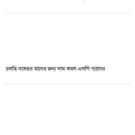
হাসিনার পতনে পার্শ্ববর্তী দেশ ভারত খুবই অসন্তুষ্ট : রিজভী
নিষিদ্ধ সংগঠন ছাত্রলীগ নেতাকে কারাগারে নেয়ার পথে গণপিটুনি
আমুর আইনজীবীকে মারধরের ঘটনা সাজানো: পিপি
সরকারি খালে বন্যাকে দেওয়া খাস জমির বরাদ্দ বাতিল
বিএমডিসিতে ভুয়া কাগজপত্র দিয়ে নিবন্ধন করেছেন অনেক
ডাক্তার
চলতি নভেম্বর মাসের জন্য দাম কমল এলপি গ্যাসের
সুইজারল্যান্ডে ‘জয় বাংলা’ স্লোগান দিয়ে আসিফ নজরুলকে
মারধর
মহামায়া লেকে প্রেমিকের সঙ্গে ঘুরতে গিয়ে গণধর্ষণের শিকার
তরুণী
ট্রাম্পকে অভিনন্দন জানালেন পুতিন
তিন বিচারপতির বিরুদ্ধে দুর্নীতির অভিযোগ বঙ্গভবনে