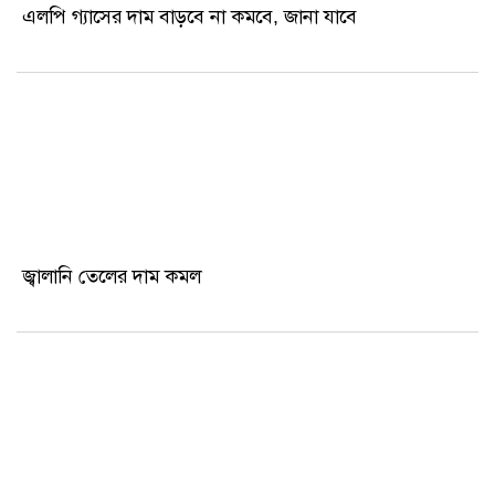
এলপি গ্যাসের দাম বাড়বে না কমবে, জানা যাবে
লেবাননে ৩ হাজার ১০৩ জনকে হত্যা করেছে বর্বর ইসরায়েল
আজ রাজধানীতে বিএনপির র‍্যালি, বক্তব্য রাখবেন তারেক রহমান
ঢাকাস্থ বরগুনা ফোরামের বেতাগীর সভাপতি ড. মুহিব্বুল্লাহ,
সেক্রেটারি মাহবুবুর
সাবেক মন্ত্রী আমির হোসেন আমু ৬ দিনের রিমান্ডে
চট্টগ্রামে যৌথবাহিনীর ওপর ইসকনের হামলা: আটক ৮০
জ্বালানি তেলের দাম কমল