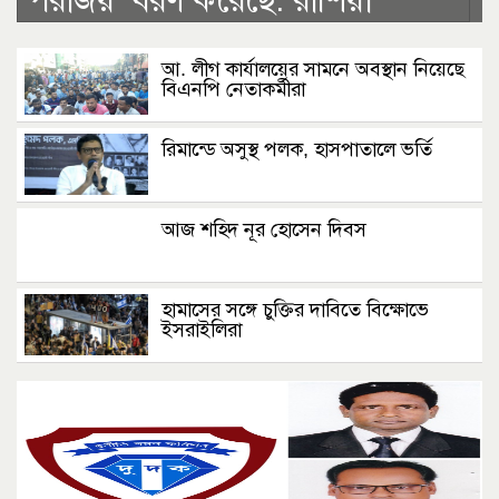
পরাজয়’ বরণ করেছে: রাশিয়া
আ. লীগ কার্যালয়ের সামনে অবস্থান নিয়েছে
বিএনপি নেতাকর্মীরা
রিমান্ডে অসুস্থ পলক, হাসপাতালে ভর্তি
আজ শহিদ নূর হোসেন দিবস
হামাসের সঙ্গে চুক্তির দাবিতে বিক্ষোভে
ইসরাইলিরা