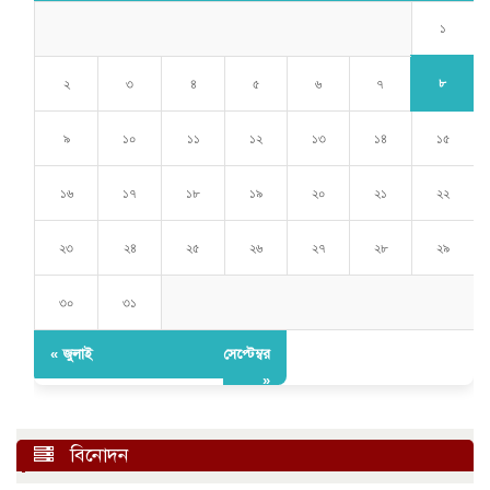
১
৮
২
৩
৪
৫
৬
৭
৯
১০
১১
১২
১৩
১৪
১৫
১৬
১৭
১৮
১৯
২০
২১
২২
২৩
২৪
২৫
২৬
২৭
২৮
২৯
৩০
৩১
« জুলাই
সেপ্টেম্বর
»
বিনোদন