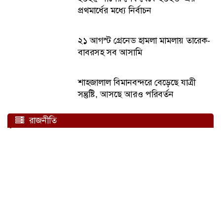
প্রথমার্ধের মধ্যে নির্বাচন
সেই মুনতাহার লাশ মিলল নিজ বাড়ির পুকুরে
২১ আগস্ট গ্রেনেড হামলা মামলায় তারেক-
রিমান্ডে অসুস্থ পলক, হাসপাতালে ভর্তি
বাবরসহ সব আসামি
আজ শহিদ নূর হোসেন দিবস
শাহজালাল বিমানবন্দরে বেড়েছে যাত্রী
মধ্যরাতে রাজধানীর জিরো পয়েন্টে ছাত্রদলের মিছিল
সন্তুষ্টি, আসছে আরও পরিবর্তন
হামাসের সঙ্গে চুক্তির দাবিতে বিক্ষোভে ইসরাইলিরা
রাজনীতি
ম্যাচ জিতলেও নিজের খেলায় খুশি নন শান্ত
গাজা ইস্যুতে মধ্যস্থতাকারী থেকে সরে এলো কাতার
রাবি ছাত্রলীগের সাবেক সম্পাদক ভারতে গ্রেফতার
আ. লীগের কর্মসূচি ঘোষণা, ‘কড়া বার্তা’ দিলেন উপদেষ্টা আসিফ
বাংলাদেশে সংখ্যালঘু ট্রাম্পকার্ড খেলে ভারত!