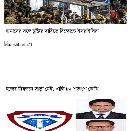
হামাসের সঙ্গে চুক্তির দাবিতে বিক্ষোভে ইসরাইলিরা
হজের নিবন্ধনে সাড়া নেই, খালি ৮২ শতাংশ কোটা