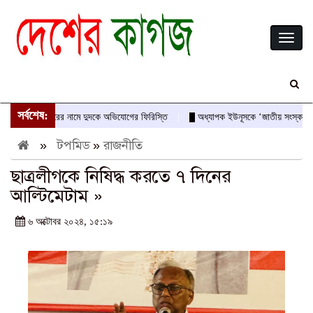
Toggl
naviga
সর্বশেষ:
েবদাস-আবীরের নামে দুদকে অভিযোগের ফিরিস্তি
অধ্যাপক ইউনূসকে ‘জাতীয় সংস্কারক’ ও অভ
»
টপমিড
»
রাজনীতি
ছাত্রলীগকে নিষিদ্ধ করতে ৭ দিনের
আল্টিমেটাম »
৬ অক্টোবর ২০২৪, ১৫:১৯