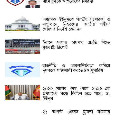
নামে দুদকে অভিযোগের ফিরিস্তি
অধ্যাপক ইউনূসকে ‘জাতীয় সংস্কারক’ ও
অভ্যুত্থানে নিহতদের ‘জাতীয় শহীদ’
ঘোষণার নির্দেশ কেন নয়
ইরানে সম্ভাব্য হামলার প্রস্তুতি নিচ্ছে
যুক্তরাষ্ট্র: রিপোর্ট
রাজনীতি ও আমলানির্ভরতা কমিয়ে
দুদককে শক্তিশালী করতে ৪৭ সুপারিশ
২০২৫ সালের শেষ থেকে ২০২৬–এর
প্রথমার্ধের মধ্যে নির্বাচন হতে পারে: ড.
ইউনূস
২১ আগস্ট গ্রেনেড হামলা মামলায়