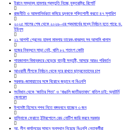
ইরানে সম্ভাব্য হামলার প্রস্তুতি নিচ্ছে যুক্তরাষ্ট্র: রিপোর্ট
রাজনীতি ও আমলানির্ভরতা কমিয়ে দুদককে শক্তিশালী করতে ৪৭ সুপারিশ
২০২৫ সালের শেষ থেকে ২০২৬–এর প্রথমার্ধের মধ্যে নির্বাচন হতে পারে: ড.
ইউনূস
২১ আগস্ট গ্রেনেড হামলা মামলায় তারেক-বাবরসহ সব আসামি খালাস
হজের নিবন্ধনে সাড়া নেই, খালি ৮২ শতাংশ কোটা
শাহজালাল বিমানবন্দরে বেড়েছে যাত্রী সন্তুষ্টি, আসছে আরও পরিবর্তন
আওয়ামী লীগকে নির্বাচন থেকে দূরে রাখতে ছাত্রনেতাদের চাপ
সরকার–জামায়াতের সঙ্গে বিরোধে জড়াবে না বিএনপি
সংবিধান থেকে ‘জাতির পিতা’ ও ‘বাঙালি জাতীয়তাবাদ’ বাতিল চাই: অ্যাটর্নি
জেনারেল
উপদেষ্টা হিসেবে শপথ নিতে বঙ্গভবনে যাচ্ছেন ৩ জন
হাসিনাকে ফেরাতে ইন্টারপোলে রেড নোটিশ জারি করবে সরকার
আ. লীগ কার্যালয়ের সামনে অবস্থান নিয়েছে বিএনপি নেতাকর্মীরা