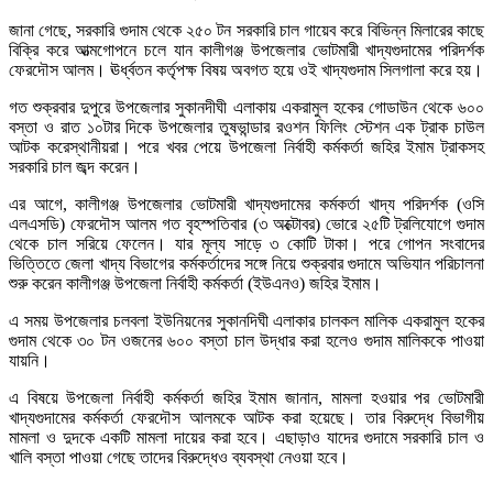
জানা গেছে, সরকারি গুদাম থেকে ২৫০ টন সরকারি চাল গায়েব করে বিভিন্ন মিলারের কাছে
বিক্রি করে আত্মগোপনে চলে যান কালীগঞ্জ উপজেলার ভোটমারী খাদ্যগুদামের পরিদর্শক
ফেরদৌস আলম। ঊর্ধ্বতন কর্তৃপক্ষ বিষয় অবগত হয়ে ওই খাদ্যগুদাম সিলগালা করে হয়।
গত শুক্রবার দুপুরে উপজেলার সুকানদীঘী এলাকায় একরামুল হকের গোডাউন থেকে ৬০০
বস্তা ও রাত ১০টার দিকে উপজেলার তুষভান্ডার রওশন ফিলিং স্টেশন এক ট্রাক চাউল
আটক করেস্থানীয়রা। পরে খবর পেয়ে উপজেলা নির্বাহী কর্মকর্তা জহির ইমাম ট্রাকসহ
সরকারি চাল জব্দ করেন।
এর আগে, কালীগঞ্জ উপজেলার ভোটমারী খাদ্যগুদামের কর্মকর্তা খাদ্য পরিদর্শক (ওসি
এলএসডি) ফেরদৌস আলম গত বৃহস্পতিবার (৩ অক্টোবর) ভোরে ২৫টি ট্রলিযোগে গুদাম
থেকে চাল সরিয়ে ফেলেন। যার মূল্য সাড়ে ৩ কোটি টাকা। পরে গোপন সংবাদের
ভিত্তিতে জেলা খাদ্য বিভাগের কর্মকর্তাদের সঙ্গে নিয়ে শুক্রবার গুদামে অভিযান পরিচালনা
শুরু করেন কালীগঞ্জ উপজেলা নির্বাহী কর্মকর্তা (ইউএনও) জহির ইমাম।
এ সময় উপজেলার চলবলা ইউনিয়নের সুকানদিঘী এলাকার চালকল মালিক একরামুল হকের
গুদাম থেকে ৩০ টন ওজনের ৬০০ বস্তা চাল উদ্ধার করা হলেও গুদাম মালিককে পাওয়া
যায়নি।
এ বিষয়ে উপজেলা নির্বাহী কর্মকর্তা জহির ইমাম জানান, মামলা হওয়ার পর ভোটমারী
খাদ্যগুদামের কর্মকর্তা ফেরদৌস আলমকে আটক করা হয়েছে। তার বিরুদ্ধে বিভাগীয়
মামলা ও দুদকে একটি মামলা দায়ের করা হবে। এছাড়াও যাদের গুদামে সরকারি চাল ও
খালি বস্তা পাওয়া গেছে তাদের বিরুদ্ধেও ব্যবস্থা নেওয়া হবে।