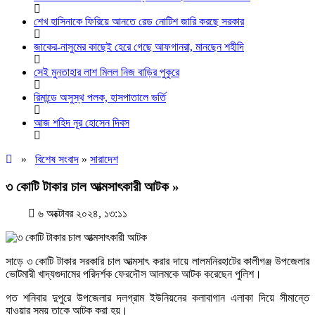
শেখ হাসিনাকে ফিরিয়ে আনতে রেড নোটিশ জারি করছে সরকার
জাকের-নাসুমের কাছেই হেরে গেছে আফগানরা, মানছেন শহীদি
সেই মুনতাহার লাশ মিলল নিজ বাড়ির পুকুরে
রিমান্ডে অসুস্থ পলক, হাসপাতালে ভর্তি
আজ শহিদ নূর হোসেন দিবস
»
বিশেষ সংবাদ
»
সারাদেশ
৩ কোটি টাকার চাল আত্মসাৎকারী আটক »
৬ অক্টোবর ২০২৪, ১৩:১১
সাড়ে ৩ কোটি টাকার সরকারি চাল আত্মসাৎ করার দায়ে লালমনিরহাটের কালীগঞ্জ উপজেলার
ভোটমারী খাদ্যগুদামের পরিদর্শক ফেরদৌস আলমকে আটক করেছেন পুলিশ।
গত শনিবার দুপুরে উপজেলার দলগ্রাম ইউনিয়নের কলাবাগান এলাকা দিয়ে সীমান্তে
যাওয়ার সময় তাকে আটক করা হয়।