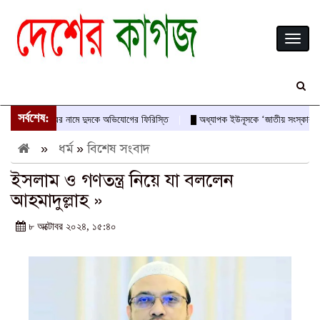
Toggl
naviga
সর্বশেষ:
েবদাস-আবীরের নামে দুদকে অভিযোগের ফিরিস্তি
অধ্যাপক ইউনূসকে ‘জাতীয় সংস্কারক’ ও অভ
»
ধর্ম
»
বিশেষ সংবাদ
ইসলাম ও গণতন্ত্র নিয়ে যা বললেন
আহমাদুল্লাহ »
৮ অক্টোবর ২০২৪, ১৫:৪০