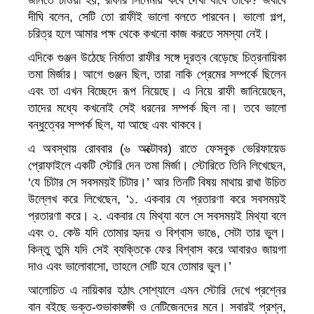
জানতে চাওয়া হয়, রাফীর সিনেমায় কবে দেখা যাবে তাকে? জবাবে
দীঘি বলেন, সেটি তো রাফীই ভালো বলতে পারবেন। ভালো গল্প,
চরিত্র হলে আমার পক্ষ থেকে কখনো কাজ করতে সমস্যা নেই।
এদিকে গুঞ্জন উঠেছে নির্মাতা রাফীর সঙ্গে দূরত্ব বেড়েছে চিত্রনায়িকা
তমা মির্জার। আগে গুঞ্জন ছিল, তারা নাকি প্রেমের সম্পর্কে ছিলেন
এবং তা এখন বিচ্ছেদে রূপ নিয়েছে। এ নিয়ে রাফী জানিয়েছেন,
তাদের মধ্যে কখনোই সেই ধরনের সম্পর্ক ছিল না। তবে ভালো
বন্ধুত্বের সম্পর্ক ছিল, যা আছে এবং থাকবে।
এ অবস্থায় রোববার (৬ অক্টোবর) রাতে ফেসবুক ভেরিফায়েড
প্রোফাইলে একটি স্টোরি দেন তমা মির্জা। স্টোরিতে তিনি লিখেছেন,
‘যে চিটার সে সবসময়ই চিটার।’ আর তিনটি বিষয় মাথায় রাখা উচিত
উল্লেখ করে লিখেছেন, ‘১. একবার যে প্রতারণা করে সবসময়ই
প্রতারণা করে। ২. একবার যে মিথ্যা বলে সে সবসময়ই মিথ্যা বলে
এবং ৩. কেউ যদি তোমার হৃদয় ও বিশ্বাস ভাঙে, সেটা তার ভুল।
কিন্তু তুমি যদি সেই ব্যক্তিকে ফের বিশ্বাস করে আবারও জায়গা
দাও এবং ভালোবাসো, তাহলে সেটি হবে তোমার ভুল।’
আলোচিত এ নায়িকার হঠাৎ সোশ্যালে এমন স্টোরি দেখে প্রশ্নের
বান বইছে ভক্ত-শুভাকাঙ্ক্ষী ও নেটিজেনদের মনে। সবারই প্রশ্ন,