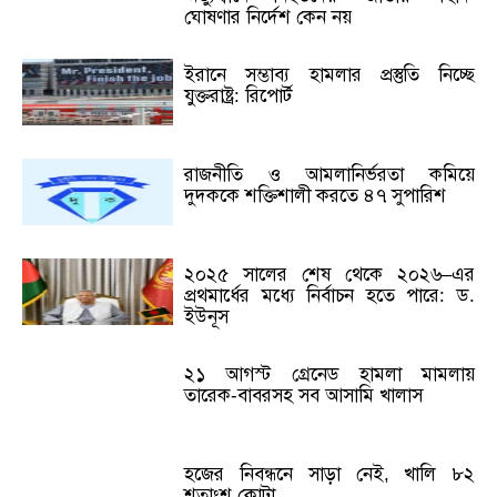
ঘোষণার নির্দেশ কেন নয়
ইরানে সম্ভাব্য হামলার প্রস্তুতি নিচ্ছে
যুক্তরাষ্ট্র: রিপোর্ট
রাজনীতি ও আমলানির্ভরতা কমিয়ে
দুদককে শক্তিশালী করতে ৪৭ সুপারিশ
২০২৫ সালের শেষ থেকে ২০২৬–এর
প্রথমার্ধের মধ্যে নির্বাচন হতে পারে: ড.
ইউনূস
২১ আগস্ট গ্রেনেড হামলা মামলায়
তারেক-বাবরসহ সব আসামি খালাস
হজের নিবন্ধনে সাড়া নেই, খালি ৮২
শতাংশ কোটা