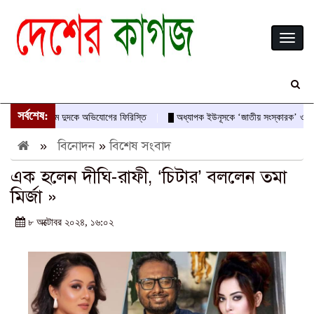
Toggl
naviga
সর্বশেষ:
বীরের নামে দুদকে অভিযোগের ফিরিস্তি
অধ্যাপক ইউনূসকে ‘জাতীয় সংস্কারক’ ও অভ্যুত্থান
»
বিনোদন
»
বিশেষ সংবাদ
এক হলেন দীঘি-রাফী, ‘চিটার’ বললেন তমা
মির্জা »
৮ অক্টোবর ২০২৪, ১৬:০২