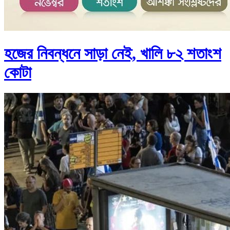
হজের নিবন্ধনে সাড়া নেই, খালি ৮২ শতাংশ
কোটা