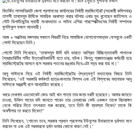
বিতর্কিত লালমনিরহাট জেলা প্রশাসনের কার্যালয়ের নির্বাহী ম্যাজিস্ট্রেট (সহকারী কমিশনার)
তাপসী তাবাসসুম ঊর্মিকে সাময়িক বরখাস্ত করার ঘটনায় এবার মুখ খুলেছেন জাতিসংঘ ও
স্টেট ডিপার্টমেন্টের স্থায়ী সংবাদদাতা ও সাউথ এশিয়া পারস্পেক্টিভসের নির্বাহী সম্পাদক
মুশফিকুল ফজল আনসারী।
আজ ৮ অক্টোবর মঙ্গলবার সকালে বিষয়টি নিয়ে সামাজিক যোগাযোগমাধ্যম ফেসবুকে একটি
পোস্ট দিয়েছেন তিনি।
পোস্টে তিনি লিখেছেন, ‘তাবাসসুম ঊর্মি যদি ভারতে আশ্রিত বিচ্ছিন্নতাবাদী পালাতক
স্বৈরাচারিনীর গর্বিত উত্তরাধিকারিণী হতে চায়, হউক। কিন্তু প্রজাতন্ত্রের কর্মচারী হয়ে
ম্যাজিস্ট্রেটের আসনে বসে সরকার পতনের হুঙ্কার দিবে-এটা সহ্য করা যায় না।’
আবু সাঈদকে নিয়ে ওই নির্বাহী ম্যাজিস্ট্রেটের ঔদ্ধত্যপূর্ণ মন্তব্যের বিষয়ে তিনি
লিখেছেন, ‘ওই সরকারি কর্মকর্তা ছাত্র-জনতার বিপ্লব এবং এই বিপ্লবের মহানায়ক আবু
সাঈদকে সন্ত্রাসী বলে আখ্যায়িত করেছে।
খবরে দেখলাম এডভোকেট জেড আই খান পান্না তার জন্য দরদী হয়েছেন। আমার জানতে
চাওয়া, উকিল সাহেব যদি জানতে পারেন তার চেম্বারের কেউ একজন তাকে বিচারাঙ্গন
থেকে সরিয়ে দিতে তৎপরতা শুরু করেছে, তবে তিনি কী ব্যবস্থা নিবেন? তাকে কি
অবলীলায় তা করতে দিবেন?’
তিনি লিখেছেন, ‘শোনেন তবে, সরকার প্রধান প্রফেসর ইউনূসের উদারতাকে দুর্বলতা মনে
করবেন না এবং এই সরকারকে দুর্বল ভাবার কোনো কারণ নেই।’