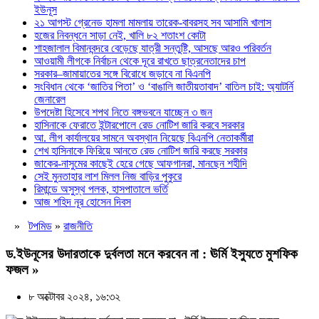
ইউনূস
২১ আগস্ট গ্রেনেড হামলা মামলায় তারেক-বাবরসহ সব আসামি খালাস
হজের নিবন্ধনে সাড়া নেই, খালি ৮২ শতাংশ কোটা
শাহজালাল বিমানবন্দরে বেড়েছে যাত্রী সন্তুষ্টি, আসছে আরও পরিবর্তন
আওয়ামী লীগকে নির্বাচন থেকে দূরে রাখতে ছাত্রনেতাদের চাপ
সরকার–জামায়াতের সঙ্গে বিরোধে জড়াবে না বিএনপি
সংবিধান থেকে ‘জাতির পিতা’ ও ‘বাঙালি জাতীয়তাবাদ’ বাতিল চাই: অ্যাটর্নি
জেনারেল
উপদেষ্টা হিসেবে শপথ নিতে বঙ্গভবনে যাচ্ছেন ৩ জন
হাসিনাকে ফেরাতে ইন্টারপোলে রেড নোটিশ জারি করবে সরকার
আ. লীগ কার্যালয়ের সামনে অবস্থান নিয়েছে বিএনপি নেতাকর্মীরা
শেখ হাসিনাকে ফিরিয়ে আনতে রেড নোটিশ জারি করছে সরকার
জাকের-নাসুমের কাছেই হেরে গেছে আফগানরা, মানছেন শহীদি
সেই মুনতাহার লাশ মিলল নিজ বাড়ির পুকুরে
রিমান্ডে অসুস্থ পলক, হাসপাতালে ভর্তি
আজ শহিদ নূর হোসেন দিবস
»
টপমিড
»
রাজনীতি
ড.ইউনূসের উদারতাকে দুর্বলতা মনে করবেন না : ঊর্মি ইস্যুতে মুশফিক
ফজল »
৮ অক্টোবর ২০২৪, ১৬:৩২