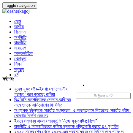
Toggle navigation
হোম
জাতীয়
বিনোদন
অর্থনীতি
রাজনীতি
সারাদেশ
আন্তর্জাতিক
খেলাধুলা
শিক্ষা
স্বাস্থ্য
ধর্ম
সর্বশেষ:
যুদ্ধে যুক্তরাষ্ট্র–ইসরায়েল ‘শোচনীয়
পরাজয়’ বরণ করেছে: রাশিয়া
বিএডিসি মহাপরিচালক দেবদাস-আবীরের
নামে দুদকে অভিযোগের ফিরিস্তি
অধ্যাপক ইউনূসকে ‘জাতীয় সংস্কারক’ ও অভ্যুত্থানে নিহতদের ‘জাতীয় শহীদ’
ঘোষণার নির্দেশ কেন নয়
ইরানে সম্ভাব্য হামলার প্রস্তুতি নিচ্ছে যুক্তরাষ্ট্র: রিপোর্ট
রাজনীতি ও আমলানির্ভরতা কমিয়ে দুদককে শক্তিশালী করতে ৪৭ সুপারিশ
২০২৫ সালের শেষ থেকে ২০২৬–এর প্রথমার্ধের মধ্যে নির্বাচন হতে পারে: ড.