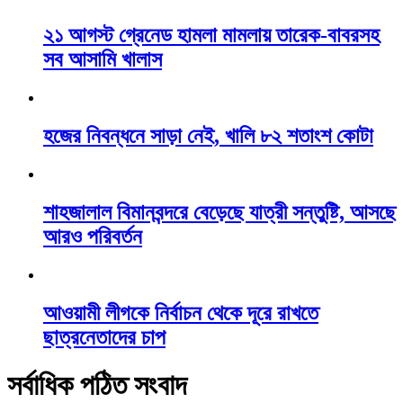
২১ আগস্ট গ্রেনেড হামলা মামলায় তারেক-বাবরসহ
সব আসামি খালাস
হজের নিবন্ধনে সাড়া নেই, খালি ৮২ শতাংশ কোটা
শাহজালাল বিমানবন্দরে বেড়েছে যাত্রী সন্তুষ্টি, আসছে
আরও পরিবর্তন
আওয়ামী লীগকে নির্বাচন থেকে দূরে রাখতে
ছাত্রনেতাদের চাপ
সর্বাধিক পঠিত সংবাদ