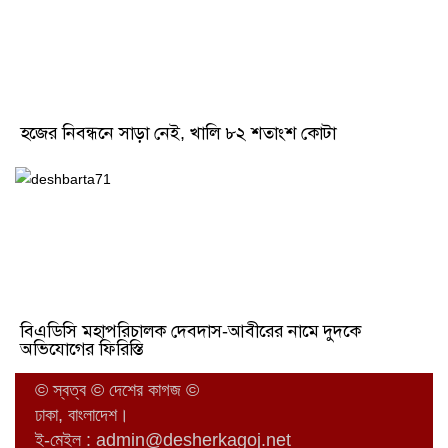
হজের নিবন্ধনে সাড়া নেই, খালি ৮২ শতাংশ কোটা
বিএডিসি মহাপরিচালক দেবদাস-আবীরের নামে দুদকে
অভিযোগের ফিরিস্তি
© স্বত্ব © দেশের কাগজ ©
ঢাকা, বাংলাদেশ।
ই-মেইল :
admin@desherkagoj.net