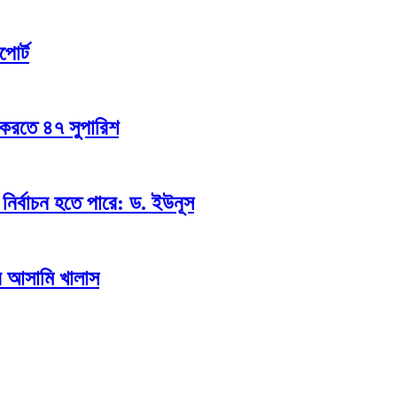
পোর্ট
 করতে ৪৭ সুপারিশ
ির্বাচন হতে পারে: ড. ইউনূস
ব আসামি খালাস