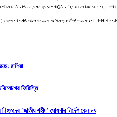
ে খোঁজখবর নিতে গিয়ে ছেলেধরা সন্দেহে গণপিটুনিতে নিহত হন তাসলিমা বেগম রেণু। মর্মান্
বি) তৎকালীন ইন্সপেক্টর আব্দুল হক ১৩ জনের বিরুদ্ধে চার্জশিট দায়ের করেন। পাশাপাশি অপ্
েছে: রাশিয়া
অভিযোগের ফিরিস্তি
 নিহতদের ‘জাতীয় শহীদ’ ঘোষণার নির্দেশ কেন নয়