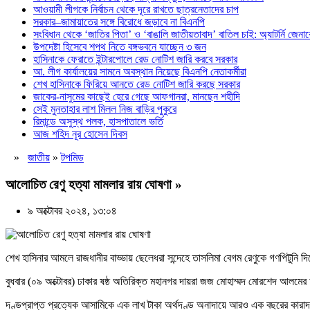
আওয়ামী লীগকে নির্বাচন থেকে দূরে রাখতে ছাত্রনেতাদের চাপ
সরকার–জামায়াতের সঙ্গে বিরোধে জড়াবে না বিএনপি
সংবিধান থেকে ‘জাতির পিতা’ ও ‘বাঙালি জাতীয়তাবাদ’ বাতিল চাই: অ্যাটর্নি জেনা
উপদেষ্টা হিসেবে শপথ নিতে বঙ্গভবনে যাচ্ছেন ৩ জন
হাসিনাকে ফেরাতে ইন্টারপোলে রেড নোটিশ জারি করবে সরকার
আ. লীগ কার্যালয়ের সামনে অবস্থান নিয়েছে বিএনপি নেতাকর্মীরা
শেখ হাসিনাকে ফিরিয়ে আনতে রেড নোটিশ জারি করছে সরকার
জাকের-নাসুমের কাছেই হেরে গেছে আফগানরা, মানছেন শহীদি
সেই মুনতাহার লাশ মিলল নিজ বাড়ির পুকুরে
রিমান্ডে অসুস্থ পলক, হাসপাতালে ভর্তি
আজ শহিদ নূর হোসেন দিবস
»
জাতীয়
»
টপমিড
আলোচিত রেণু হত্যা মামলার রায় ঘোষণা »
৯ অক্টোবর ২০২৪, ১৩:০৪
শেখ হাসিনার আমলে রাজধানীর বাড্ডায় ছেলেধরা সন্দেহে তাসলিমা বেগম রেণুকে গণপিটুনি দ
বুধবার (০৯ অক্টোবর) ঢাকার ষষ্ঠ অতিরিক্ত মহানগর দায়রা জজ মোহাম্মদ মোরশেদ আল
দণ্ডপ্রাপ্ত প্রত্যেক আসামিকে এক লাখ টাকা অর্থদণ্ড অনাদায়ে আরও এক বছরের কার