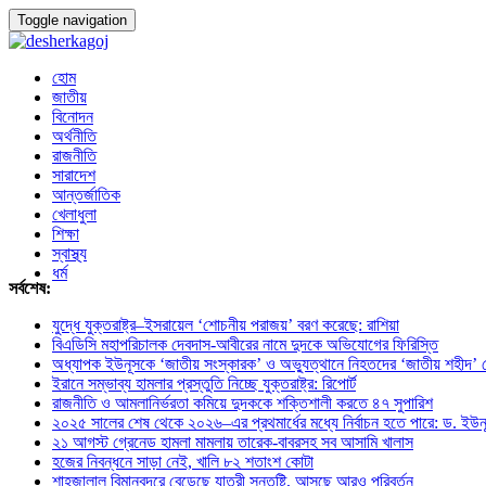
Toggle navigation
হোম
জাতীয়
বিনোদন
অর্থনীতি
রাজনীতি
সারাদেশ
আন্তর্জাতিক
খেলাধুলা
শিক্ষা
স্বাস্থ্য
ধর্ম
সর্বশেষ:
যুদ্ধে যুক্তরাষ্ট্র–ইসরায়েল ‘শোচনীয় পরাজয়’ বরণ করেছে: রাশিয়া
বিএডিসি মহাপরিচালক দেবদাস-আবীরের নামে দুদকে অভিযোগের ফিরিস্তি
অধ্যাপক ইউনূসকে ‘জাতীয় সংস্কারক’ ও অভ্যুত্থানে নিহতদের ‘জাতীয় শহীদ’ ঘো
ইরানে সম্ভাব্য হামলার প্রস্তুতি নিচ্ছে যুক্তরাষ্ট্র: রিপোর্ট
রাজনীতি ও আমলানির্ভরতা কমিয়ে দুদককে শক্তিশালী করতে ৪৭ সুপারিশ
২০২৫ সালের শেষ থেকে ২০২৬–এর প্রথমার্ধের মধ্যে নির্বাচন হতে পারে: ড. ইউন
২১ আগস্ট গ্রেনেড হামলা মামলায় তারেক-বাবরসহ সব আসামি খালাস
হজের নিবন্ধনে সাড়া নেই, খালি ৮২ শতাংশ কোটা
শাহজালাল বিমানবন্দরে বেড়েছে যাত্রী সন্তুষ্টি, আসছে আরও পরিবর্তন