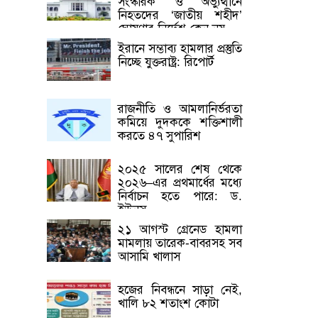
সংস্কারক’ ও অভ্যুত্থানে
নিহতদের ‘জাতীয় শহীদ’
ঘোষণার নির্দেশ কেন নয়
ইরানে সম্ভাব্য হামলার প্রস্তুতি
নিচ্ছে যুক্তরাষ্ট্র: রিপোর্ট
রাজনীতি ও আমলানির্ভরতা
কমিয়ে দুদককে শক্তিশালী
করতে ৪৭ সুপারিশ
২০২৫ সালের শেষ থেকে
২০২৬–এর প্রথমার্ধের মধ্যে
নির্বাচন হতে পারে: ড.
ইউনূস
২১ আগস্ট গ্রেনেড হামলা
মামলায় তারেক-বাবরসহ সব
আসামি খালাস
হজের নিবন্ধনে সাড়া নেই,
খালি ৮২ শতাংশ কোটা