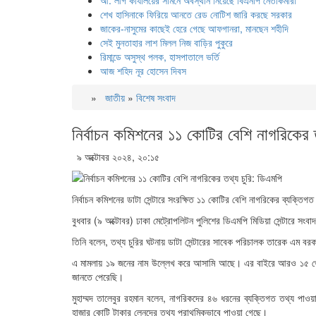
আ. লীগ কার্যালয়ের সামনে অবস্থান নিয়েছে বিএনপি নেতাকর্মীরা
শেখ হাসিনাকে ফিরিয়ে আনতে রেড নোটিশ জারি করছে সরকার
জাকের-নাসুমের কাছেই হেরে গেছে আফগানরা, মানছেন শহীদি
সেই মুনতাহার লাশ মিলল নিজ বাড়ির পুকুরে
রিমান্ডে অসুস্থ পলক, হাসপাতালে ভর্তি
আজ শহিদ নূর হোসেন দিবস
»
জাতীয়
»
বিশেষ সংবাদ
নির্বাচন কমিশনের ১১ কোটির বেশি নাগরিকের 
৯ অক্টোবর ২০২৪, ২০:১৫
নির্বাচন কমিশনের ডাটা সেন্টারে সংরক্ষিত ১১ কোটির বেশি নাগরিকের ব্যক্ত
বুধবার (৯ অক্টোবর) ঢাকা মেট্রোপলিটন পুলিশের ডিএমপি মিডিয়া সেন্টারে সংবা
তিনি বলেন, তথ্য চুরির ঘটনায় ডাটা সেন্টারের সাবেক পরিচালক তারেক এম ব
এ মামলায় ১৯ জনের নাম উল্লেখ করে আসামি আছে। এর বাইরে আরও ১৫ থে
জানতে পেরেছি।
মুহাম্মদ তালেবুর রহমান বলেন, নাগরিকদের ৪৬ ধরনের ব্যক্তিগত তথ্য পাওয়া 
হাজার কোটি টাকার লেনদের তথ্য প্রাথমিকভাবে পাওয়া গেছে।