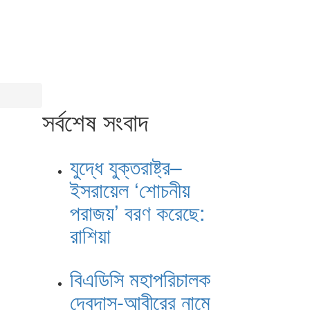
সর্বশেষ সংবাদ
যুদ্ধে যুক্তরাষ্ট্র–
ইসরায়েল ‘শোচনীয়
পরাজয়’ বরণ করেছে:
রাশিয়া
বিএডিসি মহাপরিচালক
দেবদাস-আবীরের নামে