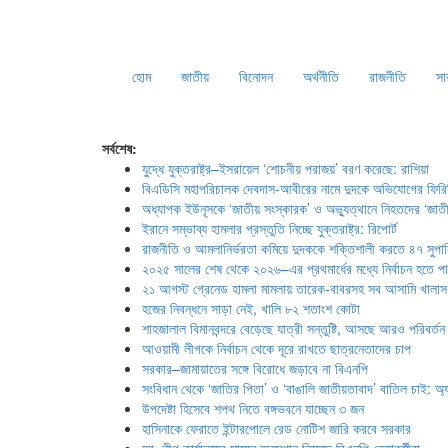
হোম
জাতীয়
বিনোদন
অর্থনীতি
রাজনীতি
সা
সর্বশেষ:
যুদ্ধে যুক্তরাষ্ট্র–ইসরায়েল ‘শোচনীয় পরাজয়’ বরণ করেছে: রাশিয়া
বিএডিসি মহাপরিচালক দেবদাস-আবীরের নামে দুদকে অভিযোগের ফিরি
অধ্যাপক ইউনূসকে ‘জাতীয় সংস্কারক’ ও অভ্যুত্থানে নিহতদের ‘জাতীয
ইরানে সম্ভাব্য হামলার প্রস্তুতি নিচ্ছে যুক্তরাষ্ট্র: রিপোর্ট
রাজনীতি ও আমলানির্ভরতা কমিয়ে দুদককে শক্তিশালী করতে ৪৭ সুপা
২০২৫ সালের শেষ থেকে ২০২৬–এর প্রথমার্ধের মধ্যে নির্বাচন হতে প
২১ আগস্ট গ্রেনেড হামলা মামলায় তারেক-বাবরসহ সব আসামি খালাস
হজের নিবন্ধনে সাড়া নেই, খালি ৮২ শতাংশ কোটা
শাহজালাল বিমানবন্দরে বেড়েছে যাত্রী সন্তুষ্টি, আসছে আরও পরিবর্তন
আওয়ামী লীগকে নির্বাচন থেকে দূরে রাখতে ছাত্রনেতাদের চাপ
সরকার–জামায়াতের সঙ্গে বিরোধে জড়াবে না বিএনপি
সংবিধান থেকে ‘জাতির পিতা’ ও ‘বাঙালি জাতীয়তাবাদ’ বাতিল চাই: অ্যা
উপদেষ্টা হিসেবে শপথ নিতে বঙ্গভবনে যাচ্ছেন ৩ জন
হাসিনাকে ফেরাতে ইন্টারপোলে রেড নোটিশ জারি করবে সরকার