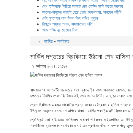
আ. লীগ কার্যালয়ের সামনে অবস্থান নিয়েছে বিএনপি নেতাকর্মীরা
শেখ হাসিনাকে ফিরিয়ে আনতে রেড নোটিশ জারি করছে সরকার
জাকের-নাসুমের কাছেই হেরে গেছে আফগানরা, মানছেন শহীদি
সেই মুনতাহার লাশ মিলল নিজ বাড়ির পুকুরে
রিমান্ডে অসুস্থ পলক, হাসপাতালে ভর্তি
আজ শহিদ নূর হোসেন দিবস
»
জাতীয়
»
স্লাইডার
মার্কিন দপ্তরের ব্রিফিংয়ে উঠলো শেখ হাসিনা প
৯ অক্টোবর ২০২৪, ১২:২৭
বাংলাদেশের অন্তর্বর্তী সরকারের সঙ্গে যুক্তরাষ্ট্র কাজ অব্যাহত রেখেছে বলে
দপ্তরের নিয়মিত প্রেস ব্রিফিংয়ে এই তথ্য জানান তিনি। এ ছাড়া ভারতে বসে শ
প্রেস ব্রিফিংয়ে একজন সাংবাদিক প্রশ্ন করেন যে স্বৈরাচার হাসিনা গণহত্যা 
ইউনূসের নেতৃত্বে বাংলাদেশ এগিয়ে যাচ্ছে। মার্কিন পররাষ্ট্রমন্ত্রী ব্লিঙ্কে
প্রেসিডেন্ট জো বাইডেনও জাতিসংঘ সাধারণ পরিষদের সাইডলাইনে ড. ইউনূসের
শরণার্থীদের চ্যালেঞ্জ বিবেচনায় নিয়ে বাইডেন প্রশাসন কীভাবে সম্পর্ক গড়ে তুল