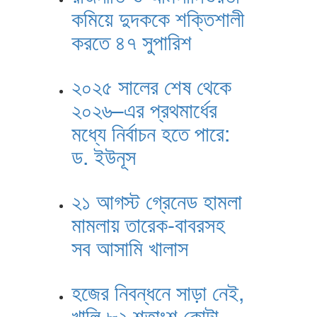
কমিয়ে দুদককে শক্তিশালী
করতে ৪৭ সুপারিশ
২০২৫ সালের শেষ থেকে
২০২৬–এর প্রথমার্ধের
মধ্যে নির্বাচন হতে পারে:
ড. ইউনূস
২১ আগস্ট গ্রেনেড হামলা
মামলায় তারেক-বাবরসহ
সব আসামি খালাস
হজের নিবন্ধনে সাড়া নেই,
খালি ৮২ শতাংশ কোটা