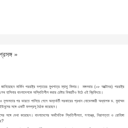
্রসঙ্গ »
 জানিয়েছেন মার্কিন পররাষ্ট্র দপ্তরের মুখপাত্র ম্যাথু মিলার। মঙ্গলবার (০৮ অক্টোবর) পররাষ্ট্র
েখ হাসিনার বাংলাদেশকে অস্থিতিশীল করার চেষ্টার বিষয়টিও উঠে এই ব্রিফিংয়ে।
ও নৃশংসতার পর ভারতে পালিয়ে গেলে অন্তর্বর্তী সরকারের প্রধান নোবেলজয়ী অধ্যাপক ড. মুহাম্মদ
ন ড. ইউনূসের সঙ্গে একটি ফলপ্রসূ বৈঠক করেছেন।
 সঙ্গে দেখা করেছেন। বাংলাদেশের অর্থনৈতিক স্থিতিশীলতা, গণতন্ত্র, নিরাপত্তা ও রোহিঙ্গা
ছে?