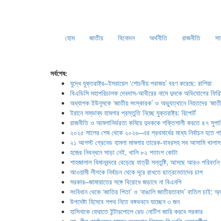
হোম
জাতীয়
বিনোদন
অর্থনীতি
রাজনীতি
সা
সর্বশেষ:
যুদ্ধে যুক্তরাষ্ট্র–ইসরায়েল ‘শোচনীয় পরাজয়’ বরণ করেছে: রাশিয়া
বিএডিসি মহাপরিচালক দেবদাস-আবীরের নামে দুদকে অভিযোগের ফিরি
অধ্যাপক ইউনূসকে ‘জাতীয় সংস্কারক’ ও অভ্যুত্থানে নিহতদের ‘জাতীয
ইরানে সম্ভাব্য হামলার প্রস্তুতি নিচ্ছে যুক্তরাষ্ট্র: রিপোর্ট
রাজনীতি ও আমলানির্ভরতা কমিয়ে দুদককে শক্তিশালী করতে ৪৭ সুপা
২০২৫ সালের শেষ থেকে ২০২৬–এর প্রথমার্ধের মধ্যে নির্বাচন হতে প
২১ আগস্ট গ্রেনেড হামলা মামলায় তারেক-বাবরসহ সব আসামি খালাস
হজের নিবন্ধনে সাড়া নেই, খালি ৮২ শতাংশ কোটা
শাহজালাল বিমানবন্দরে বেড়েছে যাত্রী সন্তুষ্টি, আসছে আরও পরিবর্তন
আওয়ামী লীগকে নির্বাচন থেকে দূরে রাখতে ছাত্রনেতাদের চাপ
সরকার–জামায়াতের সঙ্গে বিরোধে জড়াবে না বিএনপি
সংবিধান থেকে ‘জাতির পিতা’ ও ‘বাঙালি জাতীয়তাবাদ’ বাতিল চাই: অ্যা
উপদেষ্টা হিসেবে শপথ নিতে বঙ্গভবনে যাচ্ছেন ৩ জন
হাসিনাকে ফেরাতে ইন্টারপোলে রেড নোটিশ জারি করবে সরকার