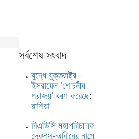
সর্বশেষ সংবাদ
যুদ্ধে যুক্তরাষ্ট্র–
ইসরায়েল ‘শোচনীয়
পরাজয়’ বরণ করেছে:
রাশিয়া
বিএডিসি মহাপরিচালক
দেবদাস-আবীরের নামে