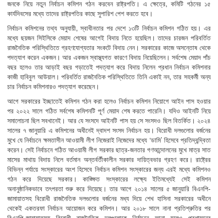
জনকে নিয়ে নতুন নির্বাচন কমিশন গঠন করবেন রাষ্ট্রপতি। এ ক্ষেত্রে, কমিটি গঠনের ১৫
কার্যদিবসের মধ্যে তাদের রাষ্ট্রপতির কাছে সুপারিশ পেশ করতে হবে।
নির্বাচন কমিশনের তথ্য অনুযায়ী, স্বাধীনতার পর দেশে ১৩টি নির্বাচন কমিশন গঠিত হয়। এর
মধ্যে ছয়জন সিইসিকে মেয়াদ শেষের আগেই বিদায় নিতে হয়েছিল। তাদের চারজন পরিবর্তিত
রাজনৈতিক পরিস্থিতিতে গ্রহণযোগ্যতার সংকটে বিদায় নেন। সরকারের কাজে অসন্তোষ থেকে
পদত্যাগ করেন একজন। আর একজন স্বাস্থ্যগত কারণে বিদায় নিয়েছিলেন। সর্বশেষ মেয়াদ পাঁচ
বছর হলেও তার আড়াই বছর গড়াতেই পদত্যাগ করে বিদায় নিলেন প্রধান নির্বাচন কমিশনার
কাজী হাবিবুল আউয়াল। পরিবর্তিত রাজনৈতিক পরিস্থিতিতে তিনি একাই নন, তার সহকর্মী অন্য
চার নির্বাচন কমিশনারও পদত্যাগ করেছেন।
আগে সরকারের ইচ্ছাতেই কমিশন গঠন করা হলেও নির্বাচন কমিশন নিয়োগে আইন পাস হওয়ার
পর ২০২২ সালে গঠিত সর্বশেষ কমিশনটি পূর্ণ মেয়াদ শেষ করতে পারেনি। যদিও আইনটি নিয়ে
সমালোচনা ছিল সবখানেই। আর যে সংসদে আইনটি পাস হয় সে সংসদও ছিল বিতর্কিত। ২০২৪
সালের ৭ জানুয়ারি এ কমিশনের অধীনেই দ্বাদশ সংসদ নির্বাচন হয়। বিরোধী দলগুলোর বর্জনের
মুখে যে নির্বাচনে ক্ষমতাসীন আওয়ামী লীগ নিজেরাই নিজেদের মধ্যে ‘ডামি’ হিসেবে প্রতিদ্বন্দ্বিতা
করেন। সেই নির্বাচনে গঠিত আওয়ামী লীগ সরকার ছাত্র-জনতার গণআন্দোলনের মুখে মাত্র সাত
মাসের মাথায় বিদায় নিলে বর্তমান অন্তর্বর্তীকালীন সরকার দায়িত্বভার গ্রহণ করে। রাষ্ট্রের
বিভিন্ন পর্যায়ে সংস্কারের অংশ হিসেবে নির্বাচন কমিশন সংস্কারের জন্য এরই মধ্যে কমিশনও
গঠন করে দিয়েছে সরকার। কাঙ্ক্ষিত সংস্কারের লক্ষ্যে ইতিমধ্যেই সেই কমিশন
অনানুষ্ঠানিকভাবে তৎপরতা শুরু করে দিয়েছে। তার আগে ২০১৪ সালের ৫ জানুয়ারি বিএনপি-
জামায়াতসহ বিরোধী রাজনৈতিক দলগুলোর বর্জনের মধ্য দিয়ে শেখ হাসিনা সরকারের অধীনে
থেকেই একতরফা নির্বাচন আয়োজন করে কমিশন। আর ২০১৮ সালে নানা প্রতিশ্রুতির পর
বিএনপি-জামায়াতসহ বিরোধী রাজনৈতিক দলগুলোকে নির্বাচনে আনা হলেও প্রশাসনের