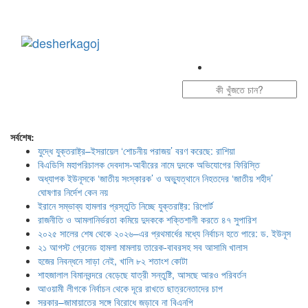
Toggle
navigation
সর্বশেষ:
যুদ্ধে যুক্তরাষ্ট্র–ইসরায়েল ‘শোচনীয় পরাজয়’ বরণ করেছে: রাশিয়া
বিএডিসি মহাপরিচালক দেবদাস-আবীরের নামে দুদকে অভিযোগের ফিরিস্তি
অধ্যাপক ইউনূসকে ‘জাতীয় সংস্কারক’ ও অভ্যুত্থানে নিহতদের ‘জাতীয় শহীদ’
ঘোষণার নির্দেশ কেন নয়
ইরানে সম্ভাব্য হামলার প্রস্তুতি নিচ্ছে যুক্তরাষ্ট্র: রিপোর্ট
রাজনীতি ও আমলানির্ভরতা কমিয়ে দুদককে শক্তিশালী করতে ৪৭ সুপারিশ
২০২৫ সালের শেষ থেকে ২০২৬–এর প্রথমার্ধের মধ্যে নির্বাচন হতে পারে: ড. ইউনূস
২১ আগস্ট গ্রেনেড হামলা মামলায় তারেক-বাবরসহ সব আসামি খালাস
হজের নিবন্ধনে সাড়া নেই, খালি ৮২ শতাংশ কোটা
শাহজালাল বিমানবন্দরে বেড়েছে যাত্রী সন্তুষ্টি, আসছে আরও পরিবর্তন
আওয়ামী লীগকে নির্বাচন থেকে দূরে রাখতে ছাত্রনেতাদের চাপ
সরকার–জামায়াতের সঙ্গে বিরোধে জড়াবে না বিএনপি