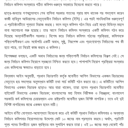
নির্বাচন কমিশন সংস্কারে গঠিত কমিশন গুরুত্ব সহকারে বিবেচনা করতে পারে।
ছাত্র-জনতার গণআন্দোলনে শেখ হাসিনা সরকার পতনের প্রায় মাস খানেক পর পদত্যাগ করেন
কাজী হাবিবুল আউয়ালের নেতৃত্বাধীন নির্বাচন কমিশন (ইসি)। এর পরই সাংবিধানিক গুরুত্বপূর্ণ
এ প্রতিষ্ঠানটিতে শূন্যতা বিরাজ করছে। ফলে নতুন কমিশন গঠন নিয়ে এরই মধ্যে বিভিন্ন মহলে
নানা আলোচনা শুরু হয়েছে। তার আগে নির্বাচন কমিশন সংস্কারে একটি কমিশন গঠন করে
দিয়েছে অন্তর্বর্তীকালীন সরকার। বিশেষ করে নির্বাচন কমিশন গঠনের প্রক্রিয়া, কমিশনকে
শক্তিশালীকরণ এবং সর্বোপরি একটি অবাধ, সুষ্ঠু, নিরপেক্ষ এবং গ্রহণযোগ্য নির্বাচনের পথ কী
হতে পারে, তা নিয়েই কাজ করবে এ কমিশন।
বিশেষজ্ঞরা বলছেন, একটি অবাধ নির্বাচনের জন্য শক্তিশালী নির্বাচন কমিশনের বিকল্প নেই। সে
জন্য নির্বাচন কমিশন নিয়োগে স্বচ্ছতা নিশ্চিত করতে হবে। পাশাপাশি নিয়োগ প্রক্রিয়া সংস্কার
এবং কমিশনের ক্ষমতাও বাড়াতে হবে।
বিদ্যমান আইন অনুযায়ী, প্রধান বিচারপতি কর্তৃক মনোনীত আপিল বিভাগের একজন বিচারকের
নেতৃত্বে ছয় সদস্যের অনুসন্ধান কমিটি তথা সার্চ কমিটি গঠন করতে হয়। এ কমিটিতে আপিল
বিভাগের একজন বিচারক ছাড়াও আর যারা থাকেন, তারা হলেন প্রধান বিচারপতি মনোনীত
হাইকোর্ট বিভাগের একজন বিচারক; বাংলাদেশের মহা হিসাব নিরীক্ষক ও নিয়ন্ত্রক; বাংলাদেশ
সরকারি কর্ম কমিশনের চেয়ারম্যান এবং রাষ্ট্রপতি মনোনীত দুজন বিশিষ্ট নাগরিক। তবে ওই দুই
বিশিষ্ট নাগরিকের মাঝে একজন হবেন নারী।
আইনে বর্ণিত যোগ্যতা-অযোগ্যতা বিবেচনা করে এই কমিটি প্রধান নির্বাচন কমিশনার ও অন্যান্য
নির্বাচন কমিশনার নিয়োগদানের উদ্দেশ্য মোট ১০ জনের নাম প্রস্তাব করবে। অর্থাৎ, প্রতিটি
শূন্য পদের বিপরীতে দুজন ব্যক্তির নাম সুপারিশ করবে তারা। ওই ১০ জনের মধ্য থেকেই পাঁচ