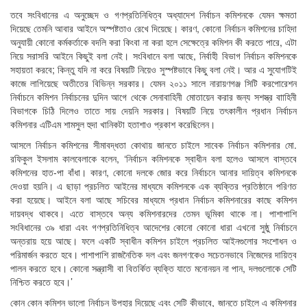
তবে সংবিধানের এ অনুচ্ছেদ ও গণপ্রতিনিধিত্ব অধ্যাদেশ নির্বাচন কমিশনকে যেমন ক্ষমতা
দিয়েছে তেমনি আবার আইনে অস্পষ্টতাও রেখে দিয়েছে। কারণ, কোনো নির্বাচন কমিশনের চাহিদা
অনুযায়ী কোনো কর্মকর্তাকে বদলি করা কিংবা না করা হলে সেক্ষেত্রে কমিশন কী করতে পারে, এটা
নিয়ে সরাসরি আইনে কিছুই বলা নেই। সংবিধানে বলা আছে, নির্বাহী বিভাগ নির্বাচন কমিশনকে
সহায়তা করবে; কিন্তু যদি না করে বিষয়টি নিয়েও সুস্পষ্টভাবে কিছু বলা নেই। আর এ সুযোগটিই
কাজে লাগিয়েছে অতীতের বিভিন্ন সরকার। যেমন ২০১১ সালে নারায়ণগঞ্জ সিটি করপোরেশন
নির্বাচনে কমিশন নির্বাচনের দুদিন আগে থেকে সেনাবাহিনী মোতায়েন করার জন্য সশস্ত্র বাাহিনী
বিভাগকে চিঠি দিলেও তাতে সায় দেয়নি সরকার। বিষয়টি নিয়ে তৎকালীন প্রধান নির্বাচন
কমিশনার এটিএম শামসুল হুদা খানিকটা হতাশাও প্রকাশ করেছিলেন।
আসলে নির্বাচন কমিশনের সীমাবদ্ধতা কোথায় জানতে চাইলে সাবেক নির্বাচন কমিশনার মো.
রফিকুল ইসলাম কালবেলাকে বলেন, ‘নির্বাচন কমিশনকে স্বাধীন বলা হলেও আসলে বাস্তবে
কমিশনের হাত-পা বাঁধা। কারণ, কোনো দলকে জোর করে নির্বাচনে আনার দায়িত্ব কমিশনকে
দেওয়া হয়নি। এ ছাড়া প্রচলিত আইনের মাধ্যমে কমিশনকে এক ব্যক্তির প্রতিষ্ঠানে পরিণত
করা হয়েছে। আইনে বলা আছে সচিবের মাধ্যমে প্রধান নির্বাচন কমিশনারের কাছে কমিশন
দায়বদ্ধ থাকবে। এতে বাস্তবে অন্য কমিশনারদের তেমন ভূমিকা থাকে না। পাশাপাশি
সংবিধানের ৩৯ ধারা এবং গণপ্রতিনিধিত্ব আদেশের কোনো কোনো ধারা এখনো সুষ্ঠু নির্বাচনে
অন্তরায় হয়ে আছে। ফলে একটি স্বাধীন কমিশন চাইলে প্রচলিত আইনগুলোর সংশোধন ও
পরিমার্জন করতে হবে। পাশাপাশি রাজনৈতিক দল এবং জনগণকেও সচেতনভাবে নিজেদের দায়িত্ব
পালন করতে হবে। কোনো সন্ত্রাসী বা বিতর্কিত ব্যক্তি যাতে মনোনয়ন না পান, দলগুলোকে সেটি
নিশ্চিত করতে হবে।’
কোন কোন কমিশন ভালো নির্বাচন উপহার দিয়েছে এবং সেটি কীভাবে, জানতে চাইলে এ কমিশনার