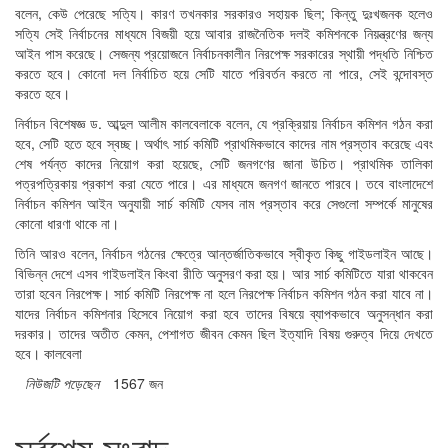
বলেন, কেউ পেরেছে সত্যি। কারণ তখনকার সরকারও সহায়ক ছিল; কিন্তু দুঃখজনক হলেও
সত্যি সেই নির্বাচনের মাধ্যমে বিজয়ী হয়ে আবার রাজনৈতিক দলই কমিশনকে নিয়ন্ত্রণের জন্য
আইন পাস করেছে। সেজন্য প্রয়োজনে নির্বাচনকালীন নিরপেক্ষ সরকারের স্থায়ী পদ্ধতি নিশ্চিত
করতে হবে। কোনো দল নির্বাচিত হয়ে সেটি যাতে পরিবর্তন করতে না পারে, সেই বন্দোবস্ত
করতে হবে।
নির্বাচন বিশেষজ্ঞ ড. আব্দুল আলীম কালবেলাকে বলেন, যে প্রক্রিয়ায় নির্বাচন কমিশন গঠন করা
হবে, সেটি হতে হবে স্বচ্ছ। অর্থাৎ সার্চ কমিটি প্রাথমিকভাবে কাদের নাম প্রস্তাব করেছে এবং
শেষ পর্যন্ত কাদের নিয়োগ করা হয়েছে, সেটি জনগণের জানা উচিত। প্রাথমিক তালিকা
পত্রপত্রিকায় প্রকাশ করা যেতে পারে। এর মাধ্যমে জনগণ জানতে পারবে। তবে বাংলাদেশে
নির্বাচন কমিশন আইন অনুযায়ী সার্চ কমিটি যেসব নাম প্রস্তাব করে সেগুলো সম্পর্কে মানুষের
কোনো ধারণা থাকে না।
তিনি আরও বলেন, নির্বাচন গঠনের ক্ষেত্রে আন্তর্জাতিকভাবে স্বীকৃত কিছু গাইডলাইন আছে।
বিভিন্ন দেশে এসব গাইডলাইন কিংবা রীতি অনুসরণ করা হয়। আর সার্চ কমিটিতে যারা থাকবেন
তারা হবেন নিরপেক্ষ। সার্চ কমিটি নিরপেক্ষ না হলে নিরপেক্ষ নির্বাচন কমিশন গঠন করা যাবে না।
যাদের নির্বাচন কমিশনার হিসেবে নিয়োগ করা হবে তাদের বিষয়ে ব্যাপকভাবে অনুসন্ধান করা
দরকার। তাদের অতীত কেমন, পেশাগত জীবন কেমন ছিল ইত্যাদি বিষয় গুরুত্ব দিয়ে দেখতে
হবে। কালবেলা
নিউজটি পড়েছেন
1567 জন
সর্বশেষ সংবাদ