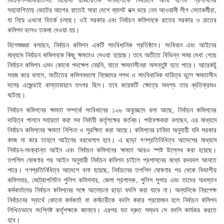
সহযোগিতায় ভোটের আগের রাতেই সারা দেশে ব্যালট বক্স ভরে নেন আওয়ামী লীগ নেতাকর্মীরা,
যা নিয়ে এখনো বিতর্ক চলছে। ওই সরকার এবং নির্বাচন কমিশনকে রাতের সরকার ও রাতের
কমিশন বলেও তকমা দেওয়া হয়।
বিশেষজ্ঞরা বলছেন, নির্বাচন কমিশন একটি সাংবিধানিক প্রতিষ্ঠান। সংবিধান এবং আইনের
মাধ্যমে নির্বাচন কমিশনকে কিছু ক্ষমতাও দেওয়া হয়েছে। তবে অতীতে বিভিন্ন সময় দেখা গেছে
নির্বাচন কমিশন এমন কোনো পদক্ষেপ নেয়নি, যাতে ক্ষমতাসীনরা অসন্তুষ্ট হতে পারে। আরেকটু
সহজ করে বললে, অতীতের কমিশনগুলো নিজেদের শপথ ও সাংবিধানিক দায়িত্ব ভুলে ক্ষমতাসীন
দলের এজেন্ডাই বাস্তাবায়নে তৎপর ছিল। তবে কয়েকটি ক্ষেত্রে অবশ্য তার ব্যতিক্রমও
ঘটেছে।
নির্বাচন কমিশনের ক্ষমতা সম্পর্কে সংবিধানের ১২৬ অনুচ্ছেদে বলা আছে, নির্বাচন কমিশনের
দায়িত্ব পালনে সহায়তা করা সব নির্বাহী কর্তৃপক্ষের কর্তব্য। পর্যবেক্ষকরা বলছেন, এর মাধ্যমে
নির্বাচন কমিশনের ক্ষমতা নিশ্চিত ও সুরক্ষিত করা আছে। কমিশনের চাহিদা অনুযায়ী যদি সরকার
কাজ না করে তাহলে আইনের বরখেলাপ হবে। এ ছাড়া গণপ্রতিনিধিত্ব আদেশের মাধ্যমে
নির্বাচন-সংক্রান্ত আইন এবং নির্বাচন কমিশনের ক্ষমতা আরও স্পষ্ট উল্লেখ করা হয়েছে।
তপশিল ঘোষণার পর আইন অনুযায়ী নির্বাচন কমিশন চাইলে প্রশাসনের মধ্যে রদবদল আনতে
পারে। গণপ্রতিনিধিত্ব আদেশে বলা হয়েছে, নির্বাচনের তপশিল ঘোষণার পর থেকে বিভাগীয়
কমিশনার, মেট্রোপলিটন পুলিশ কমিশনার, জেলা প্রশাসক, পুলিশ সুপার এবং তাদের অধস্তন
কর্মকর্তাদের নির্বাচন কমিশনের সঙ্গে আলোচনা ছাড়া বদলি করা যাবে না। অন্যদিকে নিরপেক্ষ
নির্বাচনের স্বার্থে কোনো কর্মকর্তা বা কর্মচারীকে বদলি করার প্রয়োজন হলে নির্বাচন কমিশন
লিখিতভাবে সংশ্লিষ্ট কর্তৃপক্ষকে জানাবে। এরপর যত দ্রুত সম্ভব সে বদলি কার্যকর করতে
হবে।