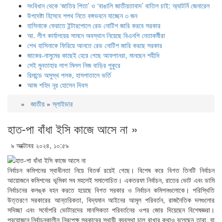
সংবিধান থেকে ‘জাতির পিতা’ ও ‘বাঙালি জাতীয়তাবাদ’ বাতিল চাই: অ্যাটর্নি জেনারেল
উপদেষ্টা হিসেবে শপথ নিতে বঙ্গভবনে যাচ্ছেন ৩ জন
হাসিনাকে ফেরাতে ইন্টারপোলে রেড নোটিশ জারি করবে সরকার
আ. লীগ কার্যালয়ের সামনে অবস্থান নিয়েছে বিএনপি নেতাকর্মীরা
শেখ হাসিনাকে ফিরিয়ে আনতে রেড নোটিশ জারি করছে সরকার
জাকের-নাসুমের কাছেই হেরে গেছে আফগানরা, মানছেন শহীদি
সেই মুনতাহার লাশ মিলল নিজ বাড়ির পুকুরে
রিমান্ডে অসুস্থ পলক, হাসপাতালে ভর্তি
আজ শহিদ নূর হোসেন দিবস
»
জাতীয়
»
স্লাইডার
হাত-পা বাঁধা ইসি কাজে আসে না »
৯ অক্টোবর ২০২৪, ১০:৫৯
নির্বাচন কমিশনের স্বাধীনতা নিয়ে বিতর্ক রয়েই গেছে। বিশেষ করে বিগত তিনটি নির্বাচন
আয়োজনে কমিশনের ভূমিকা সব মহলেই সমালোচিত। একতরফা নির্বাচন, রাতের ভোট এবং ডামি
নির্বাচনের কলঙ্ক বহন করতে হয়েছে বিগত সরকার ও নির্বাচন কমিশনগুলোকে। পরিস্থিতি
উত্তরণে সরকারের আন্তরিকতা, বিদ্যমান আইনের আমূল পরিবর্তন, রাজনৈতিক দলগুলোর
সদিচ্ছা এবং সর্বোপরি ভোটারদের মানসিকতা পরিবর্তনের ওপর জোর দিয়েছেন বিশেষজ্ঞরা।
প্রয়োজনে নির্বাচনকালীন নিরপেক্ষ সরকারের স্থায়ী ব্যবস্থা চালু রাখার কথাও বলেছেন তারা, যা