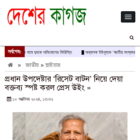
Toggl
naviga
সর্বশেষ:
াস-আবীরের নামে দুদকে অভিযোগের ফিরিস্তি
অধ্যাপক ইউনূসকে ‘জাতীয় সংস্কারক’ ও অভ্যু
»
জাতীয়
»
স্লাইডার
প্রধান উপদেষ্টার ‘রিসেট বাটন’ নিয়ে দেয়া
বক্তব্য স্পষ্ট করল প্রেস উইং »
১০ অক্টোবর ২০২৪, ১৩:৩২