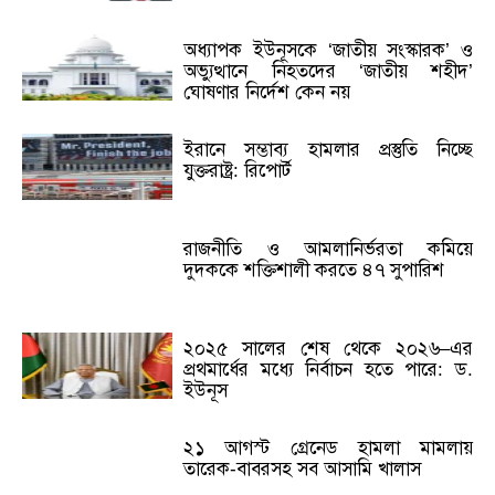
অধ্যাপক ইউনূসকে ‘জাতীয় সংস্কারক’ ও
অভ্যুত্থানে নিহতদের ‘জাতীয় শহীদ’
ঘোষণার নির্দেশ কেন নয়
ইরানে সম্ভাব্য হামলার প্রস্তুতি নিচ্ছে
যুক্তরাষ্ট্র: রিপোর্ট
রাজনীতি ও আমলানির্ভরতা কমিয়ে
দুদককে শক্তিশালী করতে ৪৭ সুপারিশ
২০২৫ সালের শেষ থেকে ২০২৬–এর
প্রথমার্ধের মধ্যে নির্বাচন হতে পারে: ড.
ইউনূস
২১ আগস্ট গ্রেনেড হামলা মামলায়
তারেক-বাবরসহ সব আসামি খালাস