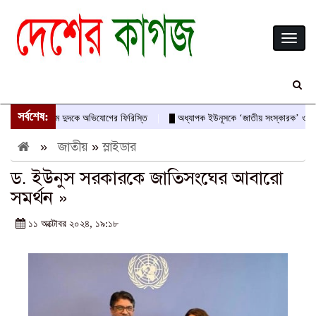
Toggl
naviga
সর্বশেষ:
বীরের নামে দুদকে অভিযোগের ফিরিস্তি
অধ্যাপক ইউনূসকে ‘জাতীয় সংস্কারক’ ও অভ্যুত্থা
»
জাতীয়
»
স্লাইডার
ড. ইউনুস সরকারকে জাতিসংঘের আবারো
সমর্থন »
১১ অক্টোবর ২০২৪, ১৯:১৮