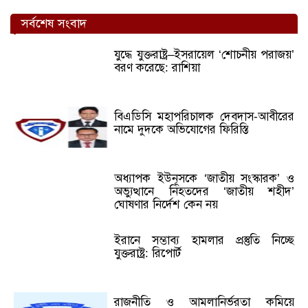
সর্বশেষ সংবাদ
যুদ্ধে যুক্তরাষ্ট্র–ইসরায়েল ‘শোচনীয় পরাজয়’
বরণ করেছে: রাশিয়া
বিএডিসি মহাপরিচালক দেবদাস-আবীরের
নামে দুদকে অভিযোগের ফিরিস্তি
অধ্যাপক ইউনূসকে ‘জাতীয় সংস্কারক’ ও
অভ্যুত্থানে নিহতদের ‘জাতীয় শহীদ’
ঘোষণার নির্দেশ কেন নয়
ইরানে সম্ভাব্য হামলার প্রস্তুতি নিচ্ছে
যুক্তরাষ্ট্র: রিপোর্ট
রাজনীতি ও আমলানির্ভরতা কমিয়ে