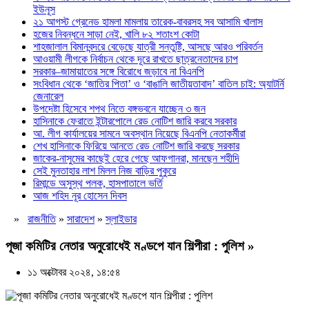
ইউনূস
২১ আগস্ট গ্রেনেড হামলা মামলায় তারেক-বাবরসহ সব আসামি খালাস
হজের নিবন্ধনে সাড়া নেই, খালি ৮২ শতাংশ কোটা
শাহজালাল বিমানবন্দরে বেড়েছে যাত্রী সন্তুষ্টি, আসছে আরও পরিবর্তন
আওয়ামী লীগকে নির্বাচন থেকে দূরে রাখতে ছাত্রনেতাদের চাপ
সরকার–জামায়াতের সঙ্গে বিরোধে জড়াবে না বিএনপি
সংবিধান থেকে ‘জাতির পিতা’ ও ‘বাঙালি জাতীয়তাবাদ’ বাতিল চাই: অ্যাটর্নি
জেনারেল
উপদেষ্টা হিসেবে শপথ নিতে বঙ্গভবনে যাচ্ছেন ৩ জন
হাসিনাকে ফেরাতে ইন্টারপোলে রেড নোটিশ জারি করবে সরকার
আ. লীগ কার্যালয়ের সামনে অবস্থান নিয়েছে বিএনপি নেতাকর্মীরা
শেখ হাসিনাকে ফিরিয়ে আনতে রেড নোটিশ জারি করছে সরকার
জাকের-নাসুমের কাছেই হেরে গেছে আফগানরা, মানছেন শহীদি
সেই মুনতাহার লাশ মিলল নিজ বাড়ির পুকুরে
রিমান্ডে অসুস্থ পলক, হাসপাতালে ভর্তি
আজ শহিদ নূর হোসেন দিবস
»
রাজনীতি
»
সারাদেশ
»
স্লাইডার
পূজা কমিটির নেতার অনুরোধেই মণ্ডপে যান শিল্পীরা : পুলিশ »
১১ অক্টোবর ২০২৪, ১৪:৫৪