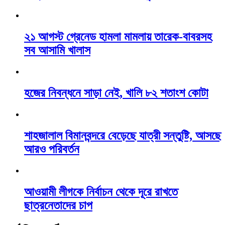
২১ আগস্ট গ্রেনেড হামলা মামলায় তারেক-বাবরসহ
সব আসামি খালাস
হজের নিবন্ধনে সাড়া নেই, খালি ৮২ শতাংশ কোটা
শাহজালাল বিমানবন্দরে বেড়েছে যাত্রী সন্তুষ্টি, আসছে
আরও পরিবর্তন
আওয়ামী লীগকে নির্বাচন থেকে দূরে রাখতে
ছাত্রনেতাদের চাপ