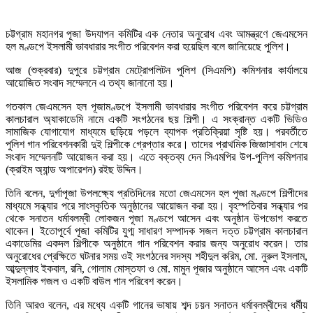
চট্টগ্রাম মহানগর পূজা উদযাপন কমিটির এক নেতার অনুরোধ এবং আমন্ত্রণে জেএমসেন
হল মণ্ডপে ইসলামী ভাবধারার সংগীত পরিবেশন করা হয়েছিল বলে জানিয়েছে পুলিশ।
আজ (শুক্রবার) দুপুরে চট্টগ্রাম মেট্রোপলিটন পুলিশ (সিএমপি) কমিশনার কার্যালয়ে
আয়োজিত সংবাদ সম্মেলনে এ তথ্য জানানো হয়।
গতকাল জেএমসেন হল পূজামণ্ডপে ইসলামী ভাবধারার সংগীত পরিবেশন করে চট্টগ্রাম
কালচারাল অ্যাকাডেমি নামে একটি সংগঠনের ছয় শিল্পী। এ সংক্রান্ত একটি ভিডিও
সামাজিক যোগাযোগ মাধ্যমে ছড়িয়ে পড়লে ব্যাপক প্রতিক্রিয়া সৃষ্টি হয়। পরবর্তীতে
পুলিশ গান পরিবেশনকারী দুই শিল্পীকে গ্রেপ্তার করে। তাদের প্রাথমিক জিজ্ঞাসাবাদ শেষে
সংবাদ সম্মেলনটি আয়োজন করা হয়। এতে বক্তব্য দেন সিএমপির উপ-পুলিশ কমিশনার
(ক্রাইম অ্যান্ড অপারেশন) রইছ উদ্দিন।
তিনি বলেন, দুর্গাপূজা উপলক্ষ্যে প্রতিদিনের মতো জেএমসেন হল পূজা মণ্ডপে শিল্পীদের
মাধ্যমে সন্ধ্যার পরে সাংস্কৃতিক অনুষ্ঠানের আয়োজন করা হয়। বৃহস্পতিবার সন্ধ্যার পর
থেকে সনাতন ধর্মাবলম্বী লোকজন পূজা মণ্ডপে আসেন এবং অনুষ্ঠান উপভোগ করতে
থাকেন। ইতোপূর্বে পূজা কমিটির যুগ্ম সাধারণ সম্পাদক সজল দত্ত চট্টগ্রাম কালচারাল
একাডেমির একদল শিল্পীকে অনুষ্ঠানে গান পরিবেশন করার জন্য অনুরোধ করেন। তার
অনুরোধের প্রেক্ষিতে ঘটনার সময় ওই সংগঠনের সদস্য শহীদুল করিম, মো. নুরুল ইসলাম,
আব্দুল্লাহ ইকবাল, রনি, গোলাম মোস্তফা ও মো. মামুন পূজার অনুষ্ঠানে আসেন এবং একটি
ইসলামিক গজল ও একটি বাউল গান পরিবেশ করেন।
তিনি আরও বলেন, এর মধ্যে একটি গানের ভাষায় শব্দ চয়ন সনাতন ধর্মাবলম্বীদের ধর্মীয়