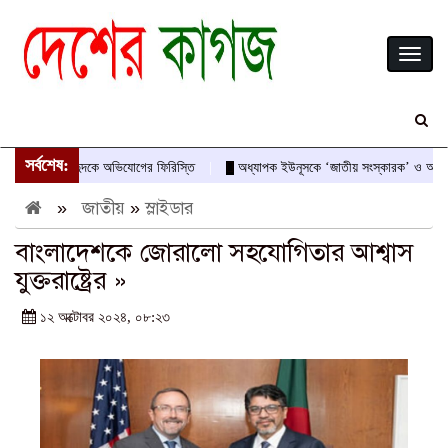
Toggl
naviga
সর্বশেষ:
রের নামে দুদকে অভিযোগের ফিরিস্তি
অধ্যাপক ইউনূসকে ‘জাতীয় সংস্কারক’ ও অভ্যুত্থানে 
»
জাতীয়
»
স্লাইডার
বাংলাদেশকে জোরালো সহযোগিতার আশ্বাস
যুক্তরাষ্ট্রের »
১২ অক্টোবর ২০২৪, ০৮:২৩