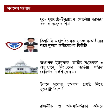
সর্বশেষ সংবাদ
যুদ্ধে যুক্তরাষ্ট্র–ইসরায়েল ‘শোচনীয় পরাজয়’
বরণ করেছে: রাশিয়া
বিএডিসি মহাপরিচালক দেবদাস-আবীরের
নামে দুদকে অভিযোগের ফিরিস্তি
অধ্যাপক ইউনূসকে ‘জাতীয় সংস্কারক’ ও
অভ্যুত্থানে নিহতদের ‘জাতীয় শহীদ’
ঘোষণার নির্দেশ কেন নয়
ইরানে সম্ভাব্য হামলার প্রস্তুতি নিচ্ছে
যুক্তরাষ্ট্র: রিপোর্ট
রাজনীতি ও আমলানির্ভরতা কমিয়ে