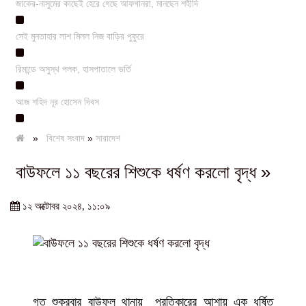
জাকের-নাসুমের কাছেই হেরে গেছে আফগানরা, মানছেন শহীদি
সেই মুনতাহার লাশ মিলল নিজ বাড়ির পুকুরে
রিমান্ডে অসুস্থ পলক, হাসপাতালে ভর্তি
আজ শহিদ নূর হোসেন দিবস
»
বিশেষ সংবাদ
»
সারাদেশ
বাউফলে ১১ বছরের শিশুকে ধর্ষণ করলো বৃদ্ধ »
১২ অক্টোবর ২০২৪, ১১:০৯
গত শুক্রবার বাউফল থানায় প্রতিকারের আশায় এক ধর্ষিত