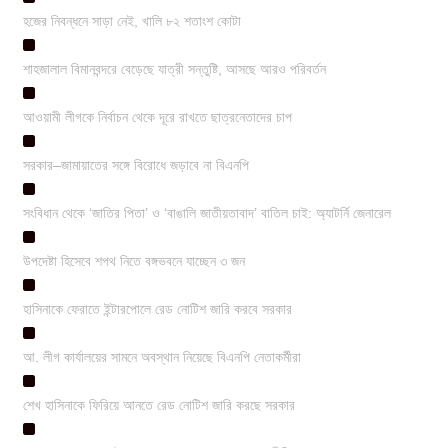
হজের নিবন্ধনে সাড়া নেই, খালি ৮২ শতাংশ কোটা
শাহজালাল বিমানবন্দরে বেড়েছে যাত্রী সন্তুষ্টি, আসছে আরও পরিবর্তন
আওয়ামী লীগকে নির্বাচন থেকে দূরে রাখতে ছাত্রনেতাদের চাপ
সরকার–জামায়াতের সঙ্গে বিরোধে জড়াবে না বিএনপি
সংবিধান থেকে ‘জাতির পিতা’ ও ‘বাঙালি জাতীয়তাবাদ’ বাতিল চাই: অ্যাটর্নি জেনারেল
উপদেষ্টা হিসেবে শপথ নিতে বঙ্গভবনে যাচ্ছেন ৩ জন
হাসিনাকে ফেরাতে ইন্টারপোলে রেড নোটিশ জারি করবে সরকার
আ. লীগ কার্যালয়ের সামনে অবস্থান নিয়েছে বিএনপি নেতাকর্মীরা
শেখ হাসিনাকে ফিরিয়ে আনতে রেড নোটিশ জারি করছে সরকার