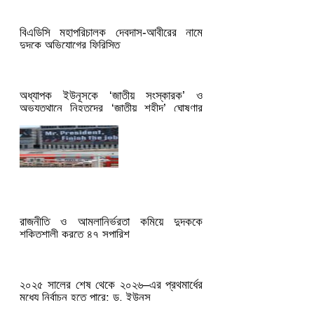
বিএডিসি মহাপরিচালক দেবদাস-আবীরের নামে
দুদকে অভিযোগের ফিরিস্তি
অধ্যাপক ইউনূসকে ‘জাতীয় সংস্কারক’ ও
অভ্যুত্থানে নিহতদের ‘জাতীয় শহীদ’ ঘোষণার
নির্দেশ কেন নয়
ইরানে সম্ভাব্য হামলার প্রস্তুতি নিচ্ছে
যুক্তরাষ্ট্র: রিপোর্ট
রাজনীতি ও আমলানির্ভরতা কমিয়ে দুদককে
শক্তিশালী করতে ৪৭ সুপারিশ
২০২৫ সালের শেষ থেকে ২০২৬–এর প্রথমার্ধের
মধ্যে নির্বাচন হতে পারে: ড. ইউনূস