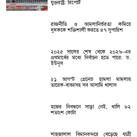
যুক্তরাষ্ট্র: রিপোর্ট
রাজনীতি ও আমলানির্ভরতা কমিয়ে
দুদককে শক্তিশালী করতে ৪৭ সুপারিশ
২০২৫ সালের শেষ থেকে ২০২৬–এর
প্রথমার্ধের মধ্যে নির্বাচন হতে পারে: ড.
ইউনূস
২১ আগস্ট গ্রেনেড হামলা মামলায়
তারেক-বাবরসহ সব আসামি খালাস
হজের নিবন্ধনে সাড়া নেই, খালি ৮২
শতাংশ কোটা
শাহজালাল বিমানবন্দরে বেড়েছে যাত্রী