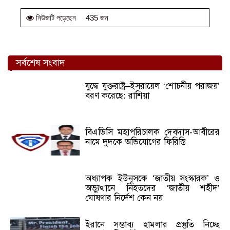
435 জন
নিউজটি পড়েছেন
সর্বশেষ সংবাদ
যুদ্ধে যুক্তরাষ্ট্র–ইসরায়েল ‘শোচনীয় পরাজয়’
বরণ করেছে: রাশিয়া
বিএডিসি মহাপরিচালক দেবদাস-আবীরের
নামে দুদকে অভিযোগের ফিরিস্তি
অধ্যাপক ইউনূসকে ‘জাতীয় সংস্কারক’ ও
অভ্যুত্থানে নিহতদের ‘জাতীয় শহীদ’
ঘোষণার নির্দেশ কেন নয়
ইরানে সম্ভাব্য হামলার প্রস্তুতি নিচ্ছে