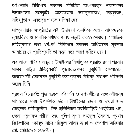
বর্ণ-শ্রেণি নির্বিশেষে সকলের সম্মিলিত অংশগ্রহণে শারদোৎসব
উদযাপনের সংস্কৃতি আমাদেরকে ভ্রাতৃত্ববোধ, বহুত্ববাদ,
সহিষ্ণুতা ও একত্রে পথচলার শিক্ষা দেয়।
সাম্প্রদায়িক সম্প্রীতির এই উদাহরণ একদিকে যেমন আমাদেরকে
ন্যায়বিচার ও মানবিক মর্যাদার জন্য লড়াই করতে শেখায়। সামাজিক
দায়িত্ববোধ তথা ধর্ম-বর্ণ নির্বিশেষে সকলের অধিকারের সুরক্ষায়
আমাদের যে প্রতিশ্রুতি তা নতুন করে স্মরণ করিয়ে দেয়।
এর আগে শনিবার সন্ধ্যায় টাঙ্গাইলের মির্জাপুরের প্রয়াত রণদা প্রসাদ
সাহার বাড়ির ঐতিহ্যবাহী পুজামণ্ডপসহ কুমুদিনী হাসপাতাল,
ভারতেশ্বরী হোমসসহ কুমুদিনী কমপ্লেক্সের বিভিন্ন স্থাপনা পরিদর্শন
করেন তিনি।
প্রধান বিচারপতি পূজামণ্ডপ পরিদর্শন ও দর্শনার্থীদের সঙ্গে সৌজন্য
সাক্ষাতের সময় উপস্থিত ছিলেন-টাঙ্গাইলের জেলা ও দায়রা জজ
মোহাম্মদ নাজিমুদ্দৌলা, চিফ জুডিশিয়াল ম্যাজিস্ট্রেট শাহরিয়ার খান,
জেলা প্রশাসক শরীফা হক, পুলিশ সুপার সাইফুল ইসলাম, প্রধান
বিচারপতির একান্ত সচিব শরীফুল আলম ভূঁঞা ও স্পেশাল অফিসার
মো. মোয়াজ্জেম হোছাইন।