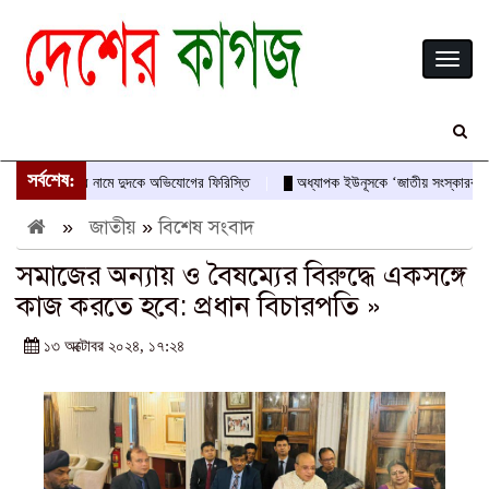
Toggl
naviga
সর্বশেষ:
দাস-আবীরের নামে দুদকে অভিযোগের ফিরিস্তি
অধ্যাপক ইউনূসকে ‘জাতীয় সংস্কারক’ ও অভ্যু
»
জাতীয়
»
বিশেষ সংবাদ
সমাজের অন্যায় ও বৈষম্যের বিরুদ্ধে একসঙ্গে
কাজ করতে হবে: প্রধান বিচারপতি »
১৩ অক্টোবর ২০২৪, ১৭:২৪