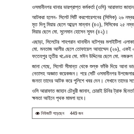
ওসমানীনগর থানার ভারপ্রাপ্ত কর্মকর্তা (ওসি) আরাফাত জাহান 
আটকরা হলেন- সিলেট সিটি করপোরেশনের (সিসিক) ২৬ নম্বর ওয
মৃত দিলু মিয়ার ছেলে আব্দুল মান্নান (৪৩), সিসিকের ২৫ নম্
মিয়ার ছেলে মো. সুলেমান হোসেন সুমন (৪২)।
এছাড়া, সিলেটের শাহপরান থানাধীন বটেশ্বর মলাইটিলা এলাক
মো. মনতাজ আলীর ছেলে তোফায়েল আহাম্মেদ (২৬), একই এল
ফতেহপুর তৃতীয় খণ্ডের মো. মঈন উদ্দিনের ছেলে মো. নজরু
জানা গেছে, সিলেট সীমান্ত থেকে শুল্ক ফাঁকি দিয়ে আনা ভ
নেতাসহ অজ্ঞাত কয়েকজন। পরে সেটি ওসমানীনগর উপজেলার শেরপ
জনতা তাদের আটক করে পুলিশে খবর দেন। সেখানে তাদের স
ওসি আরাফাত জাহান চৌধুরী জানান, চোরাই চিনির ট্রাক ছিন
ক্ষমতা আইনে পৃথক মামলা হবে।
449 জন
নিউজটি পড়েছেন