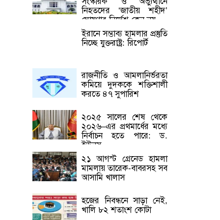
সংস্কারক’ ও অভ্যুত্থানে
নিহতদের ‘জাতীয় শহীদ’
ঘোষণার নির্দেশ কেন নয়
ইরানে সম্ভাব্য হামলার প্রস্তুতি
নিচ্ছে যুক্তরাষ্ট্র: রিপোর্ট
রাজনীতি ও আমলানির্ভরতা
কমিয়ে দুদককে শক্তিশালী
করতে ৪৭ সুপারিশ
২০২৫ সালের শেষ থেকে
২০২৬–এর প্রথমার্ধের মধ্যে
নির্বাচন হতে পারে: ড.
ইউনূস
২১ আগস্ট গ্রেনেড হামলা
মামলায় তারেক-বাবরসহ সব
আসামি খালাস
হজের নিবন্ধনে সাড়া নেই,
খালি ৮২ শতাংশ কোটা