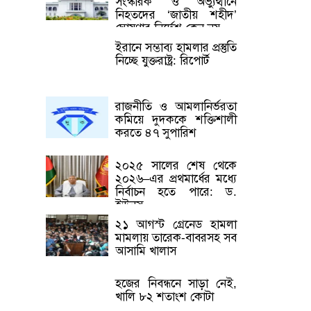
সংস্কারক’ ও অভ্যুত্থানে
নিহতদের ‘জাতীয় শহীদ’
ঘোষণার নির্দেশ কেন নয়
ইরানে সম্ভাব্য হামলার প্রস্তুতি
নিচ্ছে যুক্তরাষ্ট্র: রিপোর্ট
রাজনীতি ও আমলানির্ভরতা
কমিয়ে দুদককে শক্তিশালী
করতে ৪৭ সুপারিশ
২০২৫ সালের শেষ থেকে
২০২৬–এর প্রথমার্ধের মধ্যে
নির্বাচন হতে পারে: ড.
ইউনূস
২১ আগস্ট গ্রেনেড হামলা
মামলায় তারেক-বাবরসহ সব
আসামি খালাস
হজের নিবন্ধনে সাড়া নেই,
খালি ৮২ শতাংশ কোটা