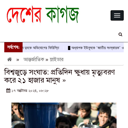
Toggl
naviga
সর্বশেষ:
বীরের নামে দুদকে অভিযোগের ফিরিস্তি
অধ্যাপক ইউনূসকে ‘জাতীয় সংস্কারক’ ও অভ্যুত্থা
»
আন্তর্জাতিক
»
স্লাইডার
বিশ্বজুড়ে সংঘাত: প্রতিদিন ক্ষুধায় মৃত্যুবরণ
করে ২১ হাজার মানুষ »
১৭ অক্টোবর ২০২৪, ০৮:২৮