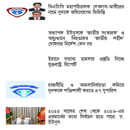
বিএডিসি মহাপরিচালক দেবদাস-আবীরের
নামে দুদকে অভিযোগের ফিরিস্তি
অধ্যাপক ইউনূসকে ‘জাতীয় সংস্কারক’ ও
অভ্যুত্থানে নিহতদের ‘জাতীয় শহীদ’
ঘোষণার নির্দেশ কেন নয়
ইরানে সম্ভাব্য হামলার প্রস্তুতি নিচ্ছে
যুক্তরাষ্ট্র: রিপোর্ট
রাজনীতি ও আমলানির্ভরতা কমিয়ে
দুদককে শক্তিশালী করতে ৪৭ সুপারিশ
২০২৫ সালের শেষ থেকে ২০২৬–এর
প্রথমার্ধের মধ্যে নির্বাচন হতে পারে: ড.
ইউনূস