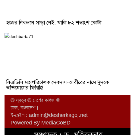
হজের নিবন্ধনে সাড়া নেই, খালি ৮২ শতাংশ কোটা
বিএডিসি মহাপরিচালক দেবদাস-আবীরের নামে দুদকে
অভিযোগের ফিরিস্তি
© স্বত্ব © দেশের কাগজ ©
ঢাকা, বাংলাদেশ।
ই-মেইল :
admin@desherkagoj.net
Powered By MediaCoBD
সম্পাদক : ড. মুহিবুল্লাহ