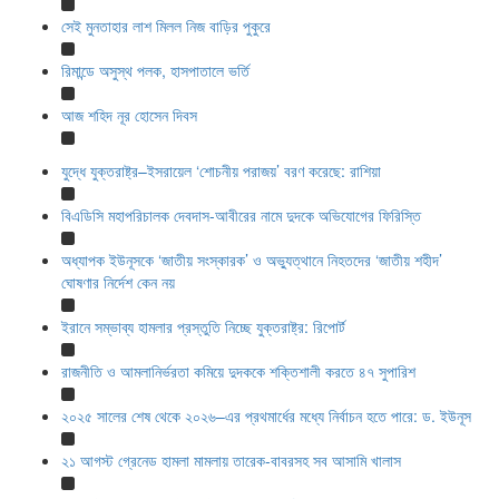
সেই মুনতাহার লাশ মিলল নিজ বাড়ির পুকুরে
রিমান্ডে অসুস্থ পলক, হাসপাতালে ভর্তি
আজ শহিদ নূর হোসেন দিবস
যুদ্ধে যুক্তরাষ্ট্র–ইসরায়েল ‘শোচনীয় পরাজয়’ বরণ করেছে: রাশিয়া
বিএডিসি মহাপরিচালক দেবদাস-আবীরের নামে দুদকে অভিযোগের ফিরিস্তি
অধ্যাপক ইউনূসকে ‘জাতীয় সংস্কারক’ ও অভ্যুত্থানে নিহতদের ‘জাতীয় শহীদ’
ঘোষণার নির্দেশ কেন নয়
ইরানে সম্ভাব্য হামলার প্রস্তুতি নিচ্ছে যুক্তরাষ্ট্র: রিপোর্ট
রাজনীতি ও আমলানির্ভরতা কমিয়ে দুদককে শক্তিশালী করতে ৪৭ সুপারিশ
২০২৫ সালের শেষ থেকে ২০২৬–এর প্রথমার্ধের মধ্যে নির্বাচন হতে পারে: ড. ইউনূস
২১ আগস্ট গ্রেনেড হামলা মামলায় তারেক-বাবরসহ সব আসামি খালাস