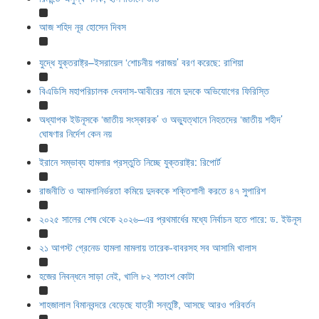
আজ শহিদ নূর হোসেন দিবস
যুদ্ধে যুক্তরাষ্ট্র–ইসরায়েল ‘শোচনীয় পরাজয়’ বরণ করেছে: রাশিয়া
বিএডিসি মহাপরিচালক দেবদাস-আবীরের নামে দুদকে অভিযোগের ফিরিস্তি
অধ্যাপক ইউনূসকে ‘জাতীয় সংস্কারক’ ও অভ্যুত্থানে নিহতদের ‘জাতীয় শহীদ’
ঘোষণার নির্দেশ কেন নয়
ইরানে সম্ভাব্য হামলার প্রস্তুতি নিচ্ছে যুক্তরাষ্ট্র: রিপোর্ট
রাজনীতি ও আমলানির্ভরতা কমিয়ে দুদককে শক্তিশালী করতে ৪৭ সুপারিশ
২০২৫ সালের শেষ থেকে ২০২৬–এর প্রথমার্ধের মধ্যে নির্বাচন হতে পারে: ড. ইউনূস
২১ আগস্ট গ্রেনেড হামলা মামলায় তারেক-বাবরসহ সব আসামি খালাস
হজের নিবন্ধনে সাড়া নেই, খালি ৮২ শতাংশ কোটা
শাহজালাল বিমানবন্দরে বেড়েছে যাত্রী সন্তুষ্টি, আসছে আরও পরিবর্তন