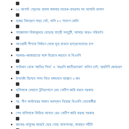
২১ আগস্ট গ্রেনেড হামলা মামলায় তারেক-বাবরসহ সব আসামি খালাস
হজের নিবন্ধনে সাড়া নেই, খালি ৮২ শতাংশ কোটা
শাহজালাল বিমানবন্দরে বেড়েছে যাত্রী সন্তুষ্টি, আসছে আরও পরিবর্তন
আওয়ামী লীগকে নির্বাচন থেকে দূরে রাখতে ছাত্রনেতাদের চাপ
সরকার–জামায়াতের সঙ্গে বিরোধে জড়াবে না বিএনপি
সংবিধান থেকে ‘জাতির পিতা’ ও ‘বাঙালি জাতীয়তাবাদ’ বাতিল চাই: অ্যাটর্নি জেনারেল
উপদেষ্টা হিসেবে শপথ নিতে বঙ্গভবনে যাচ্ছেন ৩ জন
হাসিনাকে ফেরাতে ইন্টারপোলে রেড নোটিশ জারি করবে সরকার
আ. লীগ কার্যালয়ের সামনে অবস্থান নিয়েছে বিএনপি নেতাকর্মীরা
শেখ হাসিনাকে ফিরিয়ে আনতে রেড নোটিশ জারি করছে সরকার
জাকের-নাসুমের কাছেই হেরে গেছে আফগানরা, মানছেন শহীদি