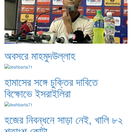
অবসরে মাহমুদউল্লাহ
হামাসের সঙ্গে চুক্তির দাবিতে
বিক্ষোভে ইসরাইলিরা
হজের নিবন্ধনে সাড়া নেই, খালি ৮২
শতাংশ কোটা