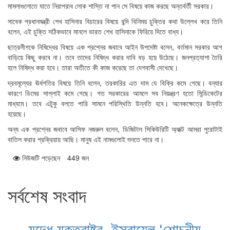
মামলাগুলোতে যাতে নিরাপরাধ লোক শাস্তি না পান সে বিষয়ে কাজ করছে অন্তর্বর্তী সরকার।
সাবেক প্রধানমন্ত্রী শেখ হাসিনার বিচারের বিষয়ে বন্দি বিনিময় চুক্তির কথা উল্লেখ করে তিনি
বলেন, এই চুক্তি সঠিকভাবে মানলে ভারত শেখ হাসিনাকে ফিরিয়ে দিতে বাধ্য।
ছাত্রলীগকে নিষিদ্ধের বিষয়ে এক প্রশ্নের জবাবে আইন উপদেষ্টা বলেন, বর্তমান সরকার আগ
বাড়িয়ে কিছু করবে না। তবে তাদের নিষিদ্ধ করার দাবি বড় হয়ে উঠেছে। জনপ্রত্যাশা তৈরি
হলে নিষিদ্ধ করা হবে। তারা অতীতে কী কাজ করেছে তা দেশবাসী দেখেছে।
দ্রবমূল্যের ঊর্ধগতির বিষয়ে তিনি বলেন, তরকারির এত দাম যে বিক্রি কমে গেছে। বন্যার
কারণে ডিমের সাপ্লাই কমে গেছে। গত সরকারের আমলে সব নিয়ন্ত্রণ হতো সিন্ডিকেটের
মাধ্যমে। তবে এটুকু বলতে পারি সামনে পরিস্থিতি উন্নতি হবে। অনেকক্ষেত্রে উন্নতি
হয়েছে।
অন্য এক প্রশ্নের জবাবে আসিফ নজরুল বলেন, ডিজিটাল সিকিউরিটি অ্যাক্ট আমরা পুরোটাই
বাতিল করার প্রক্রিয়ায় আছি। মানুষ এই নামগুলোই শুনতে পারে না।
449 জন
নিউজটি পড়েছেন
সর্বশেষ সংবাদ
যুদ্ধে যুক্তরাষ্ট্র–ইসরায়েল ‘শোচনীয়