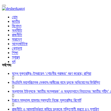
Toggle
navigation
হোম
জাতীয়
বিনোদন
অর্থনীতি
রাজনীতি
সারাদেশ
আন্তর্জাতিক
খেলাধুলা
শিক্ষা
স্বাস্থ্য
ধর্ম
সর্বশেষ:
যুদ্ধে যুক্তরাষ্ট্র–ইসরায়েল ‘শোচনীয় পরাজয়’ বরণ করেছে: রাশিয়া
বিএডিসি মহাপরিচালক দেবদাস-আবীরের নামে দুদকে অভিযোগের ফিরিস্তি
অধ্যাপক ইউনূসকে ‘জাতীয় সংস্কারক’ ও অভ্যুত্থানে নিহতদের ‘জাতীয় শহীদ’ ঘো
ইরানে সম্ভাব্য হামলার প্রস্তুতি নিচ্ছে যুক্তরাষ্ট্র: রিপোর্ট
রাজনীতি ও আমলানির্ভরতা কমিয়ে দুদককে শক্তিশালী করতে ৪৭ সুপারিশ