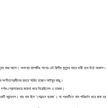
ৃত্যুর খবর আসে। অসংখ্য কালজীয় গানের এই শিল্পীর মৃত্যুর খবরে ভারী হয়ে উঠে আকাশ।
ংগীতপ্রেমীদের হৃদয়ে স্মরিত হচ্ছেন আইয়ুব বাচ্চু।
য দর্শক-শ্রোতাহৃদয়ে জায়গা করে নিয়েছিলেন এ তারকা।
ি ব্যান্ডদল। যার নাম ছিল ‘গোল্ডেন বয়েজ’। যা পরবর্তীতে নাম পরিবর্তন করে রাখা হয়