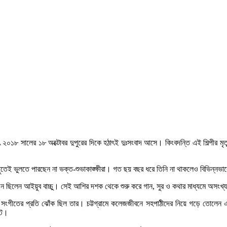
াৎ ২০১৮ সালের ১৮ অক্টোবর দুপুরের দিকে হঠাৎই দুঃসংবাদ আসে। কিংবদন্তি এই শিল্পীর ম
ভুলতে পারছেন না ভক্ত-শুভাকাঙ্ক্ষীরা। গত ছয় বছর ধরে তিনি না থাকলেও বিভিন্নভাবে স
কজন ছিলেন আইয়ুব বাচ্চু। সেই আশির দশক থেকে শুরু করে গান, সুর ও কথার মাধ্যমে অসংখ্
া সংগীতের প্রতি ঝোঁক ছিল তার। চট্টগ্রামে কলেজজীবনে সহপাঠীদের নিয়ে গড়ে তোলেন একট
্ট।