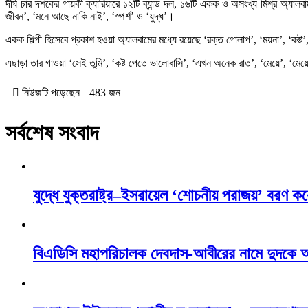
দীর্ঘ চার দশকের গায়কী ক্যারিয়ারে ১২টি ব্যান্ড দল, ১৬টি একক ও অসংখ্য মিশ্র অ্যালব
জীবন’, ‘মনে আছে নাকি নাই’, ‘স্পর্শ’ ও ‘যুদ্ধ’।
একক শিল্পী হিসেবে প্রকাশ হওয়া অ্যালবামের মধ্যে রয়েছে ‘রক্ত গোলাপ’, ‘ময়না’, ‘কষ্ট’,
এছাড়া তার গাওয়া ‘সেই তুমি’, ‘কষ্ট পেতে ভালোবাসি’, ‘এখন অনেক রাত’, ‘মেয়ে’, ‘মে
নিউজটি পড়েছেন
483 জন
সর্বশেষ সংবাদ
যুদ্ধে যুক্তরাষ্ট্র–ইসরায়েল ‘শোচনীয় পরাজয়’ বরণ কর
বিএডিসি মহাপরিচালক দেবদাস-আবীরের নামে দুদকে 