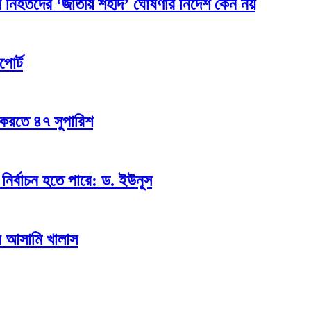
 নিহতদের ‘জাতীয় শহীদ’ ঘোষণার নির্দেশ কেন নয়
পোর্ট
 করতে ৪৭ সুপারিশ
ির্বাচন হতে পারে: ড. ইউনূস
ব আসামি খালাস