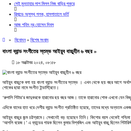
সেই মুনতাহার লাশ মিলল নিজ বাড়ির পুকুরে
রিমান্ডে অসুস্থ পলক, হাসপাতালে ভর্তি
আজ শহিদ নূর হোসেন দিবস
»
বিনোদন
»
বিশেষ সংবাদ
বাংলা ব্যান্ড সংগীতের স্তম্ভ আইয়ুব বাচ্চুহীন ৬ বছর »
১৮ অক্টোবর ২০২৪, ০৮:৫৮
আইয়ুব বাচ্চুকে বলা হয় বাংলা ব্যান্ড সংগীতের স্তম্ভ । এখন থেকে ছয় বছর আগে অর্থ
শোকের ছায়া নামে সংগীত ইন্ডাস্ট্রিতে।
‘রুপালি গিটার’র জাদুকরকে হারানোর ছয় বছর আজ। তাকে হারানোর শোক এখনো যেন কিছুতেই 
এদিকে যাদের হাত ধরে দেশীয় ব্যান্ড সংগীত প্রতিষ্ঠিত হয়েছে, তাদের মধ্যে অন্যতম এ
আইয়ুব বাচ্চুর জন্ম চট্টগ্রামে। সেখানেই বড় হয়েছেন তিনি। কিশোর বয়স থেকেই পশ্চিম
‘আগলি বয়েজ।’ এ ব্যান্ডের গায়ক ছিলেন কুমার বিশ্বজিৎ এবং আইয়ুব বাচ্চু ছিলেন গিটারিস