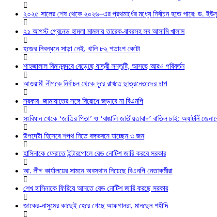
২০২৫ সালের শেষ থেকে ২০২৬–এর প্রথমার্ধের মধ্যে নির্বাচন হতে পারে: ড. ইউন
২১ আগস্ট গ্রেনেড হামলা মামলায় তারেক-বাবরসহ সব আসামি খালাস
হজের নিবন্ধনে সাড়া নেই, খালি ৮২ শতাংশ কোটা
শাহজালাল বিমানবন্দরে বেড়েছে যাত্রী সন্তুষ্টি, আসছে আরও পরিবর্তন
আওয়ামী লীগকে নির্বাচন থেকে দূরে রাখতে ছাত্রনেতাদের চাপ
সরকার–জামায়াতের সঙ্গে বিরোধে জড়াবে না বিএনপি
সংবিধান থেকে ‘জাতির পিতা’ ও ‘বাঙালি জাতীয়তাবাদ’ বাতিল চাই: অ্যাটর্নি জেনা
উপদেষ্টা হিসেবে শপথ নিতে বঙ্গভবনে যাচ্ছেন ৩ জন
হাসিনাকে ফেরাতে ইন্টারপোলে রেড নোটিশ জারি করবে সরকার
আ. লীগ কার্যালয়ের সামনে অবস্থান নিয়েছে বিএনপি নেতাকর্মীরা
শেখ হাসিনাকে ফিরিয়ে আনতে রেড নোটিশ জারি করছে সরকার
জাকের-নাসুমের কাছেই হেরে গেছে আফগানরা, মানছেন শহীদি