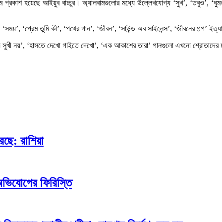
াম প্রকাশ হয়েছে আইয়ুব বাচ্চুর। অ্যালবামগুলোর মধ্যে উল্লেখযোগ্য ‘সুখ’, ‘তবুও’, ‘ঘু
 ‘সময়’, ‘প্রেম তুমি কী’, ‘পথের গান’, ‘জীবন’, ‘সাউন্ড অব সাইলেন্স’, ‘জীবনের গল্প’ ইত্
য়ে সুখী নয়’, ‘হাসতে দেখো গাইতে দেখো’, ‘এক আকাশের তারা’ গানগুলো এখনো শ্রোতাদের ম
েছে: রাশিয়া
অভিযোগের ফিরিস্তি