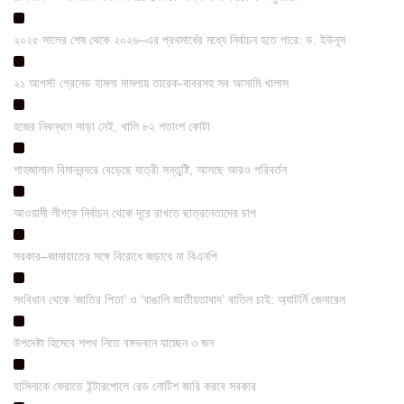
২০২৫ সালের শেষ থেকে ২০২৬–এর প্রথমার্ধের মধ্যে নির্বাচন হতে পারে: ড. ইউনূস
২১ আগস্ট গ্রেনেড হামলা মামলায় তারেক-বাবরসহ সব আসামি খালাস
হজের নিবন্ধনে সাড়া নেই, খালি ৮২ শতাংশ কোটা
শাহজালাল বিমানবন্দরে বেড়েছে যাত্রী সন্তুষ্টি, আসছে আরও পরিবর্তন
আওয়ামী লীগকে নির্বাচন থেকে দূরে রাখতে ছাত্রনেতাদের চাপ
সরকার–জামায়াতের সঙ্গে বিরোধে জড়াবে না বিএনপি
সংবিধান থেকে ‘জাতির পিতা’ ও ‘বাঙালি জাতীয়তাবাদ’ বাতিল চাই: অ্যাটর্নি জেনারেল
উপদেষ্টা হিসেবে শপথ নিতে বঙ্গভবনে যাচ্ছেন ৩ জন
হাসিনাকে ফেরাতে ইন্টারপোলে রেড নোটিশ জারি করবে সরকার