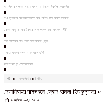
আ. লীগ কার্যালয়ের সামনে অবস্থান নিয়েছে বিএনপি নেতাকর্মীরা
শেখ হাসিনাকে ফিরিয়ে আনতে রেড নোটিশ জারি করছে সরকার
জাকের-নাসুমের কাছেই হেরে গেছে আফগানরা, মানছেন শহীদি
সেই মুনতাহার লাশ মিলল নিজ বাড়ির পুকুরে
রিমান্ডে অসুস্থ পলক, হাসপাতালে ভর্তি
আজ শহিদ নূর হোসেন দিবস
»
আন্তর্জাতিক
»
টপমিড
নেতানিয়াহুর বাসভবনে ড্রোন হামলা হিজবুল্লাহর »
১৯ অক্টোবর ২০২৪, ১৪:১৬