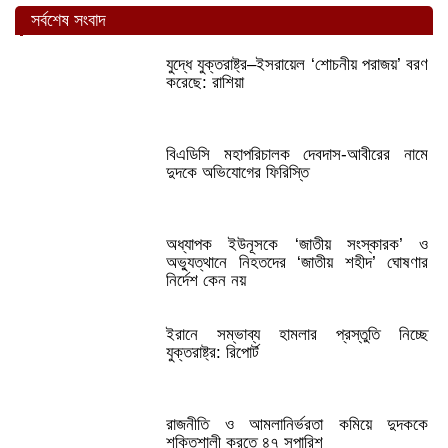
সর্বশেষ সংবাদ
যুদ্ধে যুক্তরাষ্ট্র–ইসরায়েল ‘শোচনীয় পরাজয়’ বরণ
করেছে: রাশিয়া
বিএডিসি মহাপরিচালক দেবদাস-আবীরের নামে
দুদকে অভিযোগের ফিরিস্তি
অধ্যাপক ইউনূসকে ‘জাতীয় সংস্কারক’ ও
অভ্যুত্থানে নিহতদের ‘জাতীয় শহীদ’ ঘোষণার
নির্দেশ কেন নয়
ইরানে সম্ভাব্য হামলার প্রস্তুতি নিচ্ছে
যুক্তরাষ্ট্র: রিপোর্ট
রাজনীতি ও আমলানির্ভরতা কমিয়ে দুদককে
শক্তিশালী করতে ৪৭ সুপারিশ