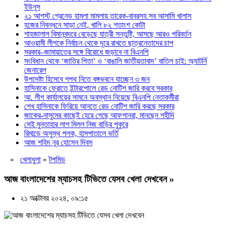
ইউনূস
২১ আগস্ট গ্রেনেড হামলা মামলায় তারেক-বাবরসহ সব আসামি খালাস
হজের নিবন্ধনে সাড়া নেই, খালি ৮২ শতাংশ কোটা
শাহজালাল বিমানবন্দরে বেড়েছে যাত্রী সন্তুষ্টি, আসছে আরও পরিবর্তন
আওয়ামী লীগকে নির্বাচন থেকে দূরে রাখতে ছাত্রনেতাদের চাপ
সরকার–জামায়াতের সঙ্গে বিরোধে জড়াবে না বিএনপি
সংবিধান থেকে ‘জাতির পিতা’ ও ‘বাঙালি জাতীয়তাবাদ’ বাতিল চাই: অ্যাটর্নি
জেনারেল
উপদেষ্টা হিসেবে শপথ নিতে বঙ্গভবনে যাচ্ছেন ৩ জন
হাসিনাকে ফেরাতে ইন্টারপোলে রেড নোটিশ জারি করবে সরকার
আ. লীগ কার্যালয়ের সামনে অবস্থান নিয়েছে বিএনপি নেতাকর্মীরা
শেখ হাসিনাকে ফিরিয়ে আনতে রেড নোটিশ জারি করছে সরকার
জাকের-নাসুমের কাছেই হেরে গেছে আফগানরা, মানছেন শহীদি
সেই মুনতাহার লাশ মিলল নিজ বাড়ির পুকুরে
রিমান্ডে অসুস্থ পলক, হাসপাতালে ভর্তি
আজ শহিদ নূর হোসেন দিবস
»
খেলাধুলা
»
টপমিড
আজ বাংলাদেশের ম্যাচসহ টিভিতে যেসব খেলা দেখবেন »
২১ অক্টোবর ২০২৪, ০৯:১৫