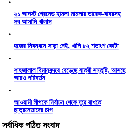
২১ আগস্ট গ্রেনেড হামলা মামলায় তারেক-বাবরসহ
সব আসামি খালাস
হজের নিবন্ধনে সাড়া নেই, খালি ৮২ শতাংশ কোটা
শাহজালাল বিমানবন্দরে বেড়েছে যাত্রী সন্তুষ্টি, আসছে
আরও পরিবর্তন
আওয়ামী লীগকে নির্বাচন থেকে দূরে রাখতে
ছাত্রনেতাদের চাপ
সর্বাধিক পঠিত সংবাদ