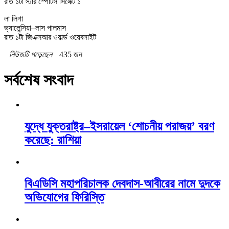
রাত ১টা স্টার স্পোর্টস সিলেক্ট ১
লা লিগা
ভ্যালেন্সিয়া–লাস পালমাস
রাত ১টা জিএক্সআর ওয়ার্ল্ড ওয়েবসাইট
নিউজটি পড়েছেন
435 জন
সর্বশেষ সংবাদ
যুদ্ধে যুক্তরাষ্ট্র–ইসরায়েল ‘শোচনীয় পরাজয়’ বরণ
করেছে: রাশিয়া
বিএডিসি মহাপরিচালক দেবদাস-আবীরের নামে দুদকে
অভিযোগের ফিরিস্তি