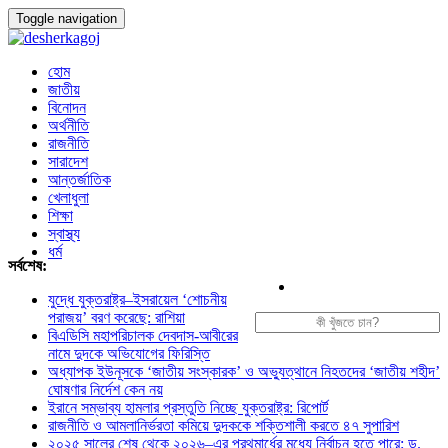
Toggle navigation
হোম
জাতীয়
বিনোদন
অর্থনীতি
রাজনীতি
সারাদেশ
আন্তর্জাতিক
খেলাধুলা
শিক্ষা
স্বাস্থ্য
ধর্ম
সর্বশেষ:
যুদ্ধে যুক্তরাষ্ট্র–ইসরায়েল ‘শোচনীয়
পরাজয়’ বরণ করেছে: রাশিয়া
বিএডিসি মহাপরিচালক দেবদাস-আবীরের
নামে দুদকে অভিযোগের ফিরিস্তি
অধ্যাপক ইউনূসকে ‘জাতীয় সংস্কারক’ ও অভ্যুত্থানে নিহতদের ‘জাতীয় শহীদ’
ঘোষণার নির্দেশ কেন নয়
ইরানে সম্ভাব্য হামলার প্রস্তুতি নিচ্ছে যুক্তরাষ্ট্র: রিপোর্ট
রাজনীতি ও আমলানির্ভরতা কমিয়ে দুদককে শক্তিশালী করতে ৪৭ সুপারিশ
২০২৫ সালের শেষ থেকে ২০২৬–এর প্রথমার্ধের মধ্যে নির্বাচন হতে পারে: ড.