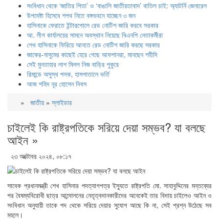
সংবিধান থেকে ‘জাতির পিতা’ ও ‘বাঙালি জাতীয়তাবাদ’ বাতিল চাই: অ্যাটর্নি জেনারেল
উপদেষ্টা হিসেবে শপথ নিতে বঙ্গভবনে যাচ্ছেন ৩ জন
হাসিনাকে ফেরাতে ইন্টারপোলে রেড নোটিশ জারি করবে সরকার
আ. লীগ কার্যালয়ের সামনে অবস্থান নিয়েছে বিএনপি নেতাকর্মীরা
শেখ হাসিনাকে ফিরিয়ে আনতে রেড নোটিশ জারি করছে সরকার
জাকের-নাসুমের কাছেই হেরে গেছে আফগানরা, মানছেন শহীদি
সেই মুনতাহার লাশ মিলল নিজ বাড়ির পুকুরে
রিমান্ডে অসুস্থ পলক, হাসপাতালে ভর্তি
আজ শহিদ নূর হোসেন দিবস
»
জাতীয়
»
স্লাইডার
চাইলেই কি রাষ্ট্রপতিকে সরিয়ে দেয়া সম্ভব? যা বলছে
আইন »
২৩ অক্টোবর ২০২৪, ০৮:১৭
সাবেক প্রধানমন্ত্রী শেখ হাসিনার পদত্যাগপত্র ইস্যুতে রাষ্ট্রপতি মো. সাহাবুদ্দিনের মন্তব্যের
পর বৈষম্যবিরোধী ছাত্র আন্দোলনের নেতৃত্বদানকারীদের অনেকেই তার বিদায় চাইলেও আইন ও
সংবিধান অনুযায়ী তাকে পদ থেকে সরিয়ে দেয়ার সুযোগ আছে কি না, সেই প্রশ্ন উঠেছে সব
মহলে।