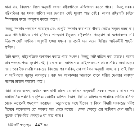
জানা যায়, বিদ্যমান নিয়ম অনুযায়ী সংসদ রাষ্ট্রপতিকে অভিশংসন করতে পারে। কিন্তু সরকার
পরিবর্তনের পর সংসদ বাতিল করে দেওয়ার সেই সুযোগ আর নেই। আবার রাষ্ট্রপতি চাইলে
স্পিকারের কাছে পদত্যাগ করতে পারেন।
কিন্তু স্পিকার পদত্যাগ করেছেন এবং ডেপুটি স্পিকার কারাগারে থাকায় সেটিও সম্ভব হচ্ছে না।
এমন পরিস্থিতিতে শেখ হাসিনার পদত্যাগ ইস্যুতে রাষ্ট্রপতির পদত্যাগ বা অপসারণের দাবি
উঠলেও সেটি সংবিধান অনুযায়ী হওয়া সম্ভব নয় বলেই মনে করেন সিনিয়র আইনজীবী শাহদীন
মালিক।
তিনি বলেন, রাষ্ট্রপতিকে অপসারণ করতে পারে সংসদ। কিন্তু সেটি বাতিল করা হয়েছে। আবার
তার পদত্যাগেরও সুযোগ নেই । সে কারণে সংবিধান ও আইনগতভাবে তাকে সরিয়ে দেয়া সম্ভব
নয়। তবে স্বৈরাচারী সরকারের বিদায়ের পর সবকিছু তো সংবিধান অনুযায়ী হচ্ছে না। তাই নিয়ম
বা সংবিধানের প্রশ্ন অবান্তর। বরং জন আকাঙ্ক্ষার আলোকে তাকে সরিয়ে দেওয়ার ব্যবস্থা
সরকার চাইলে করতেই পারে।
তিনি আরও বলেন, এখানে বলে রাখা ভালো যে বর্তমান অন্তর্বর্তী সরকার ক্ষমতায় আসার পর
সাংবিধানিক প্রতিষ্ঠান সুপ্রিম কোর্টের আপিল বিভাগ, নির্বাচন কমিশন ও পাবলিক সার্ভিস কমিশন
থেকে অনেকেই পদত্যাগ করেছেন। আন্দোলনের সঙ্গে ছিলেন না কিংবা বিদায়ী সরকারের ঘনিষ্ঠ
হিসেবে অনেককেই তো সরকার সরে যেতে বলেছে। সেসব ক্ষেত্রে তো সংবিধান দেখা হয়নি।
সুতরাং রাষ্ট্রপতির ক্ষেত্রেও তা হতে পারে।
নিউজটি পড়েছেন
447 জন