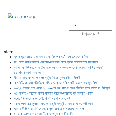
Toggle
navigation
সর্বশেষ:
যুদ্ধে যুক্তরাষ্ট্র–ইসরায়েল ‘শোচনীয় পরাজয়’ বরণ করেছে: রাশিয়া
বিএডিসি মহাপরিচালক দেবদাস-আবীরের নামে দুদকে অভিযোগের ফিরিস্তি
অধ্যাপক ইউনূসকে ‘জাতীয় সংস্কারক’ ও অভ্যুত্থানে নিহতদের ‘জাতীয় শহীদ’
ঘোষণার নির্দেশ কেন নয়
ইরানে সম্ভাব্য হামলার প্রস্তুতি নিচ্ছে যুক্তরাষ্ট্র: রিপোর্ট
রাজনীতি ও আমলানির্ভরতা কমিয়ে দুদককে শক্তিশালী করতে ৪৭ সুপারিশ
২০২৫ সালের শেষ থেকে ২০২৬–এর প্রথমার্ধের মধ্যে নির্বাচন হতে পারে: ড. ইউনূস
২১ আগস্ট গ্রেনেড হামলা মামলায় তারেক-বাবরসহ সব আসামি খালাস
হজের নিবন্ধনে সাড়া নেই, খালি ৮২ শতাংশ কোটা
শাহজালাল বিমানবন্দরে বেড়েছে যাত্রী সন্তুষ্টি, আসছে আরও পরিবর্তন
আওয়ামী লীগকে নির্বাচন থেকে দূরে রাখতে ছাত্রনেতাদের চাপ
সরকার–জামায়াতের সঙ্গে বিরোধে জড়াবে না বিএনপি