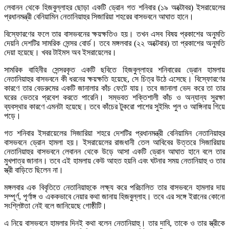
লেবানন থেকে হিজবুল্লাহর ছোড়া একটি ড্রোন গত শনিবার (১৯ অক্টোবর) ইসরায়েলের
প্রধানমন্ত্রী বেনিয়ামিন নেতানিয়াহুর সিজারিয়া শহরের বাসভবনে আঘাত হানে।
বিস্ফোরণের ফলে তার বাসভবনের ক্ষয়ক্ষতিও হয়। তখন এসব বিষয় প্রকাশের অনুমতি
দেয়নি দেশটির সামরিক সেন্সর বোর্ড। তবে মঙ্গলবার (২২ অক্টেবার) তা প্রকাশের অনুমতি
দেয়া হয়েছে। খবর টাইমস অব ইসরায়েলের।
সামরিক বাহিনীর সেন্সরকৃত একটি ছবিতে হিজবুল্লাহর শনিবারের ড্রোন হামলায়
নেতানিয়াহুর বাসভবনে কী ধরনের ক্ষয়ক্ষতি হয়েছে, সে চিত্র উঠে এসেছে। বিস্ফোরণের
কারণে তার বেডরুমের একটি জানালার কাঁচ ফেটে যায়। তবে জানালা ভেদ করে তা তার
ঘরের ভেতরে প্রবেশ করতে পারেনি। সম্ভবত শক্তিশালী কাঁচ ও অন্যান্য সুরক্ষা
ব্যবস্থার কারণে এমনটা হয়েছে। তবে কাঁচের টুকরো পাশের সুইমিং পুল ও আঙ্গিনায় গিয়ে
পড়ে।
গত শনিবার ইসরায়েলের সিজারিয়া শহরে দেশটির প্রধানমন্ত্রী বেনিয়ামিন নেতানিয়াহুর
বাসভবনে ড্রোন হামলা হয়। ইসরায়েলের রাজধানী তেল আবিবের উত্তরে সিজারিয়ায়
নেতানিয়াহুর বাসভবনে লেবানন থেকে উড়ে আসা একটি ড্রোন আঘাত হানে বলে তার
মুখপাত্র জানান। তবে এই হামলায় কেউ আহত হয়নি এবং ঘটনার সময় নেতানিয়াহু ও তার
স্ত্রী বাড়িতে ছিলেন না।
মঙ্গলবার এক বিবৃতিতে নেতানিয়াহুকে লক্ষ্য করে পরিচালিত তার বাসভবনে হামলার দায়
সম্পূর্ণ, পূর্ণাঙ্গ ও এককভাবে নেয়ার কথা জানায় হিজবুল্লাহ। তবে এর সঙ্গে ইরানের কোনো
সংশ্লিষ্টতা নেই বলে জানিয়েছে গোষ্ঠীটি।
এ নিয়ে বাসভবনে হামলার দিনই কথা বলেন নেতানিয়াহু। তার দাবি, তাকে ও তার স্ত্রীকে