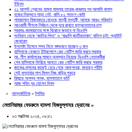
ইউনূস
২১ আগস্ট গ্রেনেড হামলা মামলায় তারেক-বাবরসহ সব আসামি খালাস
হজের নিবন্ধনে সাড়া নেই, খালি ৮২ শতাংশ কোটা
শাহজালাল বিমানবন্দরে বেড়েছে যাত্রী সন্তুষ্টি, আসছে আরও পরিবর্তন
আওয়ামী লীগকে নির্বাচন থেকে দূরে রাখতে ছাত্রনেতাদের চাপ
সরকার–জামায়াতের সঙ্গে বিরোধে জড়াবে না বিএনপি
সংবিধান থেকে ‘জাতির পিতা’ ও ‘বাঙালি জাতীয়তাবাদ’ বাতিল চাই: অ্যাটর্নি
জেনারেল
উপদেষ্টা হিসেবে শপথ নিতে বঙ্গভবনে যাচ্ছেন ৩ জন
হাসিনাকে ফেরাতে ইন্টারপোলে রেড নোটিশ জারি করবে সরকার
আ. লীগ কার্যালয়ের সামনে অবস্থান নিয়েছে বিএনপি নেতাকর্মীরা
শেখ হাসিনাকে ফিরিয়ে আনতে রেড নোটিশ জারি করছে সরকার
জাকের-নাসুমের কাছেই হেরে গেছে আফগানরা, মানছেন শহীদি
সেই মুনতাহার লাশ মিলল নিজ বাড়ির পুকুরে
রিমান্ডে অসুস্থ পলক, হাসপাতালে ভর্তি
আজ শহিদ নূর হোসেন দিবস
»
আন্তর্জাতিক
»
টপমিড
নেতানিয়াহুর বেডরুমে হামলা হিজবুল্লাহর ড্রোনের »
২৩ অক্টোবর ২০২৪, ০৯:৫১