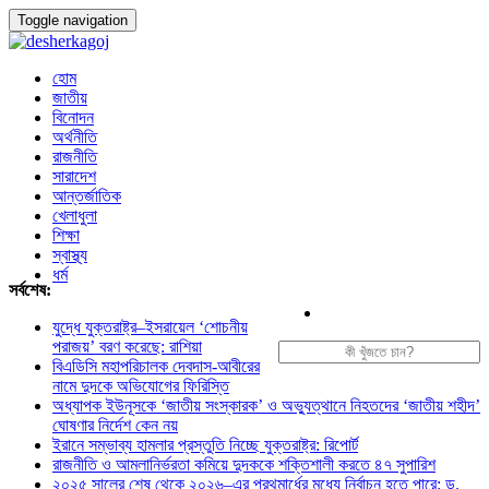
Toggle navigation
হোম
জাতীয়
বিনোদন
অর্থনীতি
রাজনীতি
সারাদেশ
আন্তর্জাতিক
খেলাধুলা
শিক্ষা
স্বাস্থ্য
ধর্ম
সর্বশেষ:
যুদ্ধে যুক্তরাষ্ট্র–ইসরায়েল ‘শোচনীয়
পরাজয়’ বরণ করেছে: রাশিয়া
বিএডিসি মহাপরিচালক দেবদাস-আবীরের
নামে দুদকে অভিযোগের ফিরিস্তি
অধ্যাপক ইউনূসকে ‘জাতীয় সংস্কারক’ ও অভ্যুত্থানে নিহতদের ‘জাতীয় শহীদ’
ঘোষণার নির্দেশ কেন নয়
ইরানে সম্ভাব্য হামলার প্রস্তুতি নিচ্ছে যুক্তরাষ্ট্র: রিপোর্ট
রাজনীতি ও আমলানির্ভরতা কমিয়ে দুদককে শক্তিশালী করতে ৪৭ সুপারিশ
২০২৫ সালের শেষ থেকে ২০২৬–এর প্রথমার্ধের মধ্যে নির্বাচন হতে পারে: ড.