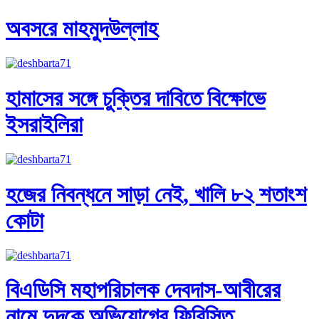
অবসরে মাহমুদউল্লাহ
হামাসের সঙ্গে চুক্তির দাবিতে বিক্ষোভে
ইসরাইলিরা
হজের নিবন্ধনে সাড়া নেই, খালি ৮২ শতাংশ
কোটা
বিএডিসি মহাপরিচালক দেবদাস-আবীরের
নামে দুদকে অভিযোগের ফিরিস্তি