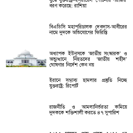
যুদ্ধে যুক্তরাষ্ট্র–ইসরায়েল ‘শোচনীয় পরাজয়’
বরণ করেছে: রাশিয়া
বিএডিসি মহাপরিচালক দেবদাস-আবীরের
নামে দুদকে অভিযোগের ফিরিস্তি
অধ্যাপক ইউনূসকে ‘জাতীয় সংস্কারক’ ও
অভ্যুত্থানে নিহতদের ‘জাতীয় শহীদ’
ঘোষণার নির্দেশ কেন নয়
ইরানে সম্ভাব্য হামলার প্রস্তুতি নিচ্ছে
যুক্তরাষ্ট্র: রিপোর্ট
রাজনীতি ও আমলানির্ভরতা কমিয়ে
দুদককে শক্তিশালী করতে ৪৭ সুপারিশ