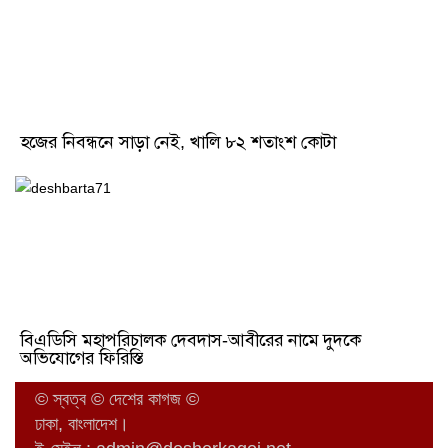
হজের নিবন্ধনে সাড়া নেই, খালি ৮২ শতাংশ কোটা
বিএডিসি মহাপরিচালক দেবদাস-আবীরের নামে দুদকে
অভিযোগের ফিরিস্তি
© স্বত্ব © দেশের কাগজ ©
ঢাকা, বাংলাদেশ।