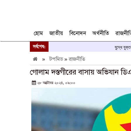
হোম
জাতীয়
বিনোদন
অর্থনীতি
রাজনীত
সর্বশেষ:
যুদ্ধে যুক্
»
টপমিড
»
রাজনীতি
গোলাম দস্তগীরের বাসায় অভিযান ডি
২৮ অক্টোবর ২০২৪, ০৯:০০