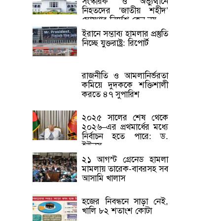
সংস্কারক’ ও অভ্যুত্থানে
নিহতদের ‘জাতীয় শহীদ’
ঘোষণার নির্দেশ কেন নয়
ইরানে সম্ভাব্য হামলার প্রস্তুতি
নিচ্ছে যুক্তরাষ্ট্র: রিপোর্ট
রাজনীতি ও আমলানির্ভরতা
কমিয়ে দুদককে শক্তিশালী
করতে ৪৭ সুপারিশ
২০২৫ সালের শেষ থেকে
২০২৬–এর প্রথমার্ধের মধ্যে
নির্বাচন হতে পারে: ড.
ইউনূস
২১ আগস্ট গ্রেনেড হামলা
মামলায় তারেক-বাবরসহ সব
আসামি খালাস
হজের নিবন্ধনে সাড়া নেই,
খালি ৮২ শতাংশ কোটা