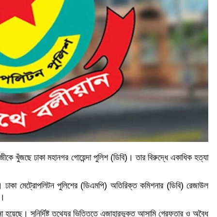
 গাজীকে খুঁজছে ঢাকা মহানগর গোয়েন্দা পুলিশ (ডিবি)। তার বিরুদ্ধে একাধিক হত্যা
ন। ঢাকা মেট্রোপলিটন পুলিশের (ডিএমপি) অতিরিক্ত কমিশনার (ডিবি) রেজাউল
ন।
ো হয়েছে। সুনির্দিষ্ট তথ্যের ভিত্তিতে এজাহারভুক্ত আসামি গ্রেফতার ও অবৈধ