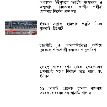
অধ্যাপক ইউনূসকে ‘জাতীয় সংস্কারক’ ও
অভ্যুত্থানে নিহতদের ‘জাতীয় শহীদ’
ঘোষণার নির্দেশ কেন নয়
ইরানে সম্ভাব্য হামলার প্রস্তুতি নিচ্ছে
যুক্তরাষ্ট্র: রিপোর্ট
রাজনীতি ও আমলানির্ভরতা কমিয়ে
দুদককে শক্তিশালী করতে ৪৭ সুপারিশ
২০২৫ সালের শেষ থেকে ২০২৬–এর
প্রথমার্ধের মধ্যে নির্বাচন হতে পারে: ড.
ইউনূস
২১ আগস্ট গ্রেনেড হামলা মামলায়
তারেক-বাবরসহ সব আসামি খালাস