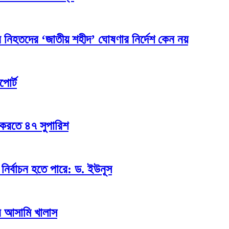
 নিহতদের ‘জাতীয় শহীদ’ ঘোষণার নির্দেশ কেন নয়
পোর্ট
 করতে ৪৭ সুপারিশ
ির্বাচন হতে পারে: ড. ইউনূস
ব আসামি খালাস