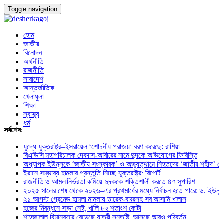
Toggle navigation
হোম
জাতীয়
বিনোদন
অর্থনীতি
রাজনীতি
সারাদেশ
আন্তর্জাতিক
খেলাধুলা
শিক্ষা
স্বাস্থ্য
ধর্ম
সর্বশেষ:
যুদ্ধে যুক্তরাষ্ট্র–ইসরায়েল ‘শোচনীয় পরাজয়’ বরণ করেছে: রাশিয়া
বিএডিসি মহাপরিচালক দেবদাস-আবীরের নামে দুদকে অভিযোগের ফিরিস্তি
অধ্যাপক ইউনূসকে ‘জাতীয় সংস্কারক’ ও অভ্যুত্থানে নিহতদের ‘জাতীয় শহীদ’ ঘো
ইরানে সম্ভাব্য হামলার প্রস্তুতি নিচ্ছে যুক্তরাষ্ট্র: রিপোর্ট
রাজনীতি ও আমলানির্ভরতা কমিয়ে দুদককে শক্তিশালী করতে ৪৭ সুপারিশ
২০২৫ সালের শেষ থেকে ২০২৬–এর প্রথমার্ধের মধ্যে নির্বাচন হতে পারে: ড. ইউন
২১ আগস্ট গ্রেনেড হামলা মামলায় তারেক-বাবরসহ সব আসামি খালাস
হজের নিবন্ধনে সাড়া নেই, খালি ৮২ শতাংশ কোটা
শাহজালাল বিমানবন্দরে বেড়েছে যাত্রী সন্তুষ্টি, আসছে আরও পরিবর্তন