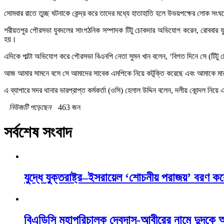
সোমবার রাতে তুচ্ছ ঘটনাকে কেন্দ্র করে তাদের মধ্যে হাতাহাতি হলে উভয়পক্ষের লোক সং
শরীয়তপুর পৌরসভা যুবদলের সাংগঠনিক সম্পাদক টিটু চোকদার অভিযোগ করেন, রোববার যু
হয়।
এদিকে পাল্টা অভিযোগ করে পৌরসভা বিএনপি নেতা সুমন খান বলেন, ‘বিগত দিনে সে (টিটু
আজ আমার সামনে বসে সে আমাদের সাবেক এমপিকে নিয়ে কটূক্তি করেছে এবং আমাকে মারধর
এ ব্যাপারে সদর থানার ভারপ্রাপ্ত কর্মকর্তা (ওসি) হেলাল উদ্দিন বলেন, দলীয় কোন্দল ন
নিউজটি পড়েছেন
463 জন
সর্বশেষ সংবাদ
যুদ্ধে যুক্তরাষ্ট্র–ইসরায়েল ‘শোচনীয় পরাজয়’ বরণ কর
বিএডিসি মহাপরিচালক দেবদাস-আবীরের নামে দুদকে 