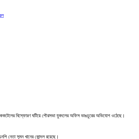
রেল
কটি ককটেলের বিস্ফোরণ ঘটিয়ে পৌরসভা যুবদলের অফিস ভাঙচুরের অভিযোগ ওঠেছে।
এনপি নেতা সুমন খানের কোন্দল রয়েছে।