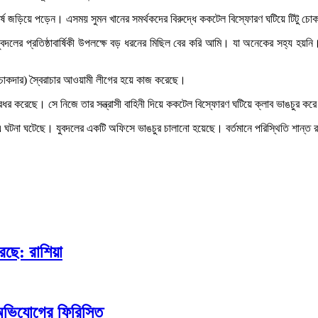
ঘর্ষে জড়িয়ে পড়েন। এসময় সুমন খানের সমর্থকদের বিরুদ্ধে ককটেল বিস্ফোরণ ঘটিয়ে টিটু চো
বদলের প্রতিষ্ঠাবার্ষিকী উপলক্ষে বড় ধরনের মিছিল বের করি আমি। যা অনেকের সহ্য হ
 চোকদার) স্বৈরাচার আওয়ামী লীগের হয়ে কাজ করেছে।
 করেছে। সে নিজে তার সন্ত্রাসী বাহিনী দিয়ে ককটেল বিস্ফোরণ ঘটিয়ে ক্লাব ভাঙচুর কর
িয়ে এ ঘটনা ঘটেছে। যুবদলের একটি অফিসে ভাঙচুর চালানো হয়েছে। বর্তমানে পরিস্থিতি শান্ত
েছে: রাশিয়া
অভিযোগের ফিরিস্তি