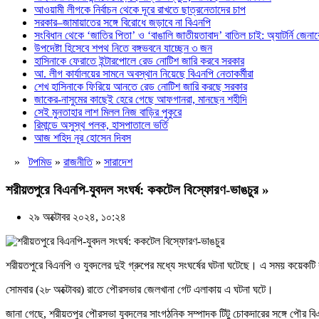
আওয়ামী লীগকে নির্বাচন থেকে দূরে রাখতে ছাত্রনেতাদের চাপ
সরকার–জামায়াতের সঙ্গে বিরোধে জড়াবে না বিএনপি
সংবিধান থেকে ‘জাতির পিতা’ ও ‘বাঙালি জাতীয়তাবাদ’ বাতিল চাই: অ্যাটর্নি জেনা
উপদেষ্টা হিসেবে শপথ নিতে বঙ্গভবনে যাচ্ছেন ৩ জন
হাসিনাকে ফেরাতে ইন্টারপোলে রেড নোটিশ জারি করবে সরকার
আ. লীগ কার্যালয়ের সামনে অবস্থান নিয়েছে বিএনপি নেতাকর্মীরা
শেখ হাসিনাকে ফিরিয়ে আনতে রেড নোটিশ জারি করছে সরকার
জাকের-নাসুমের কাছেই হেরে গেছে আফগানরা, মানছেন শহীদি
সেই মুনতাহার লাশ মিলল নিজ বাড়ির পুকুরে
রিমান্ডে অসুস্থ পলক, হাসপাতালে ভর্তি
আজ শহিদ নূর হোসেন দিবস
»
টপমিড
»
রাজনীতি
»
সারাদেশ
শরীয়তপুরে বিএনপি-যুবদল সংঘর্ষ: ককটেল বিস্ফোরণ-ভাঙচুর »
২৯ অক্টোবর ২০২৪, ১০:২৪
শরীয়তপুরে বিএনপি ও যুবদলের দুই গ্রুপের মধ্যে সংঘর্ষের ঘটনা ঘটেছে। এ সময় কয়ে
সোমবার (২৮ অক্টোবর) রাতে পৌরসভার জেলখানা গেট এলাকায় এ ঘটনা ঘটে।
জানা গেছে, শরীয়তপুর পৌরসভা যুবদলের সাংগঠনিক সম্পাদক টিটু চোকদারের সঙ্গে পৌর বি