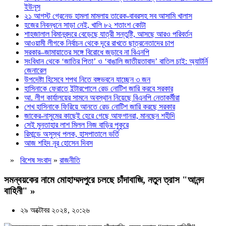
ইউনূস
২১ আগস্ট গ্রেনেড হামলা মামলায় তারেক-বাবরসহ সব আসামি খালাস
হজের নিবন্ধনে সাড়া নেই, খালি ৮২ শতাংশ কোটা
শাহজালাল বিমানবন্দরে বেড়েছে যাত্রী সন্তুষ্টি, আসছে আরও পরিবর্তন
আওয়ামী লীগকে নির্বাচন থেকে দূরে রাখতে ছাত্রনেতাদের চাপ
সরকার–জামায়াতের সঙ্গে বিরোধে জড়াবে না বিএনপি
সংবিধান থেকে ‘জাতির পিতা’ ও ‘বাঙালি জাতীয়তাবাদ’ বাতিল চাই: অ্যাটর্নি
জেনারেল
উপদেষ্টা হিসেবে শপথ নিতে বঙ্গভবনে যাচ্ছেন ৩ জন
হাসিনাকে ফেরাতে ইন্টারপোলে রেড নোটিশ জারি করবে সরকার
আ. লীগ কার্যালয়ের সামনে অবস্থান নিয়েছে বিএনপি নেতাকর্মীরা
শেখ হাসিনাকে ফিরিয়ে আনতে রেড নোটিশ জারি করছে সরকার
জাকের-নাসুমের কাছেই হেরে গেছে আফগানরা, মানছেন শহীদি
সেই মুনতাহার লাশ মিলল নিজ বাড়ির পুকুরে
রিমান্ডে অসুস্থ পলক, হাসপাতালে ভর্তি
আজ শহিদ নূর হোসেন দিবস
»
বিশেষ সংবাদ
»
রাজনীতি
সমন্বয়কের নামে মোহাম্মদপুরে চলছে চাঁদাবাজি, নতুন ত্রাস "আনন্দ
বাহিনী" »
২৯ অক্টোবর ২০২৪, ২০:২৬