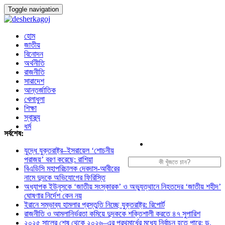
Toggle navigation
হোম
জাতীয়
বিনোদন
অর্থনীতি
রাজনীতি
সারাদেশ
আন্তর্জাতিক
খেলাধুলা
শিক্ষা
স্বাস্থ্য
ধর্ম
সর্বশেষ:
যুদ্ধে যুক্তরাষ্ট্র–ইসরায়েল ‘শোচনীয়
পরাজয়’ বরণ করেছে: রাশিয়া
বিএডিসি মহাপরিচালক দেবদাস-আবীরের
নামে দুদকে অভিযোগের ফিরিস্তি
অধ্যাপক ইউনূসকে ‘জাতীয় সংস্কারক’ ও অভ্যুত্থানে নিহতদের ‘জাতীয় শহীদ’
ঘোষণার নির্দেশ কেন নয়
ইরানে সম্ভাব্য হামলার প্রস্তুতি নিচ্ছে যুক্তরাষ্ট্র: রিপোর্ট
রাজনীতি ও আমলানির্ভরতা কমিয়ে দুদককে শক্তিশালী করতে ৪৭ সুপারিশ
২০২৫ সালের শেষ থেকে ২০২৬–এর প্রথমার্ধের মধ্যে নির্বাচন হতে পারে: ড.