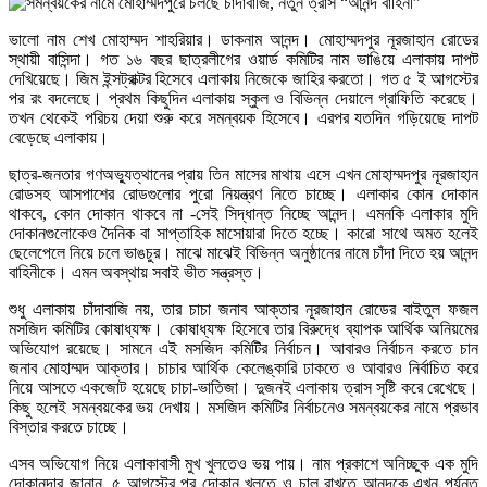
ভালো নাম শেখ মোহাম্মদ শাহরিয়ার। ডাকনাম আনন্দ। মোহাম্মদপুর নূরজাহান রোডের
স্থায়ী বাসিন্দা। গত ১৬ বছর ছাত্রলীগের ওয়ার্ড কমিটির নাম ভাঙিয়ে এলাকায় দাপট
দেখিয়েছে। জিম ইন্সট্রাক্টর হিসেবে এলাকায় নিজেকে জাহির করতো। গত ৫ ই আগস্টের
পর রং বদলেছে। প্রথম কিছুদিন এলাকায় স্কুল ও বিভিন্ন দেয়ালে গ্রাফিতি করেছে।
তখন থেকেই পরিচয় দেয়া শুরু করে সমন্বয়ক হিসেবে। এরপর যতদিন গড়িয়েছে দাপট
বেড়েছে এলাকায়।
ছাত্র-জনতার গণঅভ্যুত্থানের প্রায় তিন মাসের মাথায় এসে এখন মোহাম্মদপুর নূরজাহান
রোডসহ আসপাশের রোডগুলোর পুরো নিয়ন্ত্রণ নিতে চাচ্ছে। এলাকার কোন দোকান
থাকবে, কোন দোকান থাকবে না -সেই সিদ্ধান্ত নিচ্ছে আনন্দ। এমনকি এলাকার মুদি
দোকানগুলোকেও দৈনিক বা সাপ্তাহিক মাসোয়ারা দিতে হচ্ছে। কারো সাথে অমত হলেই
ছেলেপেলে নিয়ে চলে ভাঙচুর। মাঝে মাঝেই বিভিন্ন অনুষ্ঠানের নামে চাঁদা দিতে হয় আনন্দ
বাহিনীকে। এমন অবস্থায় সবাই ভীত সন্ত্রস্ত।
শুধু এলাকায় চাঁদাবাজি নয়, তার চাচা জনাব আক্তার নূরজাহান রোডের বাইতুল ফজল
মসজিদ কমিটির কোষাধ্যক্ষ। কোষাধ্যক্ষ হিসেবে তার বিরুদ্ধে ব্যাপক আর্থিক অনিয়মের
অভিযোগ রয়েছে। সামনে এই মসজিদ কমিটির নির্বাচন। আবারও নির্বাচন করতে চান
জনাব মোহাম্মদ আক্তার। চাচার আর্থিক কেলেঙ্কারি ঢাকতে ও আবারও নির্বাচিত করে
নিয়ে আসতে একজোট হয়েছে চাচা-ভাতিজা। দুজনই এলাকায় ত্রাস সৃষ্টি করে রেখেছে।
কিছু হলেই সমন্বয়কের ভয় দেখায়। মসজিদ কমিটির নির্বাচনেও সমন্বয়কের নামে প্রভাব
বিস্তার করতে চাচ্ছে।
এসব অভিযোগ নিয়ে এলাকাবাসী মুখ খুলতেও ভয় পায়। নাম প্রকাশে অনিচ্ছুক এক মুদি
দোকানদার জানান, ৫ আগস্টের পর দোকান খুলতে ও চালু রাখতে আনন্দকে এখন পর্যন্ত