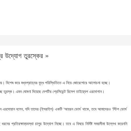
ুর উদ্যোগ তুরস্কের »
ষয়। বিশেষ করে মধ্যপ্রাচ্যের যুদ্ধ পরিস্থিতিতে এ নিয়ে জোরেশোরে আলোচনা হচ্ছে।
্ছে তুরস্ক। এমন ঘোষণা দিয়েছে দেশটির প্রেসিডেন্ট রিসেপ তাইয়্যেপ এরদােগান।
নুষ্ঠানে এরদোয়ান বলেন, যদি তাদের (ইসরাইল) একটি ‘আয়রন ডোম’ থাকে, তবে আমাদেরও ‘স্টিল ডোম’
র প্রতিরক্ষাব্যবস্থা চালুর উদ্যোগ নিচ্ছে। তবে এ বিষয়ে নির্দিষ্ট সময়সীমা উল্লেখ করেননি