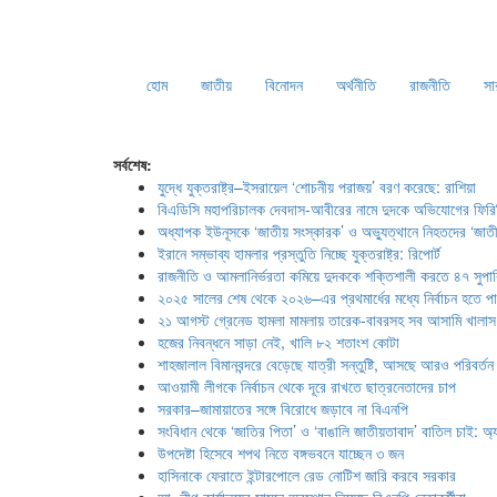
হোম
জাতীয়
বিনোদন
অর্থনীতি
রাজনীতি
সা
সর্বশেষ:
যুদ্ধে যুক্তরাষ্ট্র–ইসরায়েল ‘শোচনীয় পরাজয়’ বরণ করেছে: রাশিয়া
বিএডিসি মহাপরিচালক দেবদাস-আবীরের নামে দুদকে অভিযোগের ফিরি
অধ্যাপক ইউনূসকে ‘জাতীয় সংস্কারক’ ও অভ্যুত্থানে নিহতদের ‘জাতীয
ইরানে সম্ভাব্য হামলার প্রস্তুতি নিচ্ছে যুক্তরাষ্ট্র: রিপোর্ট
রাজনীতি ও আমলানির্ভরতা কমিয়ে দুদককে শক্তিশালী করতে ৪৭ সুপা
২০২৫ সালের শেষ থেকে ২০২৬–এর প্রথমার্ধের মধ্যে নির্বাচন হতে প
২১ আগস্ট গ্রেনেড হামলা মামলায় তারেক-বাবরসহ সব আসামি খালাস
হজের নিবন্ধনে সাড়া নেই, খালি ৮২ শতাংশ কোটা
শাহজালাল বিমানবন্দরে বেড়েছে যাত্রী সন্তুষ্টি, আসছে আরও পরিবর্তন
আওয়ামী লীগকে নির্বাচন থেকে দূরে রাখতে ছাত্রনেতাদের চাপ
সরকার–জামায়াতের সঙ্গে বিরোধে জড়াবে না বিএনপি
সংবিধান থেকে ‘জাতির পিতা’ ও ‘বাঙালি জাতীয়তাবাদ’ বাতিল চাই: অ্যা
উপদেষ্টা হিসেবে শপথ নিতে বঙ্গভবনে যাচ্ছেন ৩ জন
হাসিনাকে ফেরাতে ইন্টারপোলে রেড নোটিশ জারি করবে সরকার