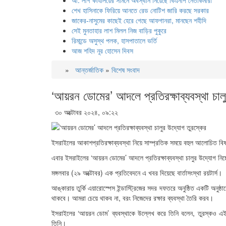
আ. লীগ কার্যালয়ের সামনে অবস্থান নিয়েছে বিএনপি নেতাকর্মীরা
শেখ হাসিনাকে ফিরিয়ে আনতে রেড নোটিশ জারি করছে সরকার
জাকের-নাসুমের কাছেই হেরে গেছে আফগানরা, মানছেন শহীদি
সেই মুনতাহার লাশ মিলল নিজ বাড়ির পুকুরে
রিমান্ডে অসুস্থ পলক, হাসপাতালে ভর্তি
আজ শহিদ নূর হোসেন দিবস
»
আন্তর্জাতিক
»
বিশেষ সংবাদ
‘আয়রন ডোমের’ আদলে প্রতিরক্ষাব্যবস্থা চাল
৩০ অক্টোবর ২০২৪, ০৯:২২
ইসরাইলের আকাশপ্রতিরক্ষাব্যবস্থা নিয়ে সাম্প্রতিক সময়ে বহুল আলোচিত বি
এবার ইসরাইলের ‘আয়রন ডোমের’ আদলে প্রতিরক্ষাব্যবস্থা চালুর উদ্যোগ নিচ
মঙ্গলবার (২৯ অক্টোবর) এক প্রতিবেদনে এ খবর দিয়েছে বার্তাসংস্থা রয়টার্স।
আঙ্কারায় তুর্কি এয়ারোস্পেস ইন্ডাস্ট্রিজের সদর দফতরে অনুষ্ঠিত একটি অ
থাকবে। আমরা চেয়ে থাকব না, বরং নিজেদের রক্ষার ব্যবস্থা তৈরি করব।
ইসরাইলের ‘আয়রন ডোম’ ব্যবস্থাকে উল্লেখ করে তিনি বলেন, তুরস্কও এই ধরনে
তিনি।