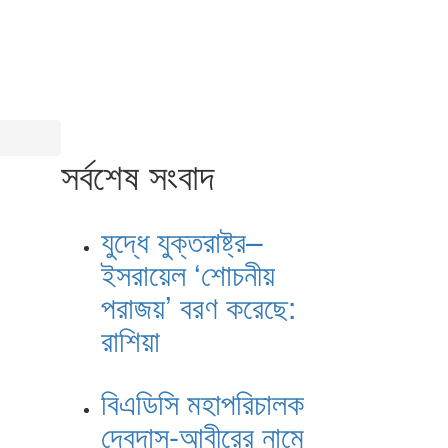
সর্বশেষ সংবাদ
যুদ্ধে যুক্তরাষ্ট্র–
ইসরায়েল ‘শোচনীয়
পরাজয়’ বরণ করেছে:
রাশিয়া
বিএডিসি মহাপরিচালক
দেবদাস-আবীরের নামে