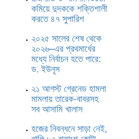
কমিয়ে দুদককে শক্তিশালী
করতে ৪৭ সুপারিশ
২০২৫ সালের শেষ থেকে
২০২৬–এর প্রথমার্ধের
মধ্যে নির্বাচন হতে পারে:
ড. ইউনূস
২১ আগস্ট গ্রেনেড হামলা
মামলায় তারেক-বাবরসহ
সব আসামি খালাস
হজের নিবন্ধনে সাড়া নেই,
খালি ৮২ শতাংশ কোটা