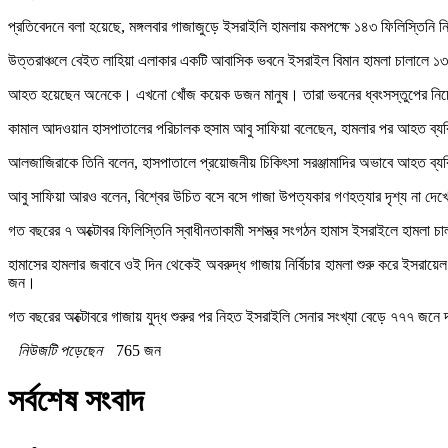
প্রতিবেদনে বলা হয়েছে, মঙ্গলবার গাজাজুড়ে ইসরাইলি হামলায় কমপক্ষে ১৪৩ ফিলিস্তিনি
উত্তরাঞ্চলে বেইত লাহিয়া এলাকার একটি আবাসিক ভবনে ইসরাইল বিমান হামলা চালালে ১
আহত হয়েছেন অনেকে। এখনো খোঁজ কয়েক ডজন মানুষ। তারা ভবনের ধ্বংসস্তুপের নিচে চা
কামাল আদওয়ান হাসপাতালের পরিচালক হুসাম আবু সাফিয়া বলেছেন, হামলার পর আহত ব্যক
আলজাজিরাকে তিনি বলেন, হাসপাতালে প্রয়োজনীয় চিকিৎসা সরঞ্জামাদির অভাবে আহত ব্য
আবু সাফিয়া আরও বলেন, বিশ্বের উচিত বসে বসে গাজা উপত্যকার গণহত্যার দৃশ্য না দেখ
গত বছরের ৭ অক্টোবর ফিলিস্তিনি স্বাধীনতাকামী সশস্ত্র সংগঠন হামাস ইসরাইলে হামলা
হামাসের হামলার জবাবে ওই দিন থেকেই অবরুদ্ধ গাজায় নির্বিচার হামলা শুরু করে ইসর
জন।
গত বছরের অক্টোবরে গাজায় যুদ্ধ শুরুর পর নিহত ইসরাইলি সেনার সংখ্যা বেড়ে ৭৭৭ জনে 
নিউজটি পড়েছেন
765 জন
সর্বশেষ সংবাদ