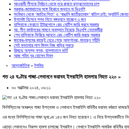
আওয়ামী লীগকে নির্বাচন থেকে দূরে রাখতে ছাত্রনেতাদের চাপ
সরকার–জামায়াতের সঙ্গে বিরোধে জড়াবে না বিএনপি
সংবিধান থেকে ‘জাতির পিতা’ ও ‘বাঙালি জাতীয়তাবাদ’ বাতিল চাই: অ্যাটর্নি জেনা
উপদেষ্টা হিসেবে শপথ নিতে বঙ্গভবনে যাচ্ছেন ৩ জন
হাসিনাকে ফেরাতে ইন্টারপোলে রেড নোটিশ জারি করবে সরকার
আ. লীগ কার্যালয়ের সামনে অবস্থান নিয়েছে বিএনপি নেতাকর্মীরা
শেখ হাসিনাকে ফিরিয়ে আনতে রেড নোটিশ জারি করছে সরকার
জাকের-নাসুমের কাছেই হেরে গেছে আফগানরা, মানছেন শহীদি
সেই মুনতাহার লাশ মিলল নিজ বাড়ির পুকুরে
রিমান্ডে অসুস্থ পলক, হাসপাতালে ভর্তি
আজ শহিদ নূর হোসেন দিবস
»
আন্তর্জাতিক
»
টপমিড
গত ২৪ ঘণ্টায় গাজা-লেবাননে ভয়াবহ ইসরাইলি হামলায় নিহত ২২০ »
৩০ অক্টোবর ২০২৪, ০৯:১১
ফিলিস্তিনের অবরুদ্ধ গাজা উপত্যকা ও লেবাননে ইসরাইলি বাহিনীর ভয়াবহ বর্বরতা থাম
এর মধ্যে ফিলিস্তিনের গাজা ভূখণ্ডে ১৪৩ জন নিহত হয়েছেন। এ নিয়ে উপত্যকাটিতে 
এছাড়া লেবাননেও নিরলস হামলা চালাচ্ছে ইসরাইল। সেখানে ইসরাইলি সামরিক বাহিনীর হামল