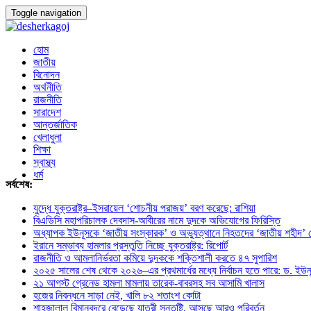
Toggle navigation
হোম
জাতীয়
বিনোদন
অর্থনীতি
রাজনীতি
সারাদেশ
আন্তর্জাতিক
খেলাধুলা
শিক্ষা
স্বাস্থ্য
ধর্ম
সর্বশেষ:
যুদ্ধে যুক্তরাষ্ট্র–ইসরায়েল ‘শোচনীয় পরাজয়’ বরণ করেছে: রাশিয়া
বিএডিসি মহাপরিচালক দেবদাস-আবীরের নামে দুদকে অভিযোগের ফিরিস্তি
অধ্যাপক ইউনূসকে ‘জাতীয় সংস্কারক’ ও অভ্যুত্থানে নিহতদের ‘জাতীয় শহীদ’ ঘো
ইরানে সম্ভাব্য হামলার প্রস্তুতি নিচ্ছে যুক্তরাষ্ট্র: রিপোর্ট
রাজনীতি ও আমলানির্ভরতা কমিয়ে দুদককে শক্তিশালী করতে ৪৭ সুপারিশ
২০২৫ সালের শেষ থেকে ২০২৬–এর প্রথমার্ধের মধ্যে নির্বাচন হতে পারে: ড. ইউন
২১ আগস্ট গ্রেনেড হামলা মামলায় তারেক-বাবরসহ সব আসামি খালাস
হজের নিবন্ধনে সাড়া নেই, খালি ৮২ শতাংশ কোটা
শাহজালাল বিমানবন্দরে বেড়েছে যাত্রী সন্তুষ্টি, আসছে আরও পরিবর্তন