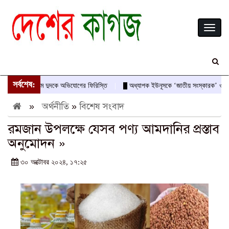
Toggl
naviga
সর্বশেষ:
আবীরের নামে দুদকে অভিযোগের ফিরিস্তি
অধ্যাপক ইউনূসকে ‘জাতীয় সংস্কারক’ ও অভ্যুত্থ
»
অর্থনীতি
»
বিশেষ সংবাদ
রমজান উপলক্ষে যেসব পণ্য আমদানির প্রস্তাব
অনুমোদন »
৩০ অক্টোবর ২০২৪, ১৭:২৫