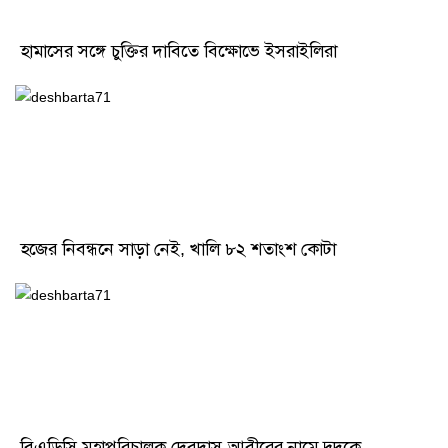
হামাসের সঙ্গে চুক্তির দাবিতে বিক্ষোভে ইসরাইলিরা
হজের নিবন্ধনে সাড়া নেই, খালি ৮২ শতাংশ কোটা
বিএডিসি মহাপরিচালক দেবদাস-আবীরের নামে দুদকে