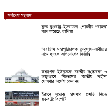
সর্বশেষ সংবাদ
যুদ্ধে যুক্তরাষ্ট্র–ইসরায়েল ‘শোচনীয় পরাজয়’
বরণ করেছে: রাশিয়া
বিএডিসি মহাপরিচালক দেবদাস-আবীরের
নামে দুদকে অভিযোগের ফিরিস্তি
অধ্যাপক ইউনূসকে ‘জাতীয় সংস্কারক’ ও
অভ্যুত্থানে নিহতদের ‘জাতীয় শহীদ’
ঘোষণার নির্দেশ কেন নয়
ইরানে সম্ভাব্য হামলার প্রস্তুতি নিচ্ছে
যুক্তরাষ্ট্র: রিপোর্ট