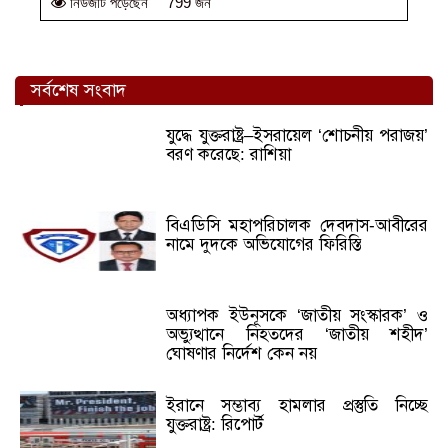
799 জন
নিউজটি পড়েছেন
সর্বশেষ সংবাদ
যুদ্ধে যুক্তরাষ্ট্র–ইসরায়েল ‘শোচনীয় পরাজয়’
বরণ করেছে: রাশিয়া
বিএডিসি মহাপরিচালক দেবদাস-আবীরের
নামে দুদকে অভিযোগের ফিরিস্তি
অধ্যাপক ইউনূসকে ‘জাতীয় সংস্কারক’ ও
অভ্যুত্থানে নিহতদের ‘জাতীয় শহীদ’
ঘোষণার নির্দেশ কেন নয়
ইরানে সম্ভাব্য হামলার প্রস্তুতি নিচ্ছে
যুক্তরাষ্ট্র: রিপোর্ট