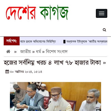
Toggl
naviga
সর্বশেষ:
দাস-আবীরের নামে দুদকে অভিযোগের ফিরিস্তি
অধ্যাপক ইউনূসকে ‘জাতীয় সংস্কারক’ ও অভ্যু
»
জাতীয়
»
ধর্ম
»
বিশেষ সংবাদ
হজের সর্বনিম্ন খরচ ৪ লাখ ৭৮ হাজার টাকা »
৩০ অক্টোবর ২০২৪, ১৫:১৪