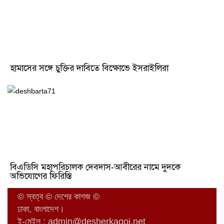
হামাসের সঙ্গে চুক্তির দাবিতে বিক্ষোভে ইসরাইলিরা
বিএডিসি মহাপরিচালক দেবদাস-আবীরের নামে দুদকে
অভিযোগের ফিরিস্তি
© স্বত্ব © দেশের কাগজ ©
ঢাকা, বাংলাদেশ।
ই-মেইল :
admin@desherkagoj.net