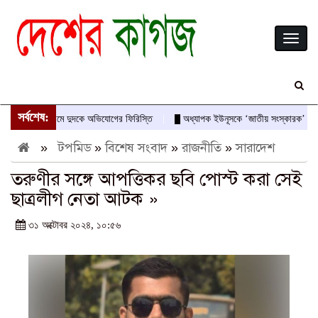
Toggl
naviga
সর্বশেষ:
স-আবীরের নামে দুদকে অভিযোগের ফিরিস্তি
অধ্যাপক ইউনূসকে ‘জাতীয় সংস্কারক’ ও অভ্যুত্
»
টপমিড
»
বিশেষ সংবাদ
»
রাজনীতি
»
সারাদেশ
তরুণীর সঙ্গে আপত্তিকর ছবি পোস্ট করা সেই
ছাত্রলীগ নেতা আটক »
৩১ অক্টোবর ২০২৪, ১০:৫৬