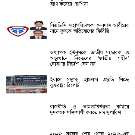
বরণ করেছে: রাশিয়া
বিএডিসি মহাপরিচালক দেবদাস-আবীরের
নামে দুদকে অভিযোগের ফিরিস্তি
অধ্যাপক ইউনূসকে ‘জাতীয় সংস্কারক’ ও
অভ্যুত্থানে নিহতদের ‘জাতীয় শহীদ’
ঘোষণার নির্দেশ কেন নয়
ইরানে সম্ভাব্য হামলার প্রস্তুতি নিচ্ছে
যুক্তরাষ্ট্র: রিপোর্ট
রাজনীতি ও আমলানির্ভরতা কমিয়ে
দুদককে শক্তিশালী করতে ৪৭ সুপারিশ
২০২৫ সালের শেষ থেকে ২০২৬–এর