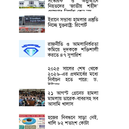
সংস্কারক’ ও অভ্যুত্থানে
নিহতদের ‘জাতীয় শহীদ’
ঘোষণার নির্দেশ কেন নয়
ইরানে সম্ভাব্য হামলার প্রস্তুতি
নিচ্ছে যুক্তরাষ্ট্র: রিপোর্ট
রাজনীতি ও আমলানির্ভরতা
কমিয়ে দুদককে শক্তিশালী
করতে ৪৭ সুপারিশ
২০২৫ সালের শেষ থেকে
২০২৬–এর প্রথমার্ধের মধ্যে
নির্বাচন হতে পারে: ড.
ইউনূস
২১ আগস্ট গ্রেনেড হামলা
মামলায় তারেক-বাবরসহ সব
আসামি খালাস
হজের নিবন্ধনে সাড়া নেই,
খালি ৮২ শতাংশ কোটা