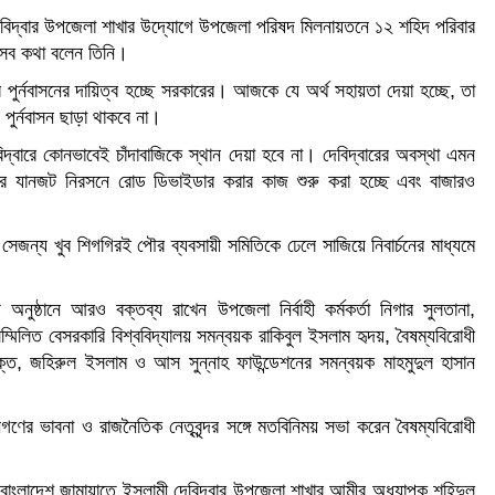
 দেবিদ্বার উপজেলা শাখার উদ্যোগে উপজেলা পরিষদ মিলনায়তনে ১২ শহিদ পরিবার
এসব কথা বলেন তিনি।
র্নবাসনের দায়িত্ব হচ্ছে সরকারের। আজকে যে অর্থ সহায়তা দেয়া হচ্ছে, তা
 পুর্নবাসন ছাড়া থাকবে না।
িদ্বারে কোনভাবেই চাঁদাবাজিকে স্থান দেয়া হবে না। দেবিদ্বারের অবস্থা এমন
ের যানজট নিরসনে রোড ডিভাইডার করার কাজ শুরু করা হচ্ছে এবং বাজারও
 সেজন্য খুব শিগগিরই পৌর ব্যবসায়ী সমিতিকে ঢেলে সাজিয়ে নিবার্চনের মাধ্যমে
য় অনুষ্ঠানে আরও বক্তব্য রাখেন উপজেলা নির্বাহী কর্মকর্তা নিগার সুলতানা,
মিলিত বেসরকারি বিশ্ববিদ্যালয় সমন্বয়ক রাকিবুল ইসলাম হৃদয়, বৈষম্যবিরোধী
িক্ত, জহিরুল ইসলাম ও আস সুন্নাহ ফাউন্ডেশনের সমন্বয়ক মাহমুদুল হাসান
নগণের ভাবনা ও রাজনৈতিক নেতৃবৃন্দর সঙ্গে মতবিনিময় সভা করেন বৈষম্যবিরোধী
বাংলাদেশ জামায়াতে ইসলামী দেবিদ্বার উপজেলা শাখার আমীর অধ্যাপক শহিদুল