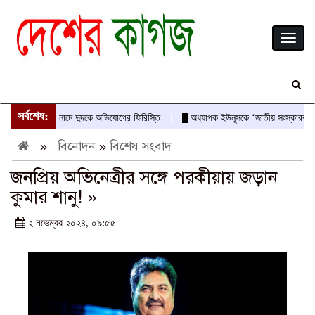
Toggl
naviga
সর্বশেষ:
াস-আবীরের নামে দুদকে অভিযোগের ফিরিস্তি
অধ্যাপক ইউনূসকে ‘জাতীয় সংস্কারক’ ও অভ্যু
»
বিনোদন
»
বিশেষ সংবাদ
জনপ্রিয় অভিনেত্রীর সঙ্গে পরকীয়ায় জড়ান
কুমার শানু! »
২ নভেম্বর ২০২৪, ০৯:৫৫