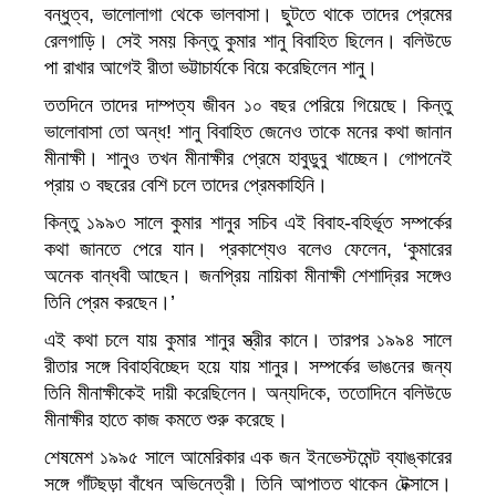
বন্ধুত্ব, ভালোলাগা থেকে ভালবাসা। ছুটতে থাকে তাদের প্রেমের
রেলগাড়ি। সেই সময় কিন্তু কুমার শানু বিবাহিত ছিলেন। বলিউডে
পা রাখার আগেই রীতা ভট্টাচার্যকে বিয়ে করেছিলেন শানু।
ততদিনে তাদের দাম্পত্য জীবন ১০ বছর পেরিয়ে গিয়েছে। কিন্তু
ভালোবাসা তো অন্ধ! শানু বিবাহিত জেনেও তাকে মনের কথা জানান
মীনাক্ষী। শানুও তখন মীনাক্ষীর প্রেমে হাবুডুবু খাচ্ছেন। গোপনেই
প্রায় ৩ বছরের বেশি চলে তাদের প্রেমকাহিনি।
কিন্তু ১৯৯৩ সালে কুমার শানুর সচিব এই বিবাহ-বহির্ভূত সম্পর্কের
কথা জানতে পেরে যান। প্রকাশ্যেও বলেও ফেলেন, ‘কুমারের
অনেক বান্ধবী আছেন। জনপ্রিয় নায়িকা মীনাক্ষী শেশাদ্রির সঙ্গেও
তিনি প্রেম করছেন।’
এই কথা চলে যায় কুমার শানুর স্ত্রীর কানে। তারপর ১৯৯৪ সালে
রীতার সঙ্গে বিবাহবিচ্ছেদ হয়ে যায় শানুর। সম্পর্কের ভাঙনের জন্য
তিনি মীনাক্ষীকেই দায়ী করেছিলেন। অন্যদিকে, ততোদিনে বলিউডে
মীনাক্ষীর হাতে কাজ কমতে শুরু করেছে।
শেষমেশ ১৯৯৫ সালে আমেরিকার এক জন ইনভেস্টমেন্ট ব্যাঙ্কারের
সঙ্গে গাঁটছড়া বাঁধেন অভিনেত্রী। তিনি আপাতত থাকেন টেক্সাসে।