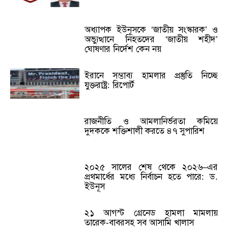
অধ্যাপক ইউনূসকে ‘জাতীয় সংস্কারক’ ও
অভ্যুত্থানে নিহতদের ‘জাতীয় শহীদ’
ঘোষণার নির্দেশ কেন নয়
ইরানে সম্ভাব্য হামলার প্রস্তুতি নিচ্ছে
যুক্তরাষ্ট্র: রিপোর্ট
রাজনীতি ও আমলানির্ভরতা কমিয়ে
দুদককে শক্তিশালী করতে ৪৭ সুপারিশ
২০২৫ সালের শেষ থেকে ২০২৬–এর
প্রথমার্ধের মধ্যে নির্বাচন হতে পারে: ড.
ইউনূস
২১ আগস্ট গ্রেনেড হামলা মামলায়
তারেক-বাবরসহ সব আসামি খালাস