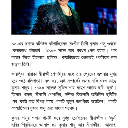
৯০-এর দশকে বলিউড কাঁপাচ্ছিলেন সংগীত শিল্পী কুমার শানু ওরফে
কেদারনাথ ভট্টাচার্য। ১৯৮৮ সালে তার প্রথম প্লে ব্যাক। গান
করেন ‘হিরো হীরালাল’ ছবিতে। ক্যারিয়ারের শুরুতেই পরকীয়ায় নাম
জড়ান তিনি।
জনপ্রিয় নায়িকা মীনাক্ষী শেশাদ্রির সঙ্গে তার প্রেমের জল্পনায় মুখর
হয়ে ওঠে বলিপাড়া। বলা হয়, এই সম্পর্কের জন্য নাকি ঘরও ভাঙে
কুমার শানুর। ১৯৯০ সালেই মুক্তি পায় মহেশ ভাটের ছবি ‘জুর্ম’।
বিনোদ খান্না, মীনাক্ষী শেশাদ্রি, সঙ্গীতা বিজলানি অভিনীত ছবিটির
‘যব কোয়ি বাত বিগড় যায়ে’ গানটি তুমুল জনপ্রিয় হয়েছিল। গানটি
গেয়েছিলেন কুমার শানু এবং সাধনা সরগম।
কুমার শানুর গলায় গানটি শুনে মুগ্ধ হয়েছিলেন মীনাক্ষীও। ‘জুর্ম’
ছবির প্রিমিয়ারে আলাপ হয় কুমার শানু আর মীনাক্ষীর। আলাপ,