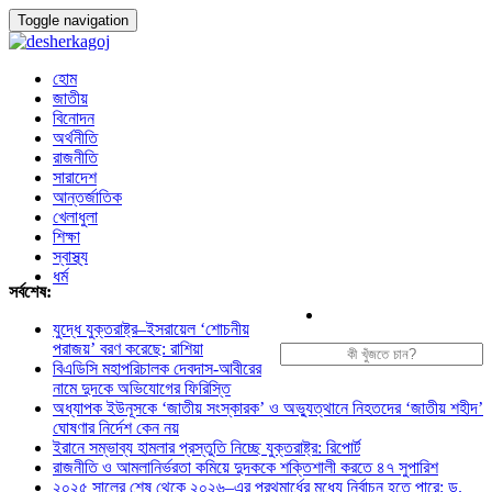
Toggle navigation
হোম
জাতীয়
বিনোদন
অর্থনীতি
রাজনীতি
সারাদেশ
আন্তর্জাতিক
খেলাধুলা
শিক্ষা
স্বাস্থ্য
ধর্ম
সর্বশেষ:
যুদ্ধে যুক্তরাষ্ট্র–ইসরায়েল ‘শোচনীয়
পরাজয়’ বরণ করেছে: রাশিয়া
বিএডিসি মহাপরিচালক দেবদাস-আবীরের
নামে দুদকে অভিযোগের ফিরিস্তি
অধ্যাপক ইউনূসকে ‘জাতীয় সংস্কারক’ ও অভ্যুত্থানে নিহতদের ‘জাতীয় শহীদ’
ঘোষণার নির্দেশ কেন নয়
ইরানে সম্ভাব্য হামলার প্রস্তুতি নিচ্ছে যুক্তরাষ্ট্র: রিপোর্ট
রাজনীতি ও আমলানির্ভরতা কমিয়ে দুদককে শক্তিশালী করতে ৪৭ সুপারিশ
২০২৫ সালের শেষ থেকে ২০২৬–এর প্রথমার্ধের মধ্যে নির্বাচন হতে পারে: ড.