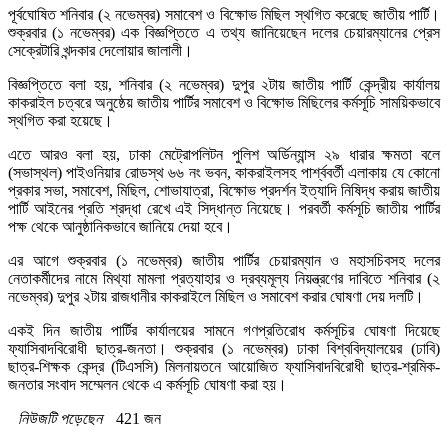
পূর্বঘোষিত শনিবার (২ নভেম্বর) সমাবেশ ও বিক্ষোভ মিছিল স্থগিত করেছে জাতীয় পার্টি।
শুক্রবার (১ নভেম্বর) এক বিজ্ঞপ্তিতে এ তথ্য জানিয়েছেন দলের চেয়ারম্যানের প্রেস
সেক্রেটারি খন্দকার দেলোয়ার জালালী।
বিজ্ঞপ্তিতে বলা হয়, শনিবার (২ নভেম্বর) দুপুর ২টায় জাতীয় পার্টি কেন্দ্রীয় কার্যালয়
কাকরাইল চত্বরে অনুষ্ঠেয় জাতীয় পার্টির সমাবেশ ও বিক্ষোভ মিছিলের কর্মসূচি সাময়িকভাবে
স্থগিত করা হয়েছে।
এতে আরও বলা হয়, ঢাকা মেট্রোপলিটন পুলিশ অর্ডিন্যান্স ২৯ ধারার ক্ষমতা বলে
(সভাস্থল) পাইওনিয়ার রোডস্থ ৬৬ নং ভবন, কাকরাইলসহ পার্শ্ববর্তী এলাকায় যে কোনো
প্রকার সভা, সমাবেশ, মিছিল, শোভাযাত্রা, বিক্ষোভ প্রদর্শন ইত্যাদি নিষিদ্ধ করায় জাতীয়
পার্টি আইনের প্রতি শ্রদ্ধা রেখে এই সিদ্ধান্ত নিয়েছে। পরবর্তী কর্মসূচি জাতীয় পার্টির
পক্ষ থেকে আনুষ্ঠানিকভাবে জানিয়ে দেয়া হবে।
এর আগে শুক্রবার (১ নভেম্বর) জাতীয় পার্টির চেয়ারম্যান ও মহাসচিবসহ দলের
নেতাকর্মীদের নামে মিথ্যা মামলা প্রত্যাহার ও দ্রব্যমূল্য নিয়ন্ত্রণের দাবিতে শনিবার (২
নভেম্বর) দুপুর ২টায় রাজধানীর কাকরাইলে মিছিল ও সমাবেশ করার ঘোষণা দেয় দলটি।
একই দিন জাতীয় পার্টির কার্যালয়ের সামনে গণপ্রতিরোধ কর্মসূচির ঘোষণা দিয়েছে
ফ্যাসিবাদবিরোধী ছাত্র-জনতা। শুক্রবার (১ নভেম্বর) ঢাকা বিশ্ববিদ্যালয়ের (ঢাবি)
ছাত্র-শিক্ষক কেন্দ্র (টিএসসি) মিলনায়তনে আয়োজিত ফ্যাসিবাদবিরোধী ছাত্র-শ্রমিক-
জনতার সংবাদ সম্মেলন থেকে এ কর্মসূচি ঘোষণা করা হয়।
নিউজটি পড়েছেন
421 জন