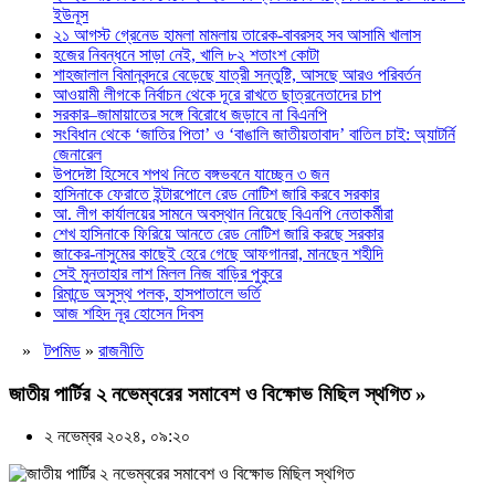
ইউনূস
২১ আগস্ট গ্রেনেড হামলা মামলায় তারেক-বাবরসহ সব আসামি খালাস
হজের নিবন্ধনে সাড়া নেই, খালি ৮২ শতাংশ কোটা
শাহজালাল বিমানবন্দরে বেড়েছে যাত্রী সন্তুষ্টি, আসছে আরও পরিবর্তন
আওয়ামী লীগকে নির্বাচন থেকে দূরে রাখতে ছাত্রনেতাদের চাপ
সরকার–জামায়াতের সঙ্গে বিরোধে জড়াবে না বিএনপি
সংবিধান থেকে ‘জাতির পিতা’ ও ‘বাঙালি জাতীয়তাবাদ’ বাতিল চাই: অ্যাটর্নি
জেনারেল
উপদেষ্টা হিসেবে শপথ নিতে বঙ্গভবনে যাচ্ছেন ৩ জন
হাসিনাকে ফেরাতে ইন্টারপোলে রেড নোটিশ জারি করবে সরকার
আ. লীগ কার্যালয়ের সামনে অবস্থান নিয়েছে বিএনপি নেতাকর্মীরা
শেখ হাসিনাকে ফিরিয়ে আনতে রেড নোটিশ জারি করছে সরকার
জাকের-নাসুমের কাছেই হেরে গেছে আফগানরা, মানছেন শহীদি
সেই মুনতাহার লাশ মিলল নিজ বাড়ির পুকুরে
রিমান্ডে অসুস্থ পলক, হাসপাতালে ভর্তি
আজ শহিদ নূর হোসেন দিবস
»
টপমিড
»
রাজনীতি
জাতীয় পার্টির ২ নভেম্বরের সমাবেশ ও বিক্ষোভ মিছিল স্থগিত »
২ নভেম্বর ২০২৪, ০৯:২০