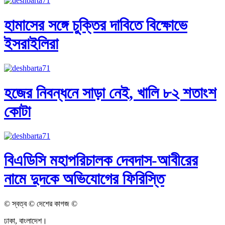
হামাসের সঙ্গে চুক্তির দাবিতে বিক্ষোভে
ইসরাইলিরা
হজের নিবন্ধনে সাড়া নেই, খালি ৮২ শতাংশ
কোটা
বিএডিসি মহাপরিচালক দেবদাস-আবীরের
নামে দুদকে অভিযোগের ফিরিস্তি
© স্বত্ব © দেশের কাগজ ©
ঢাকা, বাংলাদেশ।