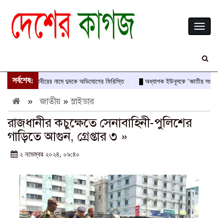
Toggl
naviga
সর্বশেষ:
 দেবদাস-আবীরের নামে দুদকে অভিযোগের ফিরিস্তি
অধ্যাপক ইউনূসকে ‘জাতীয় সংস্কারক’ ও
»
জাতীয়
»
স্লাইডার
রাজধানীর কচুক্ষেতে সেনাবাহিনী-পুলিশের
গাড়িতে আগুন, গ্রেপ্তার ৩ »
২ নভেম্বর ২০২৪, ০৯:৪০