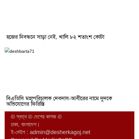
হজের নিবন্ধনে সাড়া নেই, খালি ৮২ শতাংশ কোটা
বিএডিসি মহাপরিচালক দেবদাস-আবীরের নামে দুদকে
অভিযোগের ফিরিস্তি
© স্বত্ব © দেশের কাগজ ©
ঢাকা, বাংলাদেশ।
ই-মেইল :
admin@desherkagoj.net