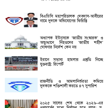
বিএডিসি মহাপরিচালক দেবদাস-আবীরের
নামে দুদকে অভিযোগের ফিরিস্তি
অধ্যাপক ইউনূসকে ‘জাতীয় সংস্কারক’ ও
অভ্যুত্থানে নিহতদের ‘জাতীয় শহীদ’
ঘোষণার নির্দেশ কেন নয়
ইরানে সম্ভাব্য হামলার প্রস্তুতি নিচ্ছে
যুক্তরাষ্ট্র: রিপোর্ট
রাজনীতি ও আমলানির্ভরতা কমিয়ে
দুদককে শক্তিশালী করতে ৪৭ সুপারিশ
২০২৫ সালের শেষ থেকে ২০২৬–এর
প্রথমার্ধের মধ্যে নির্বাচন হতে পারে: ড.