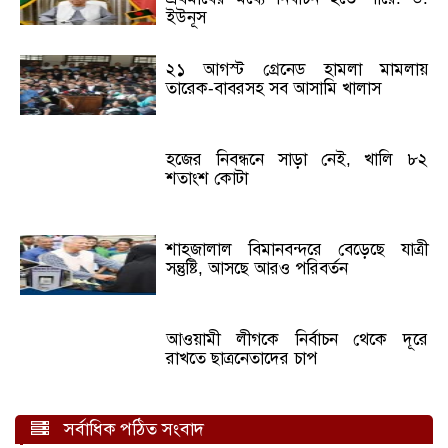
ইউনূস
২১ আগস্ট গ্রেনেড হামলা মামলায়
তারেক-বাবরসহ সব আসামি খালাস
হজের নিবন্ধনে সাড়া নেই, খালি ৮২
শতাংশ কোটা
শাহজালাল বিমানবন্দরে বেড়েছে যাত্রী
সন্তুষ্টি, আসছে আরও পরিবর্তন
আওয়ামী লীগকে নির্বাচন থেকে দূরে
রাখতে ছাত্রনেতাদের চাপ
সর্বাধিক পঠিত সংবাদ