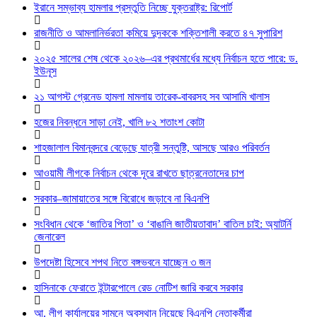
ইরানে সম্ভাব্য হামলার প্রস্তুতি নিচ্ছে যুক্তরাষ্ট্র: রিপোর্ট
রাজনীতি ও আমলানির্ভরতা কমিয়ে দুদককে শক্তিশালী করতে ৪৭ সুপারিশ
২০২৫ সালের শেষ থেকে ২০২৬–এর প্রথমার্ধের মধ্যে নির্বাচন হতে পারে: ড.
ইউনূস
২১ আগস্ট গ্রেনেড হামলা মামলায় তারেক-বাবরসহ সব আসামি খালাস
হজের নিবন্ধনে সাড়া নেই, খালি ৮২ শতাংশ কোটা
শাহজালাল বিমানবন্দরে বেড়েছে যাত্রী সন্তুষ্টি, আসছে আরও পরিবর্তন
আওয়ামী লীগকে নির্বাচন থেকে দূরে রাখতে ছাত্রনেতাদের চাপ
সরকার–জামায়াতের সঙ্গে বিরোধে জড়াবে না বিএনপি
সংবিধান থেকে ‘জাতির পিতা’ ও ‘বাঙালি জাতীয়তাবাদ’ বাতিল চাই: অ্যাটর্নি
জেনারেল
উপদেষ্টা হিসেবে শপথ নিতে বঙ্গভবনে যাচ্ছেন ৩ জন
হাসিনাকে ফেরাতে ইন্টারপোলে রেড নোটিশ জারি করবে সরকার
আ. লীগ কার্যালয়ের সামনে অবস্থান নিয়েছে বিএনপি নেতাকর্মীরা