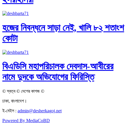
হজের নিবন্ধনে সাড়া নেই, খালি ৮২ শতাংশ
কোটা
বিএডিসি মহাপরিচালক দেবদাস-আবীরের
নামে দুদকে অভিযোগের ফিরিস্তি
© স্বত্ব © দেশের কাগজ ©
ঢাকা, বাংলাদেশ।
ই-মেইল :
admin@desherkagoj.net
Powered By MediaCoBD