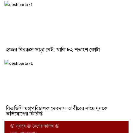
হজের নিবন্ধনে সাড়া নেই, খালি ৮২ শতাংশ কোটা
বিএডিসি মহাপরিচালক দেবদাস-আবীরের নামে দুদকে
অভিযোগের ফিরিস্তি
© স্বত্ব © দেশের কাগজ ©