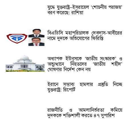
যুদ্ধে যুক্তরাষ্ট্র–ইসরায়েল ‘শোচনীয় পরাজয়’
বরণ করেছে: রাশিয়া
বিএডিসি মহাপরিচালক দেবদাস-আবীরের
নামে দুদকে অভিযোগের ফিরিস্তি
অধ্যাপক ইউনূসকে ‘জাতীয় সংস্কারক’ ও
অভ্যুত্থানে নিহতদের ‘জাতীয় শহীদ’
ঘোষণার নির্দেশ কেন নয়
ইরানে সম্ভাব্য হামলার প্রস্তুতি নিচ্ছে
যুক্তরাষ্ট্র: রিপোর্ট
রাজনীতি ও আমলানির্ভরতা কমিয়ে
দুদককে শক্তিশালী করতে ৪৭ সুপারিশ