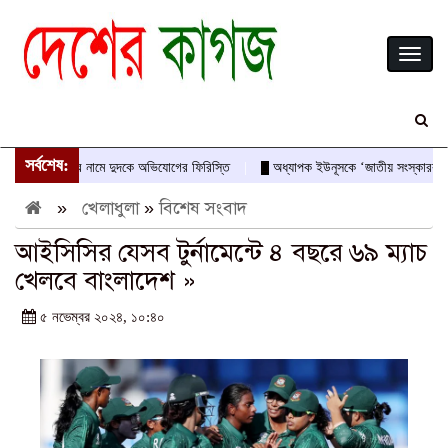
Toggl
naviga
সর্বশেষ:
দাস-আবীরের নামে দুদকে অভিযোগের ফিরিস্তি
অধ্যাপক ইউনূসকে ‘জাতীয় সংস্কারক’ ও অভ্য
»
খেলাধুলা
»
বিশেষ সংবাদ
আইসিসির যেসব টুর্নামেন্টে ৪ বছরে ৬৯ ম্যাচ
খেলবে বাংলাদেশ »
৫ নভেম্বর ২০২৪, ১০:৪০