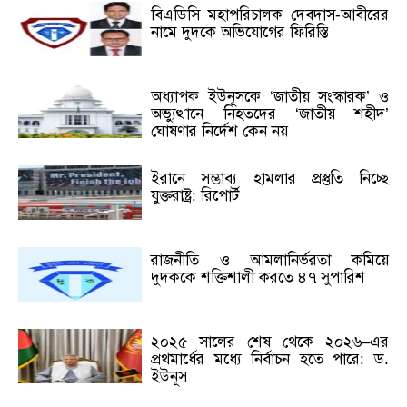
বিএডিসি মহাপরিচালক দেবদাস-আবীরের
নামে দুদকে অভিযোগের ফিরিস্তি
অধ্যাপক ইউনূসকে ‘জাতীয় সংস্কারক’ ও
অভ্যুত্থানে নিহতদের ‘জাতীয় শহীদ’
ঘোষণার নির্দেশ কেন নয়
ইরানে সম্ভাব্য হামলার প্রস্তুতি নিচ্ছে
যুক্তরাষ্ট্র: রিপোর্ট
রাজনীতি ও আমলানির্ভরতা কমিয়ে
দুদককে শক্তিশালী করতে ৪৭ সুপারিশ
২০২৫ সালের শেষ থেকে ২০২৬–এর
প্রথমার্ধের মধ্যে নির্বাচন হতে পারে: ড.
ইউনূস