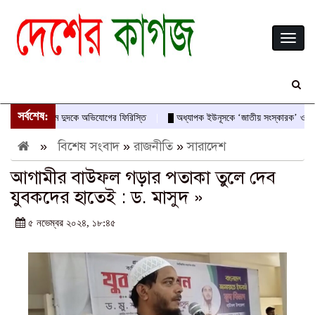
Toggl
naviga
সর্বশেষ:
বীরের নামে দুদকে অভিযোগের ফিরিস্তি
অধ্যাপক ইউনূসকে ‘জাতীয় সংস্কারক’ ও অভ্যুত্থান
»
বিশেষ সংবাদ
»
রাজনীতি
»
সারাদেশ
আগামীর বাউফল গড়ার পতাকা তুলে দেব
যুবকদের হাতেই : ড. মাসুদ »
৫ নভেম্বর ২০২৪, ১৮:৪৫