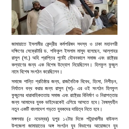
জামায়াতে ইসলামীর কেন্দ্রীয় কর্মপরিষদ সদস্য ও ঢাকা মহানগরী
দক্ষিণের সেক্রেটারি ড. শফিকুল ইসলাম মাসুদ বলেছেন, আল্লাহর
রাসুল (সা.) অহি প্রাপ্তির পূর্বেই যৌবনকালে সমাজ এবং রাষ্ট্রের
কল্যাণের জন্য এক বিশেষ উদ্যোগ নিয়েছিলেন। হিলফুল ফুজুল
নামে বিশেষ সংগঠন করেছিলেন।
সমাজে শান্তি প্রতিষ্ঠার জন্য, রাজনৈতিক বিবেধ, হিংসা, নিপীড়ন,
নির্যাতন বন্ধ করার জন্য রাসুল (সা)- এর ওই সংগঠন হিলফুল
ফুজুলের ধারাবাহিকততায় সমাজ এবং রাষ্ট্রের বিনির্মাণ ও নিরাপত্তার
জন্য আমাদের যুবক ভাইদেরকেই এগিয়ে আসতে হবে। বৈষম্যহীন
নতুন একটি বাংলাদেশ গড়তে যুবকদের দায়িত্ব নিতে হবে।
মঙ্গলবার (৫ নভেম্বর) দুপুর ১২টার দিকে পটুয়াখালীর বাউফল
উপজেলা জামায়াতের অঙ্গ সংগঠন যুব বিভাগের আয়োজনে যুব