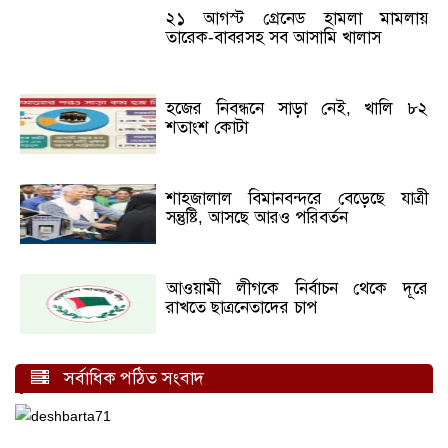
২১ আগস্ট গ্রেনেড হামলা মামলায়
তারেক-বাবরসহ সব আসামি খালাস
হজের নিবন্ধনে সাড়া নেই, খালি ৮২
শতাংশ কোটা
শাহজালাল বিমানবন্দরে বেড়েছে যাত্রী
সন্তুষ্টি, আসছে আরও পরিবর্তন
আওয়ামী লীগকে নির্বাচন থেকে দূরে
রাখতে ছাত্রনেতাদের চাপ
সর্বাধিক পঠিত সংবাদ