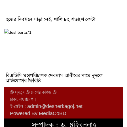
হজের নিবন্ধনে সাড়া নেই, খালি ৮২ শতাংশ কোটা
বিএডিসি মহাপরিচালক দেবদাস-আবীরের নামে দুদকে
অভিযোগের ফিরিস্তি
© স্বত্ব © দেশের কাগজ ©
ঢাকা, বাংলাদেশ।
ই-মেইল :
admin@desherkagoj.net
Powered By MediaCoBD
সম্পাদক : ড. মুহিবুল্লাহ