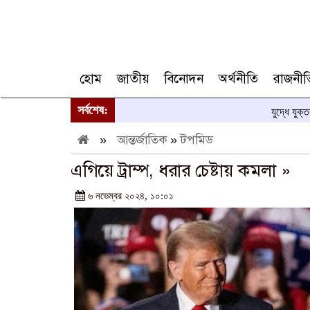
হোম
জাতীয়
বিনোদন
অর্থনীতি
রাজনীত
সর্বশেষ:
যুদ্ধে যুক্
»
আন্তর্জাতিক
»
টপমিড
এগিয়ে ট্রাম্প, ধরার চেষ্টায় কমলা »
৬ নভেম্বর ২০২৪, ১০:০১