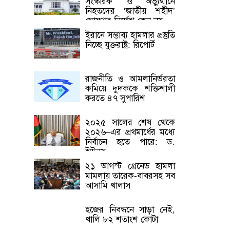
সংস্কারক’ ও অভ্যুত্থানে
নিহতদের ‘জাতীয় শহীদ’
ঘোষণার নির্দেশ কেন নয়
ইরানে সম্ভাব্য হামলার প্রস্তুতি
নিচ্ছে যুক্তরাষ্ট্র: রিপোর্ট
রাজনীতি ও আমলানির্ভরতা
কমিয়ে দুদককে শক্তিশালী
করতে ৪৭ সুপারিশ
২০২৫ সালের শেষ থেকে
২০২৬–এর প্রথমার্ধের মধ্যে
নির্বাচন হতে পারে: ড.
ইউনূস
২১ আগস্ট গ্রেনেড হামলা
মামলায় তারেক-বাবরসহ সব
আসামি খালাস
হজের নিবন্ধনে সাড়া নেই,
খালি ৮২ শতাংশ কোটা