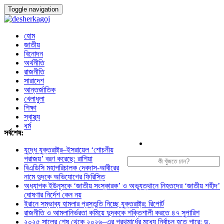
Toggle navigation
হোম
জাতীয়
বিনোদন
অর্থনীতি
রাজনীতি
সারাদেশ
আন্তর্জাতিক
খেলাধুলা
শিক্ষা
স্বাস্থ্য
ধর্ম
সর্বশেষ:
যুদ্ধে যুক্তরাষ্ট্র–ইসরায়েল ‘শোচনীয়
পরাজয়’ বরণ করেছে: রাশিয়া
বিএডিসি মহাপরিচালক দেবদাস-আবীরের
নামে দুদকে অভিযোগের ফিরিস্তি
অধ্যাপক ইউনূসকে ‘জাতীয় সংস্কারক’ ও অভ্যুত্থানে নিহতদের ‘জাতীয় শহীদ’
ঘোষণার নির্দেশ কেন নয়
ইরানে সম্ভাব্য হামলার প্রস্তুতি নিচ্ছে যুক্তরাষ্ট্র: রিপোর্ট
রাজনীতি ও আমলানির্ভরতা কমিয়ে দুদককে শক্তিশালী করতে ৪৭ সুপারিশ
২০২৫ সালের শেষ থেকে ২০২৬–এর প্রথমার্ধের মধ্যে নির্বাচন হতে পারে: ড.