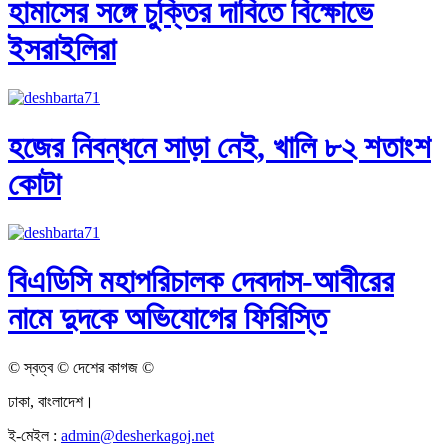
হামাসের সঙ্গে চুক্তির দাবিতে বিক্ষোভে
ইসরাইলিরা
হজের নিবন্ধনে সাড়া নেই, খালি ৮২ শতাংশ
কোটা
বিএডিসি মহাপরিচালক দেবদাস-আবীরের
নামে দুদকে অভিযোগের ফিরিস্তি
© স্বত্ব © দেশের কাগজ ©
ঢাকা, বাংলাদেশ।
ই-মেইল :
admin@desherkagoj.net