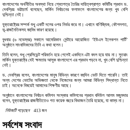
বাংলাদেশের অর্থনীতির অবস্থা নিয়ে শ্বেতপত্র তৈরির দায়িত্বপ্রাপ্ত কমিটির প্রধান ড.
দেবপ্রিয় ভট্টাচার্য বলেছেন, মার্কিন নির্বাচনের ফলাফলে বাংলাদেশের জন্য খুব বেশি
দুশ্চিন্তা নেই।
যুক্তরাষ্ট্রের সম্পর্ক শুধু একটি দলের ওপর নির্ভর করে না। এখানে বাণিজ্যিক, কৌশলগত,
ভূ-রাজনৈতিকসহ বহুবিধ কারণ রয়েছে।
বুধবার (৬ নভেম্বর) সকালে আমেরিকান সেন্টারে আয়োজিত ‘ইউএস ইলেকশন পার্টি’
অনুষ্ঠানে সাংবাদিকদের তিনি এ কথা বলেন।
তিনি বলেন, শুধু প্রেসিডেন্ট পরিবর্তন হয়ে গেলেই একদিনে এটা বদল হয়ে যায় না। সুতরাং
মার্কিন যুক্তরাষ্ট্রে যেই ক্ষমতায় আসুক বাংলাদেশে এর প্রভাব পড়বে না, খুব বেশি দুশ্চিন্তা
নেই।
ড. দেবপ্রিয় বলেন, বাংলাদেশের মানুষ বিভিন্ন কারণে বহুদিন ভোট দিতে পারেনি। তাই
অন্য দেশের ভোটের অভিজ্ঞতা থেকে নিজেদের জন্য আমরা বিভিন্ন সিদ্ধান্ত নিতে
চাই। অনেকে বিষয়েই আমাদের শিক্ষণীয় আছে।
অনুষ্ঠানে বাংলাদেশের নির্বাচন কমিশন সংস্কার কমিশনের প্রধান বদিউল আলম মজুমদার
বলেন, যুক্তরাষ্ট্রের রাজনীতিতেও গত কয়েক বছরে বিভাজন তৈরি হয়েছে, যা কাম্য না।
নিউজটি পড়েছেন
413 জন
সর্বশেষ সংবাদ