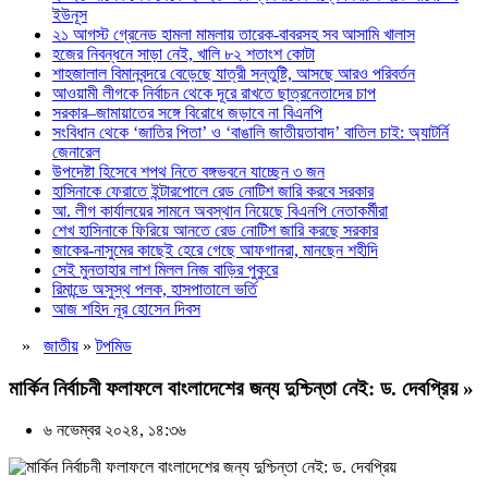
ইউনূস
২১ আগস্ট গ্রেনেড হামলা মামলায় তারেক-বাবরসহ সব আসামি খালাস
হজের নিবন্ধনে সাড়া নেই, খালি ৮২ শতাংশ কোটা
শাহজালাল বিমানবন্দরে বেড়েছে যাত্রী সন্তুষ্টি, আসছে আরও পরিবর্তন
আওয়ামী লীগকে নির্বাচন থেকে দূরে রাখতে ছাত্রনেতাদের চাপ
সরকার–জামায়াতের সঙ্গে বিরোধে জড়াবে না বিএনপি
সংবিধান থেকে ‘জাতির পিতা’ ও ‘বাঙালি জাতীয়তাবাদ’ বাতিল চাই: অ্যাটর্নি
জেনারেল
উপদেষ্টা হিসেবে শপথ নিতে বঙ্গভবনে যাচ্ছেন ৩ জন
হাসিনাকে ফেরাতে ইন্টারপোলে রেড নোটিশ জারি করবে সরকার
আ. লীগ কার্যালয়ের সামনে অবস্থান নিয়েছে বিএনপি নেতাকর্মীরা
শেখ হাসিনাকে ফিরিয়ে আনতে রেড নোটিশ জারি করছে সরকার
জাকের-নাসুমের কাছেই হেরে গেছে আফগানরা, মানছেন শহীদি
সেই মুনতাহার লাশ মিলল নিজ বাড়ির পুকুরে
রিমান্ডে অসুস্থ পলক, হাসপাতালে ভর্তি
আজ শহিদ নূর হোসেন দিবস
»
জাতীয়
»
টপমিড
মার্কিন নির্বাচনী ফলাফলে বাংলাদেশের জন্য দুশ্চিন্তা নেই: ড. দেবপ্রিয় »
৬ নভেম্বর ২০২৪, ১৪:৩৬