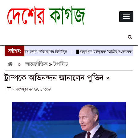
Toggl
naviga
সর্বশেষ:
-আবীরের নামে দুদকে অভিযোগের ফিরিস্তি
অধ্যাপক ইউনূসকে ‘জাতীয় সংস্কারক’ ও অভ্যুত্
»
আন্তর্জাতিক
»
টপমিড
ট্রাম্পকে অভিনন্দন জানালেন পুতিন »
৮ নভেম্বর ২০২৪, ১০:৩৪