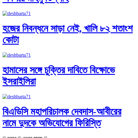
হজের নিবন্ধনে সাড়া নেই, খালি ৮২ শতাংশ
কোটা
হামাসের সঙ্গে চুক্তির দাবিতে বিক্ষোভে
ইসরাইলিরা
বিএডিসি মহাপরিচালক দেবদাস-আবীরের
নামে দুদকে অভিযোগের ফিরিস্তি