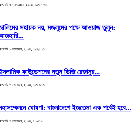
পডেট :২৬ নভেম্বর, ২০২৪, ১০:৪৭:৩৬
জালিমের সহায়ক নয়, মজলুমের পক্ষে আওয়াজ তুলুন:
আজহারি...
পডেট :৯ নভেম্বর, ২০২৪, ১২:২৫:১১
ইসলামিক ফাউন্ডেশনের নতুন ডিজি রেজানুর...
পডেট :৭ নভেম্বর, ২০২৪, ১০:৫৬:১১
মহাসম্মেলনে ঘোষণা: বাংলাদেশে ইজতেমা এক পর্বেই হবে...
পডেট :৫ নভেম্বর, ২০২৪, ৫:১৩:১৬