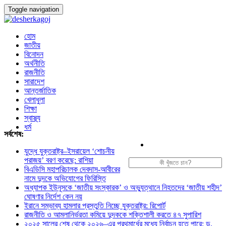
Toggle navigation
হোম
জাতীয়
বিনোদন
অর্থনীতি
রাজনীতি
সারাদেশ
আন্তর্জাতিক
খেলাধুলা
শিক্ষা
স্বাস্থ্য
ধর্ম
সর্বশেষ:
যুদ্ধে যুক্তরাষ্ট্র–ইসরায়েল ‘শোচনীয়
পরাজয়’ বরণ করেছে: রাশিয়া
বিএডিসি মহাপরিচালক দেবদাস-আবীরের
নামে দুদকে অভিযোগের ফিরিস্তি
অধ্যাপক ইউনূসকে ‘জাতীয় সংস্কারক’ ও অভ্যুত্থানে নিহতদের ‘জাতীয় শহীদ’
ঘোষণার নির্দেশ কেন নয়
ইরানে সম্ভাব্য হামলার প্রস্তুতি নিচ্ছে যুক্তরাষ্ট্র: রিপোর্ট
রাজনীতি ও আমলানির্ভরতা কমিয়ে দুদককে শক্তিশালী করতে ৪৭ সুপারিশ
২০২৫ সালের শেষ থেকে ২০২৬–এর প্রথমার্ধের মধ্যে নির্বাচন হতে পারে: ড.