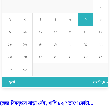
১
৭
২
৩
৪
৫
৬
৮
৯
১০
১১
১২
১৩
১৪
১৫
১৬
১৭
১৮
১৯
২০
২১
২২
২৩
২৪
২৫
২৬
২৭
২৮
২৯
৩০
৩১
« জুলাই
সেপ্টেম্বর »
হজের নিবন্ধনে সাড়া নেই, খালি ৮২ শতাংশ কোটা...