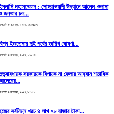
ইসলামি মহাসম্মেলন : সোহরাওয়ার্দী উদ্যানে আলেম-ওলামা
ও জনতার ঢল...
পডেট :৫ নভেম্বর, ২০২৪, ১০:৩৫:২৩
বিশ্ব ইজতেমার দুই পর্বের তারিখ ঘোষণা...
পডেট :৪ নভেম্বর, ২০২৪, ১:০০:৩৯
তত্ত্বাবধায়ক সরকারকে বিপাকে না ফেলার আহ্বান শতাধিক
আলেমের...
পডেট :৪ নভেম্বর, ২০২৪, ৯:৩৩:১০
হজের সর্বনিম্ন খরচ ৪ লাখ ৭৮ হাজার টাকা...