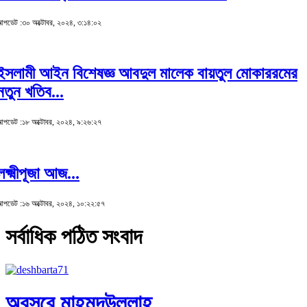
পডেট :৩০ অক্টোবর, ২০২৪, ৩:১৪:০২
ইসলামী আইন বিশেষজ্ঞ আবদুল মালেক বায়তুল মোকাররমের
নতুন খতিব...
পডেট :১৮ অক্টোবর, ২০২৪, ৯:২৬:২৭
লক্ষ্মীপূজা আজ...
পডেট :১৬ অক্টোবর, ২০২৪, ১০:২২:৫৭
সর্বাধিক পঠিত সংবাদ
অবসরে মাহমুদউল্লাহ