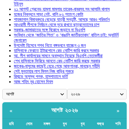
ইউনূস
২১ আগস্ট গ্রেনেড হামলা মামলায় তারেক-বাবরসহ সব আসামি খালাস
হজের নিবন্ধনে সাড়া নেই, খালি ৮২ শতাংশ কোটা
শাহজালাল বিমানবন্দরে বেড়েছে যাত্রী সন্তুষ্টি, আসছে আরও পরিবর্তন
আওয়ামী লীগকে নির্বাচন থেকে দূরে রাখতে ছাত্রনেতাদের চাপ
সরকার–জামায়াতের সঙ্গে বিরোধে জড়াবে না বিএনপি
সংবিধান থেকে ‘জাতির পিতা’ ও ‘বাঙালি জাতীয়তাবাদ’ বাতিল চাই: অ্যাটর্নি
জেনারেল
উপদেষ্টা হিসেবে শপথ নিতে বঙ্গভবনে যাচ্ছেন ৩ জন
হাসিনাকে ফেরাতে ইন্টারপোলে রেড নোটিশ জারি করবে সরকার
আ. লীগ কার্যালয়ের সামনে অবস্থান নিয়েছে বিএনপি নেতাকর্মীরা
শেখ হাসিনাকে ফিরিয়ে আনতে রেড নোটিশ জারি করছে সরকার
জাকের-নাসুমের কাছেই হেরে গেছে আফগানরা, মানছেন শহীদি
সেই মুনতাহার লাশ মিলল নিজ বাড়ির পুকুরে
রিমান্ডে অসুস্থ পলক, হাসপাতালে ভর্তি
আজ শহিদ নূর হোসেন দিবস
আগষ্ট ২০২৬
«
»
রবি
সোম
মঙ্গল
বুধ
বৃহ
শুক্র
শনি