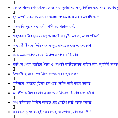
২০২৫ সালের শেষ থেকে ২০২৬–এর প্রথমার্ধের মধ্যে নির্বাচন হতে পারে: ড. ইউন
২১ আগস্ট গ্রেনেড হামলা মামলায় তারেক-বাবরসহ সব আসামি খালাস
হজের নিবন্ধনে সাড়া নেই, খালি ৮২ শতাংশ কোটা
শাহজালাল বিমানবন্দরে বেড়েছে যাত্রী সন্তুষ্টি, আসছে আরও পরিবর্তন
আওয়ামী লীগকে নির্বাচন থেকে দূরে রাখতে ছাত্রনেতাদের চাপ
সরকার–জামায়াতের সঙ্গে বিরোধে জড়াবে না বিএনপি
সংবিধান থেকে ‘জাতির পিতা’ ও ‘বাঙালি জাতীয়তাবাদ’ বাতিল চাই: অ্যাটর্নি জেনা
উপদেষ্টা হিসেবে শপথ নিতে বঙ্গভবনে যাচ্ছেন ৩ জন
হাসিনাকে ফেরাতে ইন্টারপোলে রেড নোটিশ জারি করবে সরকার
আ. লীগ কার্যালয়ের সামনে অবস্থান নিয়েছে বিএনপি নেতাকর্মীরা
শেখ হাসিনাকে ফিরিয়ে আনতে রেড নোটিশ জারি করছে সরকার
জাকের-নাসুমের কাছেই হেরে গেছে আফগানরা, মানছেন শহীদি