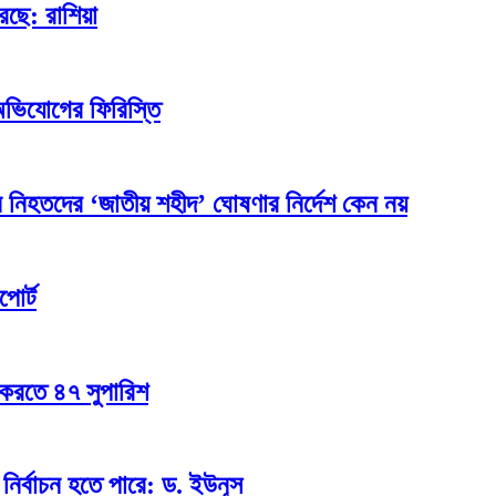
েছে: রাশিয়া
অভিযোগের ফিরিস্তি
 নিহতদের ‘জাতীয় শহীদ’ ঘোষণার নির্দেশ কেন নয়
পোর্ট
 করতে ৪৭ সুপারিশ
ির্বাচন হতে পারে: ড. ইউনূস