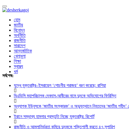
Toggle
navigation
হোম
জাতীয়
বিনোদন
অর্থনীতি
রাজনীতি
সারাদেশ
আন্তর্জাতিক
খেলাধুলা
শিক্ষা
স্বাস্থ্য
ধর্ম
সর্বশেষ:
যুদ্ধে যুক্তরাষ্ট্র–ইসরায়েল ‘শোচনীয় পরাজয়’ বরণ করেছে: রাশিয়া
বিএডিসি মহাপরিচালক দেবদাস-আবীরের নামে দুদকে অভিযোগের ফিরিস্তি
অধ্যাপক ইউনূসকে ‘জাতীয় সংস্কারক’ ও অভ্যুত্থানে নিহতদের ‘জাতীয় শহীদ’ ঘো
ইরানে সম্ভাব্য হামলার প্রস্তুতি নিচ্ছে যুক্তরাষ্ট্র: রিপোর্ট
রাজনীতি ও আমলানির্ভরতা কমিয়ে দুদককে শক্তিশালী করতে ৪৭ সুপারিশ