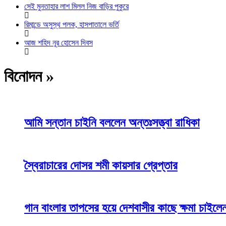
সেই মুনতাহার লাশ মিলল নিজ বাড়ির পুকুরে
রিমান্ডে অসুস্থ পলক, হাসপাতালে ভর্তি
আজ শহিদ নূর হোসেন দিবস
বিনোদন »
আমি সন্তান চাইনি বললেন অন্তঃসত্ত্বা রাধিকা
স্বৈরাচারের দোসর শমী কায়সার গ্রেপ্তার
গান বাংলার তাপসের হয়ে দেশবাসীর কাছে ক্ষমা চাইলেন