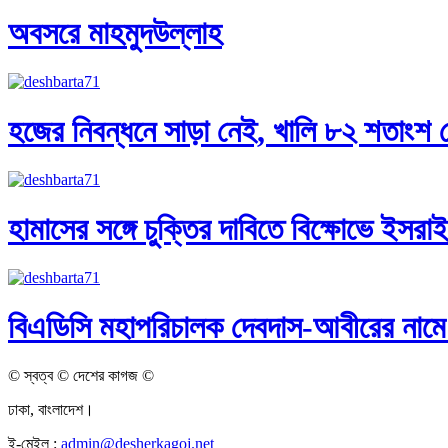
অবসরে মাহমুদউল্লাহ
হজের নিবন্ধনে সাড়া নেই, খালি ৮২ শতাংশ 
হামাসের সঙ্গে চুক্তির দাবিতে বিক্ষোভে ইসরা
বিএডিসি মহাপরিচালক দেবদাস-আবীরের নামে
© স্বত্ব © দেশের কাগজ ©
ঢাকা, বাংলাদেশ।
ই-মেইল :
admin@desherkagoj.net